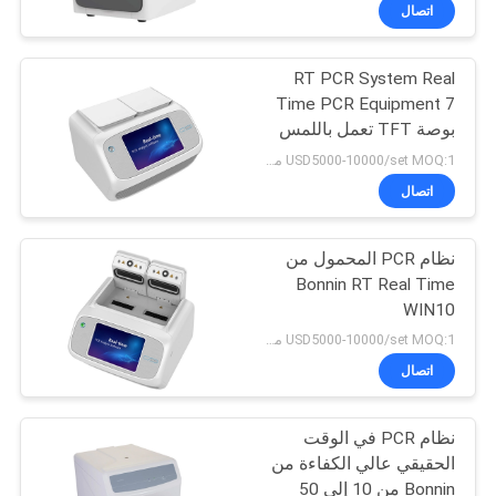
في
اتصال
المعمل
RT PCR System Real
111
Time PCR Equipment 7
رقابة
بوصة TFT تعمل باللمس
أدوات الاختبار
جودة
USD5000-10000/set MOQ:1 مجموعة
المعملية
اتصال
اتصل
نظام PCR المحمول من
بنا
Bonnin RT Real Time
WIN10
29
اطلب
USD5000-10000/set MOQ:1 مجموعة
اقتباس
اتصال
معالجة الحبر المرن
نظام PCR في الوقت
خريطة
الحقيقي عالي الكفاءة من
الموقع
Bonnin من 10 إلى 50