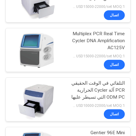
ميكرولتر لتشخيص
USD15000-22000/set MOQ:1 مجموعة
البيولوجيا الجزيئية
PRIVACY
اتصال
12
POLICY
Multiplex PCR Real Time
TGA DSC حرارة الأداة
Cycler DNA Amplification
AC125V
USD15000-22000/set MOQ:1 مجموعة
اتصال
التلقائي في الوقت الحقيقي
5
PCR آلة Cycler الحرارية
المسح التفاضلي
ODM PC التي تسيطر عليها
USD10000-22000/set MOQ:1 مجموعة
المسعر
اتصال
Gentier 96E Mini