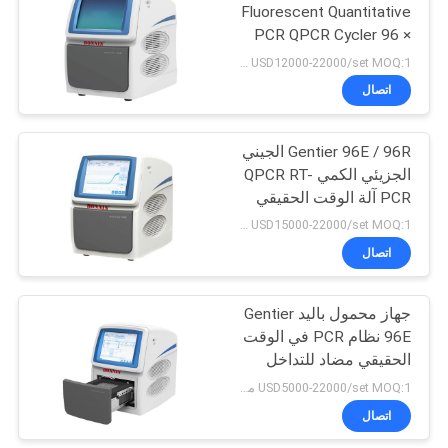
Fluorescent Quantitative
PCR QPCR Cycler 96 ×
9
0.2ml جهاز الكشف عن
USD12000-22000/set MOQ:1 مجموعة
الحمض النووي PMT
مقياس الجهد
اتصال
السطحي للسوائل
Gentier 96E / 96R الجيني
الجزيئي الكمي QPCR RT-
PCR آلة الوقت الحقيقي
نظام PCR
USD15000-22000/set MOQ:1 مجموعة
اتصال
47
مجفف التجميد
جهاز محمول باليد Gentier
96E نظام PCR في الوقت
الفراغية المختبر
الحقيقي مضاد للتداخل
الحراري المتدرج
USD5000-22000/set MOQ:1 مجموعة
اتصال