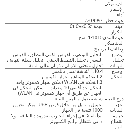
الديناميكي
الإسفار
أداء
عينة خطية
/r/≥0.999
عينة
قيمة Ct CV≤0.5٪
التكرار
عينة المدى
1-1010 نسخ
الديناميكي
وظائف البرنامج
أوضاع
التحليل النوعي ، القياس الكمي المطلق ، القياس
تحليل
النسبي ، تحليل التنميط الجيني ، تحليل نقطة النهاية ،
البيانات
تحليل منحنى الذوبان ، ذوبان عالي الدقة
أوضاع
1.10.4 'شاشة تعمل باللمس
التحكم
2. التحكم المباشر بجهاز الكمبيوتر
3. التحكم في WLAN (يمكن لجهاز كمبيوتر واحد
التحكم بحد أقصى 10 وحدات ، ويمكن التحكم في
الجهاز عن طريق أي جهاز كمبيوتر في WLAN)
درج العينة
شاشة تعمل باللمس الثناء
تخزين
تحميل وتنزيل من خلال قرص USB ، يمكن تخزين
البيانات
1000 نتيجة في الجهاز
حماية
ابدأ تلقائيًا في إجراء التجارب بعد إمداد الطاقة ، ولا
انقطاع
داعي لانتظار برامج الكمبيوتر
التيار