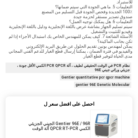
للاستيراد.
التعليمات 5. ما هي الجودة التي سيتم ضمانها؟
100٪ الجديدة وفحص الجودة قبل التسليم من المصنع.
صندوق تصدير مستقر لحزمة جيدة.
التعليمات 6. هل يمكنك توجيه العمل؟
سيتم تسليم الجهاز بشاشة عرض باللغة الإنجليزية ودليل باللغة الإنجليزية
وفيديو للتثبيت والتشغيل.
الأسئلة الشائعة 7. كيف يمكن للمهندس الخاص بك استبدال الأجزاء إذا لم
تكن بجانب الماكينة؟
يمكن لمهندس بونين تقديم الحلول عن طريق البريد الإلكتروني
والفيديو.في فترة الضمان ، يمكننا إرسال قطع الغيار للدعم الفني المجاني
مدى الحياة لتوفير قطع الغيار.
نظام PCR في الوقت الحقيقي لطيف ، آلة PCR QPCR الكمي الأقل جودة ،
جزيئي وراثي جيني 96E
Gentier quantitative pcr qpcr machine
gentier 96E Genetic Molecular
احصل على افضل سعر ل
Gentier 96E / 96R الجيني الجزيئي
الكمي QPCR RT-PCR آلة الوقت
الحقيقي نظام PCR