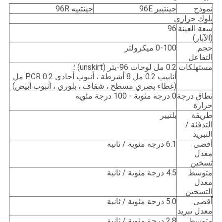
نموذج
جينتيير 96E
جينتييه 96R
بلوك حراري
سعة العينة
96
(الآبار)
حجم
0-100 ميكرولتر
التفاعل
مستهلكات
0.2 مل لوحات 96-بئر (unskirt) ؛
أنابيب 0.2 مل 8 أشرطة ، أنبوب أحادي PCR 0.2 مل
(غطاء بصري مسطح ، شفاف ، بلوري ، أنبوب أبيض)
نطاق درجة
0 درجة مئوية - 100 درجة مئوية
حرارة
طريقة
بلتيير
التدفئة /
التبريد
أقصى
6.1 درجة مئوية / ثانية
معدل
تسخين
متوسط ​​
4.5 درجة مئوية / ثانية
معدل
التسخين
أقصى
5.0 درجة مئوية / ثانية
معدل تبريد
متوسط ​​
2.8 درجة مئوية / ثانية