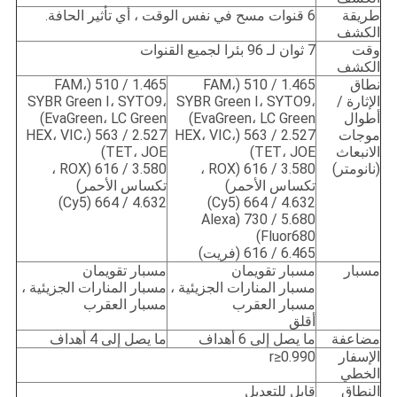
طريقة
6 قنوات مسح في نفس الوقت ، أي تأثير الحافة.
الكشف
وقت
7 ثوان لـ 96 بئرا لجميع القنوات
الكشف
نطاق
1.465 / 510 (FAM،
1.465 / 510 (FAM،
الإثارة /
SYBR Green I، SYTO9،
SYBR Green I، SYTO9،
أطوال
EvaGreen، LC Green)
EvaGreen، LC Green)
موجات
2.527 / 563 (HEX، VIC،
2.527 / 563 (HEX، VIC،
الانبعاث
TET، JOE)
TET، JOE)
(نانومتر)
3.580 / 616 (ROX ،
3.580 / 616 (ROX ،
تكساس الأحمر)
تكساس الأحمر)
4.632 / 664 (Cy5)
4.632 / 664 (Cy5)
5.680 / 730 (Alexa
Fluor680)
6.465 / 616 (فريت)
مسبار
مسبار تقويمان
مسبار تقويمان
مسبار المنارات الجزيئية ،
مسبار المنارات الجزيئية ،
مسبار العقرب
مسبار العقرب
أقلق
مضاعفة
ما يصل إلى 6 أهداف
ما يصل إلى 4 أهداف
الإسفار
r≥0.990
الخطي
النطاق
قابل للتعديل