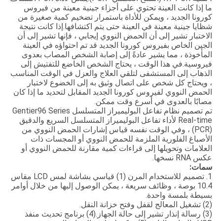
ما إذا كانت العينة تحتوي على أجزاء جينية معينة من فيروس
كورونا الجديد ، ويمكن للأداة باستمرار تضخيم كمية صغيرة من
شظايا جينية معينة في العينة حتى يتم اكتشافها.إذا كانت نتيجة
الاختبار تشير إلى أن الحمض النووي إيجابي ، فإنها تشير إلى أن
الجين الخاص بفيروس كورونا الجديد قد تم احتواؤه في العينة
المأخوذة ، مما يشير عادةً إلى إصابة الشخص المصاب بعدوى
فيروسية.في هذا الوقت ، يحتاج الشخص الخاضع للتفتيش إلى
الذهاب إلى المستشفى لتلقي العلاج والعزل في الوقت المناسب
، ويحتاج كل شخص على اتصال وثيق به إلى الخضوع لاختبار
الحمض النووي لفيروس كورونا الجديد المقابل لتحديد ما إذا كان
مصابًا بالعدوى في أسرع وقت ممكن.
تم تصميم نظام تفاعل البوليميراز المتسلسل Gentier96 Series
Real-time لأداء تفاعل البوليميراز المتسلسل السريع والدقيق
(PCR) ، وفي الوقت نفسه قياس إشارات الحمض النووي من
الأصباغ الفلورية الملزمة للحمض النووي أو المجسات ذات
العلامات وتحويلها إلى قراءات كمية مقارنة للحمض النووي أو
عكس RNA نسخها.
سمات:
1. تصميم للاستخدام المرن (1) قياسي بشاشة لمس LCD مقاس
10.4 بوصة ، وظائف سريعة ، يمكن الوصول إليها من خلال أوامر
بسيطة بلمسة واحدة.
(2) تشغيل المعالج لقفل وفتح خزانة النقل.
(3) رسالة إنذار تشير إلى حالة الجهاز.(4) برنامج تحديث منفذ