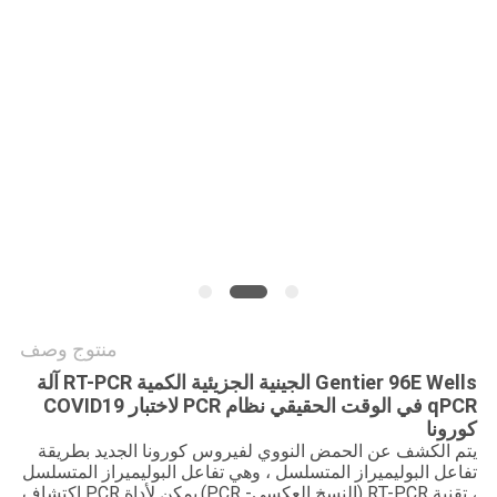
PRIVACY
POLICY
منتوج وصف
Gentier 96E Wells الجينية الجزيئية الكمية RT-PCR آلة
qPCR في الوقت الحقيقي نظام PCR لاختبار COVID19
كورونا
يتم الكشف عن الحمض النووي لفيروس كورونا الجديد بطريقة
تفاعل البوليميراز المتسلسل ، وهي تفاعل البوليميراز المتسلسل
، تقنية RT-PCR (النسخ العكسي- PCR).يمكن لأداة PCR اكتشاف