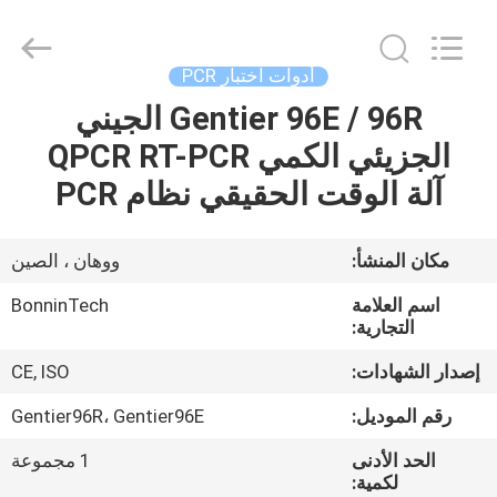
2.2
مللي
،
مشط
ذو
أدوات اختبار PCR
طرف
لطرف
الرفراف
Gentier 96E / 96R الجيني
بيت
خالي
من
الجزيئي الكمي QPCR RT-PCR
RNase
،
مشط
منتجات
آلة الوقت الحقيقي نظام PCR
معقم
ذو
96
رأس
supplier.
أشرطة
مكان المنشأ:
ووهان ، الصين
Copyright
©
فيديو
2022
اسم العلامة
BonninTech
-
2025
التجارية:
Wuhan
Bonnin
معلومات
Technology
إصدار الشهادات:
CE, ISO
Ltd..
All
عنا
Rights
رقم الموديل:
Gentier96R، Gentier96E
Reserved.
Developed
by
الحد الأدنى
1 مجموعة
ECER
جولة
لكمية: