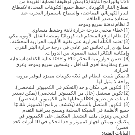
USB والبرامج الثابتة.(5) يمكن لوظيفة الحماية الفريدة من
انقطاع التيار الكهربائي حفظ جميع التكوينات المحددة لانقطاع
التيار الكهربائي المفاجئ ، والسماح باستمرار التجربة عند
استعادة مصدر الطاقة.
2. نظام تدفئة سريع وموحد
(1) غطاء مخفي بدرجة حرارة ثابتة وضغط متساوي.
(2) نظام الرفع المتحكم فيه كهربائيًا ومنصة القفل الأوتوماتيكي.
(3) تعتمد الكتلة الحرارية على تقنية الأنابيب الحرارية المحسّنة ،
مما يؤدي إلى تجانس غير عادي في درجة حرارة البئر النتري
وإمكانية التكاثر البينية القصوى بين الدورات.
(4) تضمن خوارزمية التحكم PID و DSP عالية الكفاءة استجابة
أسرع ومقاومة أقوى للتداخل ، وتسخين سريع وموحد وغرق
الحرارة.
3. يمكن تثبيت النظام في ثلاثة تكوينات مميزة لتوفير مرونة
وراحة لا مثيل لها.
(1) التكوين في مكان واحد (التحكم في الكمبيوتر الشخصي).
(2) تكوين مستقل (خالٍ من الكمبيوتر الشخصي) (يمكن تصدير
البيانات عن طريق USB وتحليلها على الكمبيوتر الشخصي).
(3) التكوين المتصل بالشبكة (يكتشف برنامج الكمبيوتر تلقائيًا
جميع الأنظمة في الشبكة المحلية ويسمح بمراقبة التقدم
التجريبي وتنزيل ملف التشغيل المكتمل على الكمبيوتر في
مكتبك ، ويمكن لجهاز كمبيوتر واحد التحكم في 10 أدوات كحد
أقصى).
البيانات الفنية: