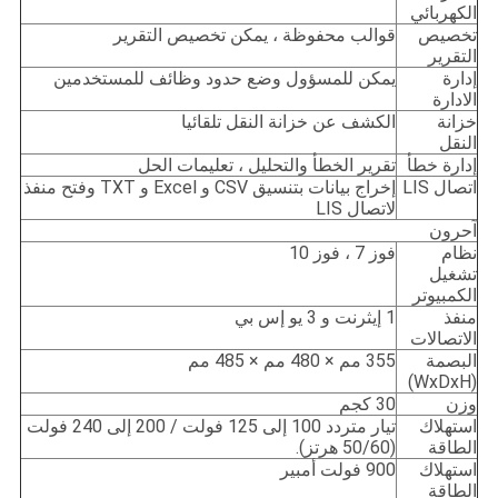
الكهربائي
تخصيص
قوالب محفوظة ، يمكن تخصيص التقرير
التقرير
إدارة
يمكن للمسؤول وضع حدود وظائف للمستخدمين
الادارة
خزانة
الكشف عن خزانة النقل تلقائيا
النقل
إدارة خطأ
تقرير الخطأ والتحليل ، تعليمات الحل
اتصال LIS
إخراج بيانات بتنسيق CSV و Excel و TXT وفتح منفذ
لاتصال LIS
آحرون
نظام
فوز 7 ، فوز 10
تشغيل
الكمبيوتر
منفذ
1 إيثرنت و 3 يو إس بي
الاتصالات
البصمة
355 مم × 480 مم × 485 مم
(WxDxH)
وزن
30 كجم
استهلاك
تيار متردد 100 إلى 125 فولت / 200 إلى 240 فولت
الطاقة
(50/60 هرتز).
استهلاك
900 فولت أمبير
الطاقة