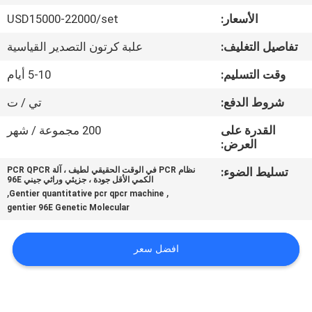
في
الأسعار:
USD15000-22000/set
المعمل
تفاصيل التغليف:
علبة كرتون التصدير القياسية
رقابة
وقت التسليم:
5-10 أيام
جودة
شروط الدفع:
تي / ت
القدرة على
200 مجموعة / شهر
اتصل
العرض:
بنا
تسليط الضوء:
نظام PCR في الوقت الحقيقي لطيف ، آلة PCR QPCR
الكمي الأقل جودة ، جزيئي وراثي جيني 96E
,
,
Gentier quantitative pcr qpcr machine
gentier 96E Genetic Molecular
اطلب
اقتباس
افضل سعر
خريطة
الموقع