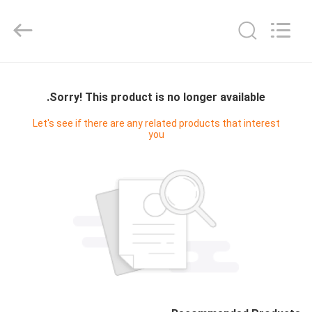
Copyright
©
2022
-
2025
Wuhan
Bonnin
Technology
بيت
Ltd..
All
Rights
Sorry! This product is no longer available.
Reserved.
Developed
منتجات
by
Let's see if there are any related products that interest
ECER
you
أشرطة
فيديو
معلومات
عنا
جولة