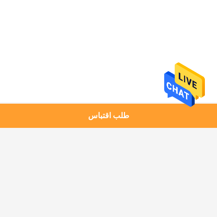
طلب اقتباس
فئات شعبية
جميع
اختبار حزم الورق
آلة اختبار اللب
معالجة الحبر المرن
أدوات الاختبار المعملية
المسح التفاضلي 
TGA DSC حرارة الأداة
المسعر