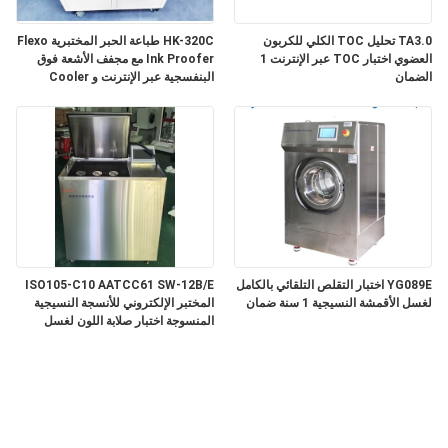
TA3.0 تحليل TOC الكلي للكربون
HK-320C طباعة الحبر المختبرية Flexo
العضوي اختبار TOC عبر الإنترنت 1
Ink Proofer مع مجفف الأشعة فوق
الضمان
البنفسجية عبر الإنترنت و Cooler
YG089E اختبار التقلص التلقائي بالكامل
ISO105-C10 AATCC61 SW-12B/E
لغسل الأقمشة النسيجية 1 سنة ضمان
المختبر الإلكتروني للأنسجة النسيجية
المنسوجة اختبار صلابة اللون لغسل
Rotawash اختبار صلابة اللون