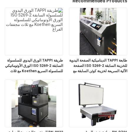
Recommended Products
في
المعمل
رقابة
جودة
اتصل
طابعة TAPPI الديناميكية الصفحة اليدوية
طريقة TAPPI الورق اليدوي للسلسولة
للخزينة السابقة ISO 5269-2 الصفحة
السابقة ISO 5269-2 الورق الأوتوماتيكي
بنا
الآلية السريعة لخزينة كوثن السابقة مع
للسلسولة السريع Koethen مع ثلاث
ثلاث مجففات فراغ
مجففات الفراغ
اطلب
اقتباس
خريطة
الموقع