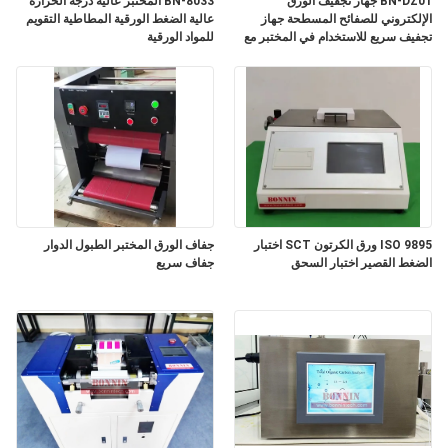
BN-DZ01 جهاز تجفيف الورق
BN-8033 المختبر عالية درجة الحرارة
الإلكتروني للصفائح المسطحة جهاز
عالية الضغط الورقية المطاطية التقويم
تجفيف سريع للاستخدام في المختبر مع
للمواد الورقية
PRIVACY
ضمان لمدة عام
POLICY
ISO 9895 ورق الكرتون SCT اختبار
جفاف الورق المختبر الطبول الدوار
الضغط القصير اختبار السحق
جفاف سريع