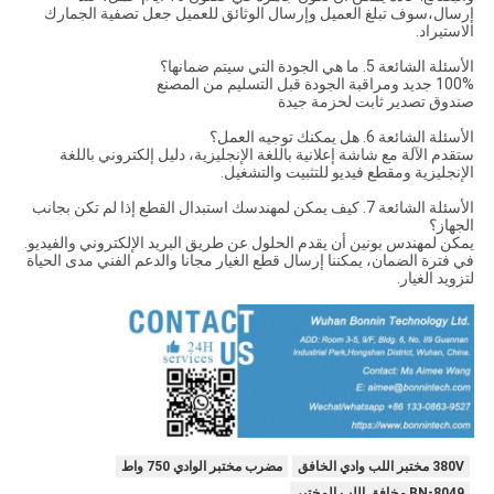
إرسال،سوف تبلغ العميل وإرسال الوثائق للعميل جعل تصفية الجمارك
الاستيراد.
الأسئلة الشائعة 5. ما هي الجودة التي سيتم ضمانها؟
100% جديد ومراقبة الجودة قبل التسليم من المصنع
صندوق تصدير ثابت لحزمة جيدة
الأسئلة الشائعة 6. هل يمكنك توجيه العمل؟
ستقدم الآلة مع شاشة إعلانية باللغة الإنجليزية، دليل إلكتروني باللغة
الإنجليزية ومقطع فيديو للتثبيت والتشغيل.
الأسئلة الشائعة 7. كيف يمكن لمهندسك استبدال القطع إذا لم تكن بجانب
الجهاز؟
يمكن لمهندس بونين أن يقدم الحلول عن طريق البريد الإلكتروني والفيديو.
في فترة الضمان، يمكننا إرسال قطع الغيار مجانا والدعم الفني مدى الحياة
لتزويد الغيار.
380V مختبر اللب وادي الخافق
مضرب مختبر الوادي 750 واط
BN-8049 مخافق اللب المختبر