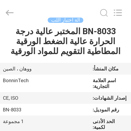
Copyright
©
2022
-
2026
آلة اختبار اللب
Wuhan
Bonnin
Technology
BN-8033 المختبر عالية درجة
بيت
Ltd..
All
الحرارة عالية الضغط الورقية
Rights
Reserved.
Developed
منتجات
المطاطية التقويم للمواد الورقية
by
ECER
أشرطة
مكان المنشأ:
ووهان ، الصين
فيديو
اسم العلامة
BonninTech
التجارية:
معلومات
إصدار الشهادات:
CE, ISO
عنا
رقم الموديل:
BN-8033
الحد الأدنى
1 مجموعة
جولة
لكمية: