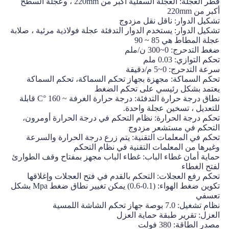
قطر العجلة: العجلة السفلية أكبر من 220mm ، وعجلة السطح
أكبر من 220mm
تشكيل الدوار: ناقل نقل مزدوج
تشكيل الدوار: يستخدم الدوار التدفئة عجلة فولاذية مرئية ، صلابة
عجلة المطاط هي 85 ~ 90
ضغط التدحرج: 0~300 ن/ملم
تحكم التوازي: 0.03 ملم
سرعة التدحرج: 0~5 م/دقيقة
تحكم السماكة: مجهزة بجهاز تحكم السماكة، تحكم السماكة
يعتمد بشكل رئيسي على تحكم الضغط
نطاق درجة حرارة التدفئة: درجة حرارة الغرفة ~ 160 °C قابلة
للتعديل ، تسخين عجلة واحدة.
تحكم درجة الحرارة: نظام التحكم في درجة الحرارة أومرون،
التحكم في مستشعر مزدوج
‬تحكم في المعلمات التقنية: يتم زرع درجة الحرارة والسرعة
وغيرها من المعلمات التقنية في نظام التحكم
حماية أمان غطاء الباب: غطاء الباب مجهز بمفتاح وقف الطوارئ
لفتح الغطاء
تحكم رفع العجلات: التحكم بالقدم في فتح العجلات وإغلاقها
تكوين ضغط الهواء: (0.1-0.6) يمكن تغيير نطاق ضغط Mpa بشكل
تعسفي
نظام تشغيل: 7.0 بوصة جهاز تحكم الشاشة اللمسية
العزل: تقرير طبقة حماية العزل
مصدر الطاقة: 380 فولت