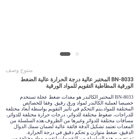
PRIVACY
POLICY
منتوج وصف
BN-8033 المختبر عالية درجة الحرارة عالية الضغط
الورقية المطاطية التقويم للمواد الورقية
BN-8033 المختبر الكالندر هو معدات ضغط عجلة تستخدم
خصيصا لعملية الكالندر لمواد ورق رقيق. وفقا للخصائص
المختلفة للمواد،يتم التحكم في تأثير التقويم بواسطة أبعاد مختلفة
للدراجات، ضغوط مختلفة للدوائر، درجات حرارة مختلفة للدوائر،
مسافات مختلفة للدوائر وغيرها من الظروف.هذه السلسلة من
المعدات تعتمد تشكيل الدقة فائقة عالية لضمان سمك الدوال
الدقيق، ضغط متوازن و تحكم دقيق في درجة الحرارة.
تم تصميم هذه السلسلة من التقويمات لتقويم مواد مختلفة من