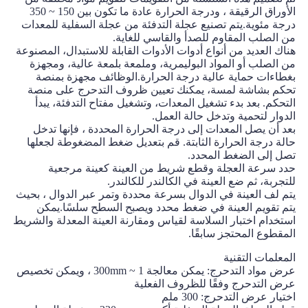
الأوراق الرقيقة ، ودرجة الحرارة عادة ما تكون بين 150 ~ 350
درجة مئوية.يتم تصنيع عجلة التدفئة من عجلة السفلية للمعدات
من الصلب المقاوم للصدأ والقاسي للغاية.
هناك العديد من أنواع أدوات الأدوات القابلة للاستبدال، المصنوعة
من الصلب أو المواد البوليمرية، وملمعة بلمعة عالية، ومجهزة
بغطاءات حماية عالية درجة الحرارة.الوظائف مجهزة بمنصة
تحكم بشاشة لمسة، يمكنك تعيين ظروف التدحرج على منصة
التحكم. بعد بدء تشغيل المعدات، وتشغيل مفتاح التدفئة، يبدأ
الدوار لتحمية وتدخل حالة العمل.
بعد أن يصل المعدات إلى درجة الحرارة المحددة ، فإنها تدخل
حالة درجة الحرارة الثابتة. قم بتعديل ضغط المضغوطة لجعلها
تصل إلى الضغط المحدد.
حدد سرعة العجلة وقطع شريط من العينة كعينة مرجعية
للتجربة، ثم ضع العينة في الكالندر للكالندر.
يتم لف العينة في الدوال بسرعة محددة وتمر عبر الدوال ، بحيث
يتم تقويم العينة في ضغط محدد ويصبح السطح سلسًا.يمكن
استخدام اختبار السلاسة لقياس ومقارنة العينة المعدلة والشريط
المقطوع المحتجز سابقًا.
المعلمات التقنية
عرض مواد التدحرج: يمكن معالجة 1 ~ 300mm ، ويمكن تخصيص
عرض التدحرج وفقًا للظروف الفعلية
اختيار عرض التدحرج: 300 ملم