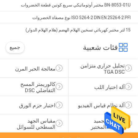
BN-8053-01U مختبر أوتوماتيكي سريع كوتين قطعة الخضروات
ISO 5264-2 DIN EN 25264-2 PFI نوع مصفاة الخضروات
15 لتر مختبر كهربائي تسخين الهلام الهضم (هلام الهلام الدوار)
فئات شعبية
جميع
تحليل حراري متزامن 
معالجة الحبر المرن
TGA DSC
كالوريمتر المسح 
آلة اختبار اللب
التفاضلي DSC
آلة نظام قياس الفيديو
اختبار حزم الورق
مجفف التجميد 
مقياس الجهد 
الفراغية المختبر
السطحي للسوائل