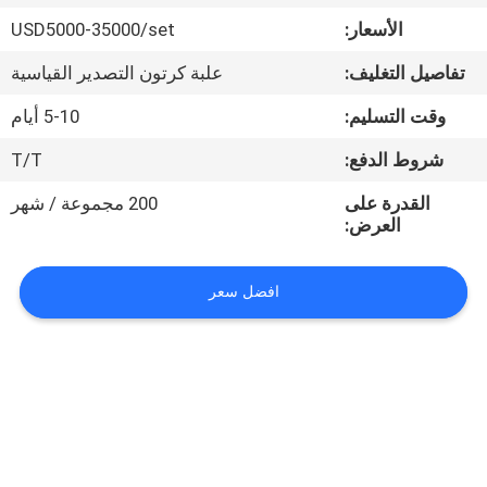
في
الأسعار:
USD5000-35000/set
المعمل
تفاصيل التغليف:
علبة كرتون التصدير القياسية
رقابة
وقت التسليم:
5-10 أيام
جودة
شروط الدفع:
T/T
القدرة على
200 مجموعة / شهر
اتصل
العرض:
بنا
افضل سعر
اطلب
اقتباس
خريطة
الموقع