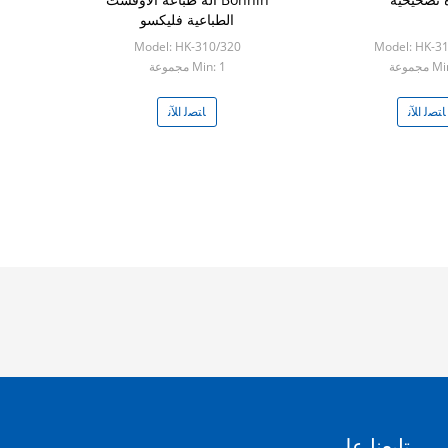
الطباعية فليكسو
Model: HK-310/320
Model: HK-3
مجموعة
Min: 1 مجموعة
ﺎﺘﺼﻟ ﺍﻶﻧ
ﺎﺘﺼﻟ ﺍﻶﻧ
تابعنا على