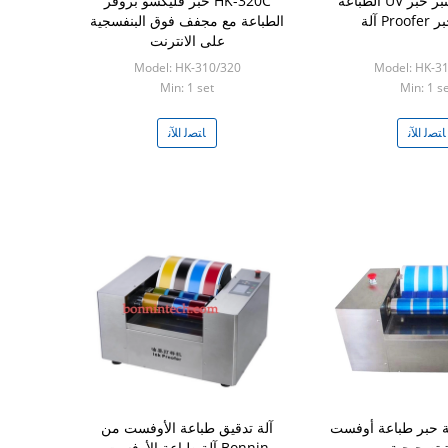
HK-320 مختبر حبر UV الطباعة
HK-320C حبر فليكسو بروفر
الطباعة مع مجفف فوق البنفسجية
على الانترنت
Model: HK-310/320
Model: HK-3
Min: 1 set
Min: 1 s
ﺎﺘﺼﻟ ﺍﻶﻧ
ﺎﺘﺼﻟ ﺍﻶﻧ
 حبر طباعة أوفست
آلة تدقيق طباعة الأوفست من
ة تصحيحية
Bonnin آلة طباعة الأوفست