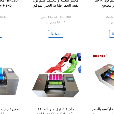
التعبئة والتغليف فيلم لون K حبر
مختبر التعبئة والتغليف فيلم لون
فر مصحح
بقعة الحفر طباعة الحبر المدقق
Flexo حبر Proofer آلة
Model
Model: HK-310B / سي
10/320
Min: 1 مجموعة
et
ﻧ
ﺎﺘﺼﻟ ﺍﻶﻧ
فليكسو بالحفر
ماكينة تدقيق حبر الطباعة
صغيرة رخيصة
فست بالحبر /
الأوتوماتيكية ماكينة طباعة
أدا