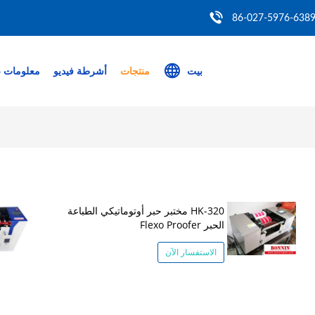
86-027-5976-638
بيت
منتجات
أشرطة فيديو
معلومات ع
HK-320 مختبر حبر أوتوماتيكي الطباعة
الحبر Flexo Proofer
الاستفسار الآن