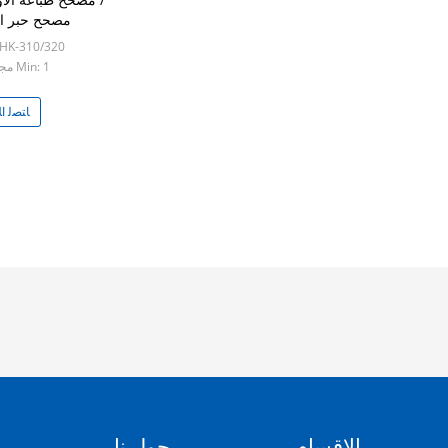
مصحح حبر ا
 HK-310/320
Min: 1 مجموعة
ﺎﺘﺼﻟ ﺍﻶ
الاقسام
حول نا