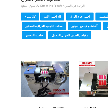
الرائدة في الصين Uv Offset Ink Proofer سوق المنتج
لمعملية
اختبار حزم الورق
آلة اختبار اللب
كلّ منتوج
ج
آلة نظام قياس الفيديو
مجفف التجميد الفراغية المختبر
مقياس الطيف الضوئي المعمل
حاضنة المختبر