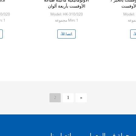
لأوفست
الأوفست بأربعة ألوان
10/320
Model: HK-310/320
Model:
Min: 1 مجموعة
Min: 1 
ﻧ
ﺎﺘﺼﻟ ﺍﻶﻧ
2
1
«
جولة في المعمل
اتصل بنا