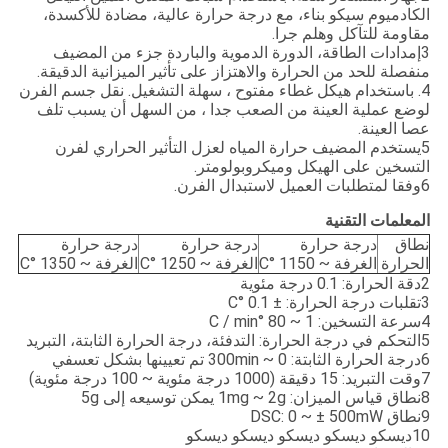
الكادميوم سيكو بناء، مع درجة حرارة عالية، مضادة للأكسدة،
مقاومة للتآكل وهلم جرا.
3إمدادات الطاقة، الدورة الدموية والباردة جزء من المضيف
منفصلة للحد من الحرارة والاهتزاز على تأثير الميزانية الدقيقة.
4. باستخدام هيكل غطاء مفتوح ، سهلة التشغيل. نقل جسم الفرن
لوضع عملية العينة من الصعب جدا ، من السهل أن يسبب تلف
عصا العينة.
5يستخدم المضيف حرارة المياه لعزل التأثير الحراري لفرن
التسخين على الهيكل وميكروبولومتر.
6وفقا لمتطلبات العميل لاستبدال الفرن.
المعلمات التقنية
نطاق
درجة حرارة
درجة حرارة
درجة حرارة
الحرارة
الغرفة ~ 1150 °C
الغرفة ~ 1250 °C
الغرفة ~ 1350 °C
2دقة الحرارة: 0.1 درجة مئوية
3تقلبات درجة الحرارة: ± 0.1 °C
4سرعة التسخين: 1 ~ 80 °C / min
5التحكم في درجة الحرارة: التدفئة، درجة الحرارة الثابتة، التبريد
6درجة الحرارة الثابتة: 0 ~ 300min تم تعيينها بشكل تعسفي
7وقت التبريد: 15 دقيقة (1000 درجة مئوية ~ 100 درجة مئوية)
8نطاق قياس الميزان: 1mg ~ 2g يمكن توسيعه إلى 5g
9نطاق DSC: 0 ~ ± 500mW
10ديسكو ديسكو ديسكو ديسكو ديسكو