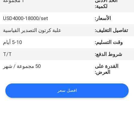
الحد الأدنى
1 مجموعة
في
لكمية:
المعمل
الأسعار:
USD4000-18000/set
تفاصيل التغليف:
علبة كرتون التصدير القياسية
رقابة
جودة
وقت التسليم:
5-10 أيام
شروط الدفع:
T/T
اتصل
القدرة على
50 مجموعة / شهر
بنا
العرض:
اطلب
افضل سعر
اقتباس
خريطة
الموقع