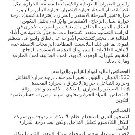
رئيسي التغيرات الفيزيائية والكيميائية المتعلقة بالحرارة، مثل
نقطة انصهار المادة، حرارة الانصهار، حرارة التبلور والتبلور،
حرارة تغيير المرحلة،الاستقرار الحراري (فترة التأكسيد)، درجة
حرارة انتقال الزجاج ، الامتصاص والإزالة ، تحليل التكوين ،
التفكك ، الجمع ، الجفاف ، المضافات والتغيرات الأخرى في
الدراسة.التصميم متعدد الاستخدامات مع خيارات غنية هي الأداة
المثالية في مختبركتستخدم الأدوات على نطاق واسع في معظم
المواد، بما في ذلك البلاستيك، المطاط، الراتنجات الاصطناعية،
الألياف، الطلاءات، السيراميك الدهنية، الاسمنت، الزجاج،
المقاوم للنيران، الوقود، الأدوية، المواد الغذائية،المواد الحارقة
وما إلى ذلك.
الخصائص التالية لمواد القياس والدراسة:
DSC: الذوبان ، التبلور ، تغيير المرحلة ، درجة حرارة التفاعل
وحرارة التفاعل ، حرارة الاحتراق ، الحرارة المحددة.
TGA: الاستقرار الحراري ، التفكك ، الأكسدة والحد ، إزالة
الامتصاص ، المياه الحرة ومحتوى المياه البلورية ، حساب نسبة
التكوين.
الخصائص
1تسخين الفرن باستخدام نظام الأسلاك المزدوجة من سبيكة
النيكل الكادميوم لتقليل التداخل، ولكن أيضا درجة الحرارة
العالية.
2جهاز استشعار سعة، باستخدام سبائك المعدن الثمين النيكل