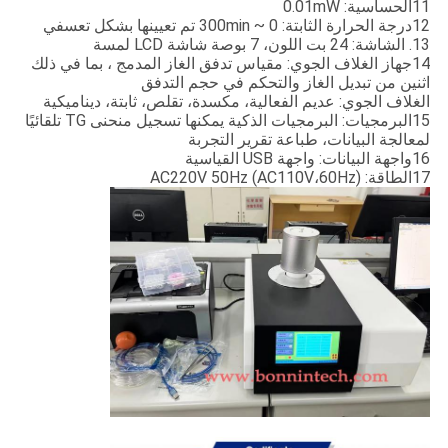
11الحساسية: 0.01mW
12درجة الحرارة الثابتة: 0 ~ 300min تم تعيينها بشكل تعسفي
13. الشاشة: 24 بت اللون، 7 بوصة شاشة LCD لمسة
14جهاز الغلاف الجوي: مقياس تدفق الغاز المدمج ، بما في ذلك
اثنين من تبديل الغاز والتحكم في حجم التدفق
الغلاف الجوي: عديم الفعالية، مكسدة، تقلص، ثابتة، ديناميكية
15البرمجيات: البرمجيات الذكية يمكنها تسجيل منحنى TG تلقائيًا
لمعالجة البيانات، طباعة تقرير التجربة
16واجهة البيانات: واجهة USB القياسية
17الطاقة: AC220V 50Hz (AC110V،60Hz)