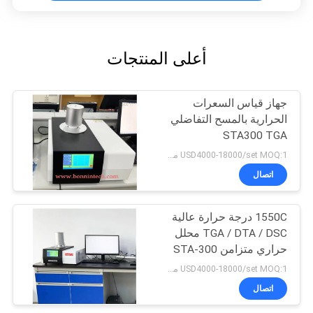
أعلى المنتجات
جهاز قياس السعرات
الحرارية بالمسح التفاضلي
STA300 TGA
USD4000-18000/set MOQ:1 مجموعة
اتصال
1550C درجة حرارة عالية
TGA / DTA / DSC محلل
حراري متزامن STA-300
USD4000-18000/set MOQ:1 مجموعة
اتصال