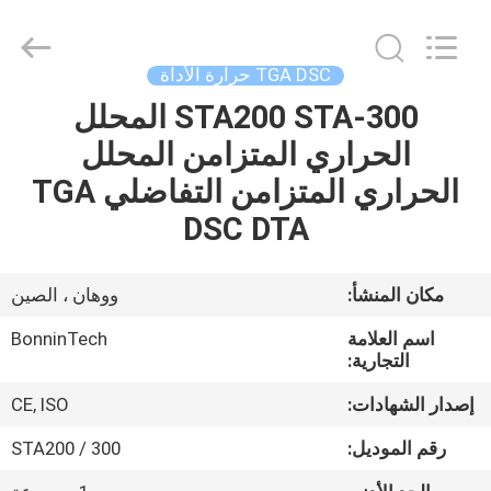
dta
،
DTA
المحلل
الحراري
TGA DSC حرارة الأداة
التفاضلي
،
التحليل
STA200 STA-300 المحلل
بيت
الحراري
التفاضلي
الحراري المتزامن المحلل
الحراري
التفاضلي
المزود.
منتجات
الحراري المتزامن التفاضلي TGA
Copyright
©
2022
DSC DTA
-
2025
أشرطة
Wuhan
Bonnin
فيديو
Technology
مكان المنشأ:
ووهان ، الصين
Ltd..
All
Rights
اسم العلامة
BonninTech
Reserved.
معلومات
Developed
التجارية:
by
ECER
عنا
إصدار الشهادات:
CE, ISO
رقم الموديل:
STA200 / 300
جولة