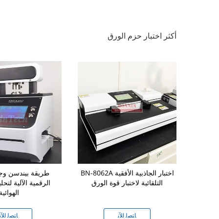
أكثر اختبار حزم الورق
تيكي من نوع
BN-8062A اختبار الجاذبية الأفقية
طريقة بيندسن وجو
Edge Ring
التلقائية لاختبار قوة الورق
الرقمية الآلية لتحل
 المموج
الهوائية
ﻧ
ﺎﺘﺼﻟ ﺍﻶﻧ
ﺎﺘﺼﻟ ﺍﻶﻧ