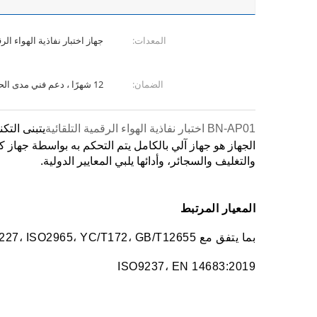
المعدات:
جهاز اختبار نفاذية الهواء ال
الضمان:
12 شهرًا ، دعم فني مدى الحياة
BN-AP01 اختبار نفاذية الهواء الرقمية التلقائية
يتبنى التك
الجهاز هو جهاز آلي بالكامل يتم التحكم به بواسطة جهاز
والتغليف والسجائر، وأدائها يلبي المعايير الدولية.
المعيار المرتبط
بما يتفق مع GB/T458، ISO5636، QB/T1667، GB/T22819، GB/T23227، ISO2965، YC/T172، GB/T12655
ISO9237، EN 14683:2019