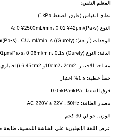
المعلم التقني:
نطاق القياس (فارق الضغط 1kPa):
النوع A: 0 ¥2500mL/min، 0.01 ¥42μm/(Pa•s)
الوحدات (أربعة): μm/(Pa•s) ، CU، ml/min، s ((Gurely)
الدقة: النوع A: 0.01μm/Pa•s، 0.06ml/min، 0.1s (Gurely)
مساحة الاختبار: 10cm2، 2cm2و 6.45cm2 ((اختياري)
خطأ خطية: ≤ 1% اختبار
فرق الضغط: 0.05kPa6kPa
مصدر الطاقة: AC 220V ± 22V ، 50Hz
الوزن: حوالي 30 كجم
عرض اللغة الإنجليزية على الشاشة اللمسية، طابعة 