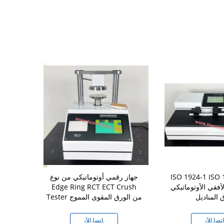
ISO 1924-1 IS جهاز
جهاز رقمي أوتوماتيكي من نوع
لأفقي الأوتوماتيكي
Edge Ring RCT ECT Crush
التلقائية ل
 المناديل
Tester من الورق المقوى المموج
ﺘﺼﻟ ﺍﻶﻧ
ﺎﺘﺼﻟ ﺍﻶﻧ
ﺎﺘ