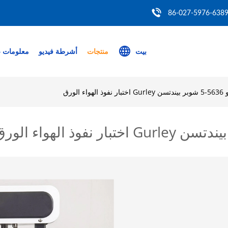
86-027-5976-638
بيت
منتجات
أشرطة فيديو
معلومات ع