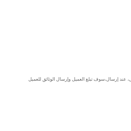
 على الدفع المسبق، سنقوم بإعداد الآلات والبضائع. عادة يمكن أن تكون جاهزة في غضون 10 أيام عمل، عند إرسال،سوف تبلغ العميل وإرسال الوثائق للعميل