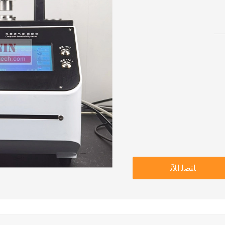
ﺎﺘﺼﻟ ﺍﻶﻧ