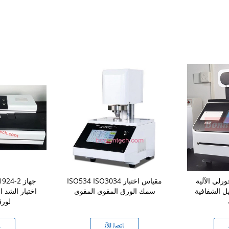
رلي الآلية
ISO534 ISO3034 مقياس اختبار
O 1924-2
يل الشفافية
سمك الورق المقوى المقوى
اختبار الشد ا
لورق
ﺎﺘﺼﻟ ﺍﻶﻧ
ﺎ