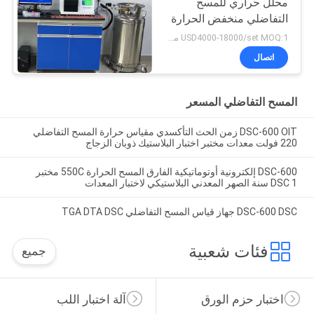
محلل حراري للمسح
التفاضلي منخفض الحرارة
DSC
USD4000-18000/set MOQ:1 مجموعة
اتصال
المسح التفاضلي المسعر
DSC-600 OIT زمن الحث التأكسدي مقياس حرارة المسح التفاضلي
220 فولت معدات مختبر اختبار البلاستيك ذوبان الزجاج
DSC-600 إلكترونية أوتوماتيكية الفارق المسح الحرارة 550C مختبر
DSC 1 سنة الصهر المعدني البلاستيكي لاختبار المعدات
DSC-600 DSC جهاز قياس المسح التفاضلي TGA DTA DSC
فئات شعبية
جميع
اختبار حزم الورق
آلة اختبار اللب