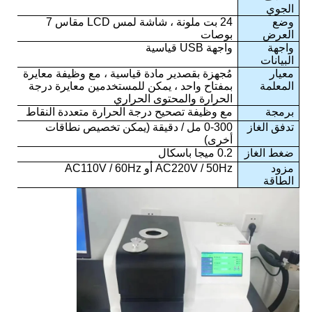
الجوي
وضع
24 بت ملونة ، شاشة لمس LCD مقاس 7
العرض
بوصات
واجهة
واجهة USB قياسية
البيانات
معيار
مُجهزة بقصدير مادة قياسية ، مع وظيفة معايرة
المعلمة
بمفتاح واحد ، يمكن للمستخدمين معايرة درجة
الحرارة والمحتوى الحراري
برمجة
مع وظيفة تصحيح درجة الحرارة متعددة النقاط
تدفق الغاز
0-300 مل / دقيقة (يمكن تخصيص نطاقات
أخرى)
ضغط الغاز
0.2 ميجا باسكال
مزود
AC220V / 50Hz أو AC110V / 60Hz
الطاقة