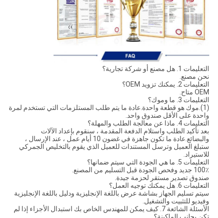
التعليمات 1. هل مصنع أو شركة تجارية؟
نحن مصنع.
التعليمات 2. يمكنك تزويد OEM؟
OEM متاح.
التعليمات 3. ما وموك؟
(1).موك هو قطعة واحدة.عادة ما يتم طلب المستلزمات التي تستخدم لمرة
واحدة على الأقل صندوق واحد.
التعليمات 4. ماذا عن معالجة الطلب والمهلة؟
بعد تأكيد الطلب واستلام الدفعة المقدمة ، سنقوم بإعداد الآلات
والبضائع.عادة ما تكون جاهزة في غضون 10 أيام عمل ، عند الإرسال ،
ستبلغ العميل وترسل المستندات للعميل الذي يقوم بالتخليص الجمركي
للاستيراد.
التعليمات 5. ما هي الجودة التي سيتم ضمانها؟
100٪ جديد وفحص الجودة قبل التسليم من المصنع.
صندوق تصدير مستقر لحزمة جيدة.
التعليمات 6. هل يمكنك توجيه العمل؟
سيتم تسليم الجهاز بشاشة عرض باللغة الإنجليزية ودليل باللغة الإنجليزية
وفيديو للتثبيت والتشغيل.
الأسئلة الشائعة 7. كيف يمكن للمهندس الخاص بك استبدال الأجزاء إذا لم
تكن بجانب الماكينة؟