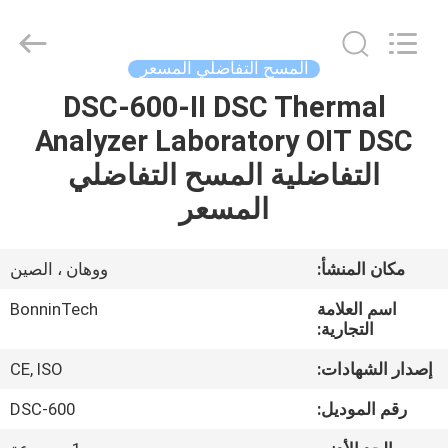
DSC
للمطاط
،
أداة
اختبار
المسح التفاضلي المسعر
حراري
DSC
،
DSC-600-II DSC Thermal
بيت
مسعر
المسح
Analyzer Laboratory OIT DSC
التفاضلي
DSC-
500
منتجات
التفاضلية المسح التفاضلي
supplier.
Copyright
©
المسعر
2022
-
أشرطة
2025
Wuhan
فيديو
Bonnin
مكان المنشأ:
ووهان ، الصين
Technology
Ltd..
All
اسم العلامة
BonninTech
Rights
معلومات
Reserved.
التجارية:
Developed
by
عنا
ECER
إصدار الشهادات:
CE, ISO
رقم الموديل:
DSC-600
جولة