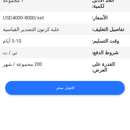
الحد الأدنى
1 مجموعة
في
لكمية:
المعمل
الأسعار:
USD4000-8000/set
تفاصيل التغليف:
علبة كرتون التصدير القياسية
رقابة
جودة
وقت التسليم:
5-10 أيام
شروط الدفع:
تي / ت
اتصل
القدرة على
200 مجموعة / شهر
بنا
العرض:
اطلب
افضل سعر
اقتباس
خريطة
الموقع