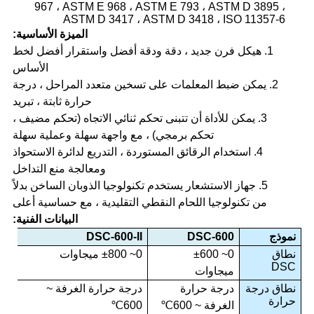
967 ، ASTM E 968 ، ASTM E 793 ، ASTM D 3895 ،
ASTM D 3417 ، ASTM D 3418 ، ISO 11357-6
الميزة الأساسية:
1. هيكل فرن جديد ، دقة ودقة أفضل واستقرار أفضل لخط
الأساس
2. يمكن ضبط المعلمات على تسخين متعدد المراحل ، درجة
حرارة ثابتة ، تبريد
3. يمكن للأداة أن تتبنى تحكم ثنائي الاتجاه (تحكم مضيف ،
تحكم برمجي) ، مع واجهة سهلة وعملية سهلة
4. استخدام الرقائق المستوردة ، التدريع لدائرة الاستحواذ
ومعالجة منع التداخل
5. جهاز الاستشعار يستخدم تكنولوجيا الذوبان الساخن بدلاً
من تكنولوجيا اللحام النقطي التقليدية ، مع حساسية أعلى
البيانات الفنية:
نموذج
DSC-600
DSC-600-II
نطاق
0
~ ±
600
0
~ ±
800 ميجاوات
DSC
ميجاوات
نطاق درجة
درجة حرارة
درجة حرارة الغرفة ~
حرارة
الغرفة ~ 600
℃
600
℃