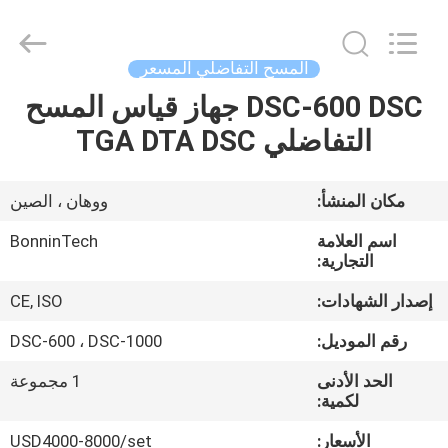
DSC
للمطاط
،
أداة
اختبار
المسح التفاضلي المسعر
حراري
DSC
،
DSC-600 DSC جهاز قياس المسح
بيت
مسعر
المسح
التفاضلي TGA DTA DSC
التفاضلي
DSC-
500
منتجات
supplier.
Copyright
©
مكان المنشأ:
ووهان ، الصين
2022
-
أشرطة
2025
اسم العلامة
BonninTech
Wuhan
فيديو
التجارية:
Bonnin
Technology
Ltd..
إصدار الشهادات:
CE, ISO
All
Rights
معلومات
Reserved.
رقم الموديل:
DSC-600 ، DSC-1000
Developed
by
عنا
ECER
الحد الأدنى
1 مجموعة
لكمية:
جولة
الأسعار:
USD4000-8000/set