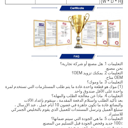
(W * D * H)
التعليمات 1. هل مصنع أو شركة تجارية؟
نحن مصنع.
التعليمات 2. يمكنك تزويد OEM؟
OEM متاح.
التعليمات 3. ما وموك؟
(1).موك هو قطعة واحدة.عادة ما يتم طلب المستلزمات التي تستخدم لمرة
واحدة على الأقل صندوق واحد.
التعليمات 4. ماذا عن معالجة الطلب والمهلة؟
بعد تأكيد الطلب واستلام الدفعة المقدمة ، سنقوم بإعداد الآلات
والبضائع.عادة ما تكون جاهزة في غضون 10 أيام عمل ، عند الإرسال ،
ستبلغ العميل وترسل المستندات للعميل الذي يقوم بالتخليص الجمركي
للاستيراد.
التعليمات 5. ما هي الجودة التي سيتم ضمانها؟
100٪ جديد وفحص الجودة قبل التسليم من المصنع.
صندوق تصدير مستقر لحزمة جيدة.