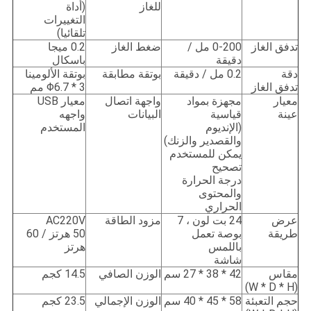
للغاز
(أداة
التغييرات
تلقائيا)
تدفق الغاز
0-200 مل /
ضغط الغاز
0.2 ميجا
دقيقة
باسكال
دقة
0.2 مل / دقيقة
بوتقة مطابقة
بوتقة الألومينا
تدفق الغاز
Φ6.7 * 3 مم
معيار
مجهزة بمواد
واجهة اتصال
معيار USB
عينة
قياسية
البيانات
واجهه
(الإنديوم
المستخدم
والقصدير والزنك)
يمكن للمستخدم
تصحيح
درجة الحرارة
والمحتوى
الحراري
عرض
24 بت لون ، 7
مزود الطاقة
AC220V
طريقة
بوصة تعمل
50 هرتز / 60
باللمس
هرتز
شاشة
مقاس
42 * 38 * 27 سم
الوزن الصافي
14.5 كجم
(W * D * H)
حجم التعبئة
58 * 45 * 40 سم
الوزن الإجمالي
23.5 كجم