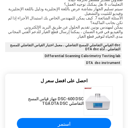
التعليمات 6. هل يمكنك توجيه العمل؟
سيتم تسليم الجهاز بشاشة عرض باللغة الإنجليزية ودليل باللغة الإنجليزية
وفيديو للتثبيت والتشغيل.
الأسئلة الشائعة 7. كيف يمكن للمهندس الخاص بك استبدال الأجزاء إذا لم
تكن بجانب الماكينة؟
يمكن لمهندس بونين تقديم الحلول عن طريق البريد الإلكتروني
والفيديو.في فترة الضمان ، يمكننا إرسال قطع الغيار للدعم الفني المجاني
مدى الحياة لتوفير قطع الغيار.
dsc القياس التفاضلي للمسح التفاضلي ، معمل اختبار القياس التفاضلي للمسح
التفاضلي ، أداة DTA dsc
Differential Scanning Calorimetry Testing lab
DTA dsc instrument
احصل على افضل سعر ل
DSC-600 DSC جهاز قياس المسح
التفاضلي TGA DTA DSC
استمر