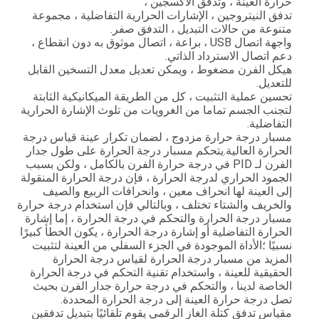
حرارة العينة ، وتدفق الأكسجين ،
تدفق النيتروجين ، الإشارات الحرارية التفاضلية ، مجموعة
متنوعة من حالات التبديل ، التدفق صفر.
واجهة اتصال USB ، براعة ، اتصال موثوق به دون انقطاع ،
دعم اتصال الاسترداد الذاتي.
هيكل الفرن مضغوط ، ويمكن تعديل معدل التسخين القابل
للتعديل.
تحسين عملية التثبيت ، كل من الطريقة الميكانيكية الثابتة
لتجنب الجسم تماما من الغرويات من تلوث الإشارة الحرارية
التفاضلية.
مسبار درجة حرارة مزدوج ، لضمان تكرار عينة قياس درجة
الحرارة العالية.يتحكم مسبار درجة الحرارة على طول جدار
الفرن لـ PID في درجة حرارة الفرن بالكامل ، ولكن بسبب
الجمود الحراري لدرجة الحرارة ، فإن درجة الحرارة المنقولة
إلى العينة لها انحراف معين ، وانحرافات الربيع والصيف
والخريف والشتاء تختلف ، وبالتالي فإن استخدام درجة حرارة
مسبار درجة الحرارة والتحكم في درجة الحرارة ، إما إشارة
الحرارة التفاضلية أو إشارة درجة الحرارة ، يكون الخطأ كبيرًا
نسبيًا ؛الأداة الموجودة في الجزء السفلي من العينة لتثبيت
المزيد من مسبار درجة الحرارة لقياس درجة الحرارة
الحقيقية للعينة ، واستخدام تقنية التحكم في درجة الحرارة
الخاصة لدينا ، والتحكم في درجة حرارة جدار الفرن بحيث
تصل درجة حرارة العينة إلى درجة الحرارة المحددة.
مقياس تدفق كتلة الغاز الرقمي يقوم تلقائيًا بتبديل تدفقين