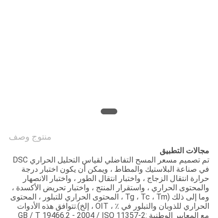
PRIVACY
POLICY
منتوج وصف
مجالات التطبيق
تم تصميم مسعر المسح التفاضلي لقياس التحليل الحراري DSC
في صناعة البلاستيك والمطاط ، ويمكن أن يكون اختبار درجة
حرارة انتقال الزجاج ، واختبار انتقال الطور ، واختبار الانصهار
والمحتوى الحراري ، واستقرار المنتج ، واختبار تحريض الأكسدة ،
وما إلى ذلك (Tg ، Tc ، Tm ، المحتوى الحراري للتبلور ، المحتوى
الحراري للذوبان والتبلور في ٪ ، OIT ، إلخ).تتوافق هذه الأدوات
مع المعايير الوطنية GB / T 19466.2 - 2004 / ISO 11357-2: