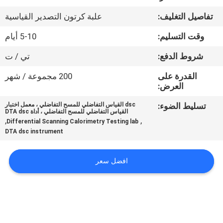
في
تفاصيل التغليف:
علبة كرتون التصدير القياسية
المعمل
وقت التسليم:
5-10 أيام
رقابة
شروط الدفع:
تي / ت
جودة
القدرة على
200 مجموعة / شهر
العرض:
اتصل
تسليط الضوء:
dsc القياس التفاضلي للمسح التفاضلي ، معمل اختبار
القياس التفاضلي للمسح التفاضلي ، أداة DTA dsc
بنا
,
,
Differential Scanning Calorimetry Testing lab
DTA dsc instrument
اطلب
افضل سعر
اقتباس
خريطة
الموقع