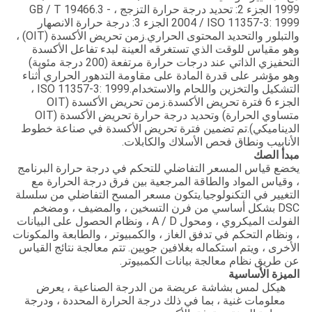
1999 الجزء 2: تحديد درجة حرارة التزجج ، GB / T 19466.3 -
2004 / ISO 11357-3: 1999 الجزء 3: درجة حرارة الانصهار
والتبلور والتحديد المحتوى الحراري.زمن تحريض الأكسدة (OIT) ،
وهو مقياس للوقت الذي تستغرقه العينة لبدء تفاعل الأكسدة
التحفيزي الذاتي عند درجات حرارة مرتفعة (200 درجة مئوية)
وهو مؤشر على قدرة المادة على مقاومة التدهور الحراري أثناء
التشكيل والتخزين واللحام والاستخدام.ISO 11357-3: 1999 ،
الجزء 6 فترة تحريض الأكسدة.زمن تحريض الأكسدة (OIT
متساوي الحرارة) وتحديد درجة حرارة تحريض الأكسدة (OIT
الديناميكي).تم تضمين فترة تحريض الأكسدة في صناعة خطوط
الأنابيب ونطاق فحص الأسلاك والكابلات.
مبدأ الصك
يخضع قياس المسعر التفاضلي للتحكم في درجة حرارة البرنامج
، وقياس المواد والطاقة المرجعية بين فرق درجة الحرارة مع
التغيير في التكنولوجيا.يتكون مسعر المسح التفاضلي من سلسلة
DSC بشكل أساسي من فرن التسخين ، والمضيف ، ومضخم
الفولت الميكروي ، ومحول A / D ، ونظام الحصول على البيانات
، ونظام التحكم في تدفق الغاز ، والكمبيوتر ، والطابعة والمكونات
الأخرى ، ويتم استكماله بغلافين جويين. تتم معالجة نتائج القياس
عن طريق نظام معالجة بيانات الكمبيوتر.
الميزة الأساسية
هيكل لمس بشاشة عريضة من الدرجة الصناعية ، يعرض
معلومات غنية ، بما في ذلك درجة الحرارة المحددة ، ودرجة