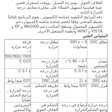
للغلاف الجوي ، وسرعة التبديل ، ووقت استقرار قصير.
عينة قياسية لتسهيل العملاء على معايرة معامل درجة
الحرارة الثابتة.
دقة البرامج التكيفية لشاشة الكمبيوتر ، يقوم البرنامج تلقائيًا
بضبط المنحنى وفقًا لحجم شاشة شاشة الكمبيوتر.دعم
الكمبيوتر المحمول وسطح المكتب.دعم Win2000 و XP و
VISTA و WIN7 وأنظمة التشغيل الأخرى.
المقياس التقني
نطاق DSC
0 ~ ± 500
نطاق درجة
غرفة
ميجاوات
حرارة
درجة حرارة
~
500/800/1500
معدل
0.1 ~ 80 ℃ /
قرار درجة
0.01 ℃
التسخين
دقيقة
الحرارة
دقة درجة
± 0.1 ℃
تكرار درجة
± 0.1 ℃
الحرارة
الحرارة
دقة DSC
± 2٪
قرار DSC
0.01 ميجا واط
قرار DSC
0.01 ميجا واط
طريقة التحكم
ثابت
في درجة
درجة الحرارة ،
الحرارة
برامج التحكم
تلقائيا
درجة حرارة
ارتفاع في درجة
التحكم في
النيتروجين
وضع التحكم
الحرارة
الغلاف الجوي
والأكسجين