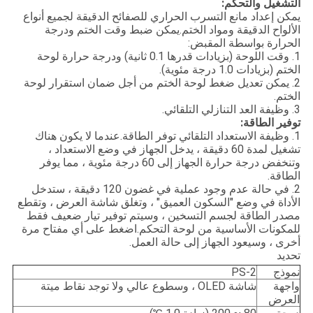
التشغيل والتحكم:
يمكن إعداد مانع التسرب الحراري للصفائح الدقيقة لجميع أنواع
الألواح الدقيقة ومواد الختم.يمكن ضبط وقت الختم ودرجة
الحرارة بواسطة المقبض:
1. وقت اللوحة (بزيادات قدرها 0.1 ثانية) ودرجة حرارة لوحة
الختم (بزيادات 1.0 درجة مئوية).
2. يمكن تعديل ضغط لوحة الختم من أجل ضمان استقرار لوحة
الختم.
3. وظيفة العد التنازلي التلقائي.
توفير الطاقة:
1. وظيفة الاستعداد التلقائي توفر الطاقة.عندما لا يكون هناك
تشغيل لمدة 60 دقيقة ، يدخل الجهاز في وضع الاستعداد ،
وتنخفض درجة حرارة الجهاز إلى 60 درجة مئوية ، مما يوفر
الطاقة.
2. في حالة عدم وجود عملية في غضون 120 دقيقة ، ستدخل
الأداة في وضع "السكون العميق" ، وتغلق شاشة العرض ، وتقطع
مصدر الطاقة لجسم التسخين ، وسيتم توفير تيار ضعيف فقط
للمكونات الأساسية من لوحة التحكم.اضغط على أي مفتاح مرة
أخرى ، وسيعود الجهاز إلى حالة العمل.
تحديد
نموذج
PS-2
واجهة
شاشة OLED ، وسطوع عالي ولا توجد نقاط ميتة
العرض