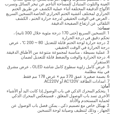
العينة والتلوث المتبادل للمساحة الناجم عن تبخر السائل وتسرب
الألواح الدقيقة المختلفة أثناء عملية الكشف عن طريق الختم
الحراري لمختلف أغشية الختم الحراري الخاصة.التسخين السريع
، العرض في الوقت الحقيقي لدرجة حرارة الختم ، الكشف
التلقائي عن ارتفاع الصفيحة الدقيقة.
سمات:
1. التسخين السريع (حتى 170 درجة مئوية خلال 300 ثانية) ،
تحكم دقيق في درجة الحرارة.
2. درجة حرارة لوحة الختم قابلة للتعديل: 80 ~ 200 ℃ ، عرض
درجة الحرارة في الوقت الحقيقي.
3. عملية بسيطة ، مناسبة لمجموعة متنوعة من الأطباق الدقيقة.
4. درجة الحرارة والوقت والضغط قابلة للتعديل لضمان
الاستقرار.
5. عرض كامل زاوية سطوع كامل شاشة OLED ، عرض مشرق
في بيئة مظلمة.
6. بصمة صغيرة: عمق 370 مم × عرض 178 مم فقط.
7. امدادات الطاقة: AC120V أو AC220V.
أمان:
1. يتحكم المحرك الذكي في باب الوصول.إذا كانت اليد أو الأشياء
الأخرى تسد باب الوصول المغلق ، فسينعكس المحرك الذكي
لحماية المستخدم والأداة.
2. بهيكل خاص مع تصميم ذكي ، يمكن فصل باب الوصول عن
الجهاز ، وذلك لتنظيف وصيانة لوحة التسخين