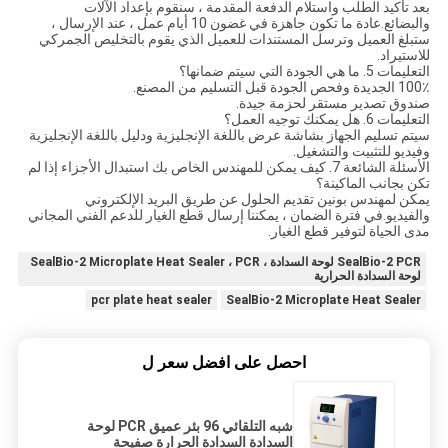
بعد تأكيد الطلب واستلام الدفعة المقدمة ، سنقوم بإعداد الآلات
والبضائع.عادة ما تكون جاهزة في غضون 10 أيام عمل ، عند الإرسال ،
ستبلغ العميل وترسل المستندات للعميل الذي يقوم بالتخليص الجمركي
للاستيراد.
التعليمات 5. ما هي الجودة التي سيتم ضمانها؟
100٪ الجديدة وفحص الجودة قبل التسليم من المصنع.
صندوق تصدير مستقر لحزمة جيدة.
التعليمات 6. هل يمكنك توجيه العمل؟
سيتم تسليم الجهاز بشاشة عرض باللغة الإنجليزية ودليل باللغة الإنجليزية
وفيديو للتثبيت والتشغيل.
الأسئلة الشائعة 7. كيف يمكن للمهندس الخاص بك استبدال الأجزاء إذا لم
تكن بجانب الماكينة؟
يمكن لمهندس بونين تقديم الحلول عن طريق البريد الإلكتروني
والفيديو.في فترة الضمان ، يمكننا إرسال قطع الغيار للدعم الفني المجاني
مدى الحياة لتوفير قطع الغيار.
SealBio-2 PCR لوحة السدادة ، SealBio-2 Microplate Heat Sealer ، PCR
لوحة السدادة الحرارية
pcr plate heat sealer
SealBio-2 Microplate Heat Sealer
احصل على افضل سعر ل
شبه التلقائي 96 بئر عميق PCR لوحة
السدادة السدادة الحرارة صفيحة