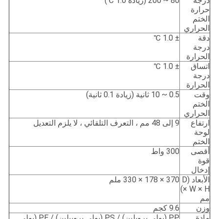
درجة
80 ~ 200 (زيادة 1.0 ℃)
حرارة
الختم
الحراري
دقة
± 1.0 ℃
درجة
الحرارة
اتساق
± 1.0 ℃
درجة
الحرارة
وقت
0.5 ~ 10 ثانية (زيادة 0.1 ثانية)
الختم
الحراري
ارتفاع
9 إلى 48 مم ، التعرف التلقائي ، لا يلزم التعديل
لوحة
الختم
أقصى
300 واط
قوة
إدخال
الأبعاد (D
370 × 178 × 330 ملم
× W × H)
مم
وزن
9.6 كجم
مادة
PP (بولي بروبلين) / PS (بولي بروبيلين) / PE (بولي