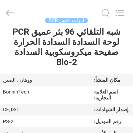
2.2
مللي
،
مشط
ذو
أدوات اختبار PCR
طرف
لطرف
الرفراف
شبه التلقائي 96 بئر عميق PCR
بيت
خالي
من
لوحة السدادة السدادة الحرارة
RNase
،
مشط
منتجات
صفيحة ميكروسكوبية السدادة
معقم
ذو
96
Bio-2
رأس
المزود.
أشرطة
Copyright
©
فيديو
2022
مكان المنشأ:
ووهان ، الصين
-
2025
Wuhan
اسم العلامة
BonninTech
Bonnin
معلومات
Technology
التجارية:
Ltd..
All
عنا
Rights
إصدار الشهادات:
CE, ISO
Reserved.
Developed
by
رقم الموديل:
PS-2
ECER
جولة