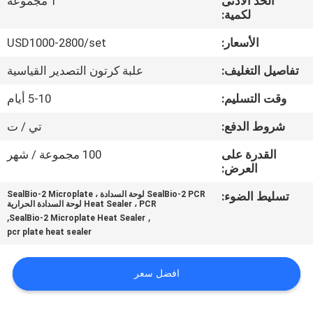
الحد الأدنى
1 مجموعة
في
لكمية:
المعمل
الأسعار:
USD1000-2800/set
تفاصيل التغليف:
علبة كرتون التصدير القياسية
رقابة
جودة
وقت التسليم:
5-10 أيام
شروط الدفع:
تي / ت
اتصل
القدرة على
100 مجموعة / شهر
بنا
العرض:
تسليط الضوء:
SealBio-2 PCR لوحة السدادة ، SealBio-2 Microplate
Heat Sealer ، PCR لوحة السدادة الحرارية
اطلب
,
,
SealBio-2 Microplate Heat Sealer
pcr plate heat sealer
اقتباس
افضل سعر
خريطة
الموقع