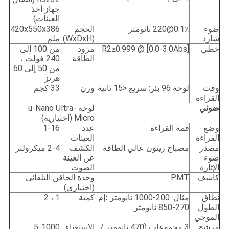
جهاز أخذ
العينات)
ضوء
0.1٪@220 نانومتر
الحجم
420x550x386
شارد
(WxDxH)
ملم
خطي
R2≥0.999 @ [0.0-3.0Abs]
مزود
من 100 إلى
الطاقة
240 فولت ،
من 50 إلى 60
هرتز
وقت
لوحة 96 بئر: سريع <15 ثانية
وزن
33 كجم
القراءة
ضوئي
لوحة u-Nano Ultra-
Micro (اختيارية)
وضع
قمة القراءة
عدد
1-16
القراءة
العينات
مصدر
مصباح زينون عالي الطاقة
الكشف
2-4 ميكرولتر
ضوء
عن العينة
الإثارة
الصوت
كاشف
PMT
وحدة الحاقن التلقائي
(اختياري)
نطاق
مثال: 200-1000 نانومتر ؛إم:
كمية
1 ، 2
الطول
270-850 نانومتر
الموجي
مرشح
3 مجموعات (470 نانومتر /
الاستغناء
5-1000