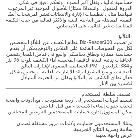
حساسية عالية ، ونقل أكبر للضوء ، وتحكم دقيق في شكل
الذروة المنقول ، وانسدادًا ممتازًا للأطوال الموجية غير المرغوب
فيها.هذا مثالي لتطبيقات الإثارة والانبعاثات.تعتبر المرشحات أيضًا
التقنية المفضلة من الناحية الفنية والأكثر فعالية من حيث التكلفة
للمقايسات غير القائمة على الامتصاص.
· التلألؤ
تم تصميم Bio-Reader300 بنظام الكشف عن التلألؤ المخصص
لكل من الفحوصات القائمة على الفلاش والتوهج.يمكن أن يقدم
حساسية ممتازة ونطاق ديناميكي واسع في قياس اللمعان.تضمن
الحاقنات ثنائية القناة الدقيقة المحسنة أداء الكشف للوحة 96-بئر
و 384-بئراً.يعزز PMT الحساسية القصوى لإشارات التألق
الضعيفة ، ويمنع التشبع الزائد للإشارات العالية ، ويحسن بشكل
فعال نطاق الكشف عن التلألؤ ويقلل من الحديث المتبادل
للإشارة بين الآبار.
· تصنيف سلطة المستخدم
تنقسم أذونات المستخدم إلى أربعة مستويات ، مع أذونات واضحة
لتجنب حدوث إساءة الاستخدام من قبل الباحثين ؛
يمكن للمسؤول إدارة حسابات المستخدمين الفرعيين المختلفين
؛
يمتلك المستخدمون حسابات وكلمات مرور مستقلة لضمان
سلامة وسرية النتائج التجريبية.
عرض واجهة بديهية