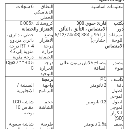
معلومات اساسية
النطاق
6 سجلات
الديناميكي
الخطي
يكتب
قارئ حيوي 300
كروستاك
0.005٪
دور
الامتصاص ، التألق ، التألق
الاهتزاز والحضانة
تنسيقات
بئرا 96 و 384 (6/12/24/48
وضع
خطي ، دائري ،
اللوحة
اختياري)
الاهتزاز
دائري مزدوج
الامتصاص
درجة
RT + 4 درجة
حرارة
مئوية إلى 45
الحضانة
درجة مئوية
مصدر
مصباح فلاش زينون عالي
درجة
±0.5 ° C@37 °
ضوء
الطاقة
الحرارة
C
التوحيد
كاشف
PD
برمجة
دقة
2 نانومتر
واجهة
الصينية /
الطول
البرنامج
الإنجليزية
الموجي
الطول
0.2 نانومتر
حجم
شاشة LCD
الموجي
الشاشة
مقاس 10
التكرار
بوصة
(SD)
نصف
≤2.5 نانومتر
طريقة
شاشة سعوية