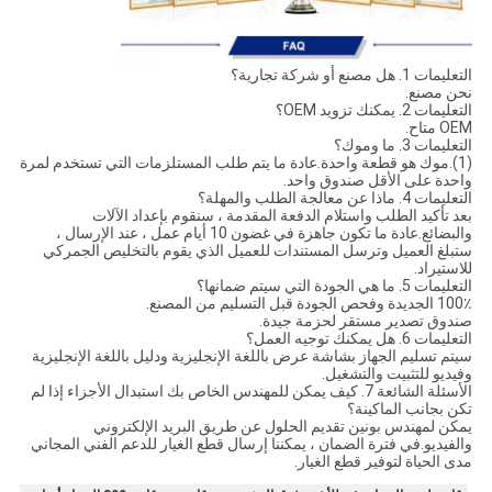
التعليمات 1. هل مصنع أو شركة تجارية؟
نحن مصنع.
التعليمات 2. يمكنك تزويد OEM؟
OEM متاح.
التعليمات 3. ما وموك؟
(1).موك هو قطعة واحدة.عادة ما يتم طلب المستلزمات التي تستخدم لمرة
واحدة على الأقل صندوق واحد.
التعليمات 4. ماذا عن معالجة الطلب والمهلة؟
بعد تأكيد الطلب واستلام الدفعة المقدمة ، سنقوم بإعداد الآلات
والبضائع.عادة ما تكون جاهزة في غضون 10 أيام عمل ، عند الإرسال ،
ستبلغ العميل وترسل المستندات للعميل الذي يقوم بالتخليص الجمركي
للاستيراد.
التعليمات 5. ما هي الجودة التي سيتم ضمانها؟
100٪ الجديدة وفحص الجودة قبل التسليم من المصنع.
صندوق تصدير مستقر لحزمة جيدة.
التعليمات 6. هل يمكنك توجيه العمل؟
سيتم تسليم الجهاز بشاشة عرض باللغة الإنجليزية ودليل باللغة الإنجليزية
وفيديو للتثبيت والتشغيل.
الأسئلة الشائعة 7. كيف يمكن للمهندس الخاص بك استبدال الأجزاء إذا لم
تكن بجانب الماكينة؟
يمكن لمهندس بونين تقديم الحلول عن طريق البريد الإلكتروني
والفيديو.في فترة الضمان ، يمكننا إرسال قطع الغيار للدعم الفني المجاني
مدى الحياة لتوفير قطع الغيار.