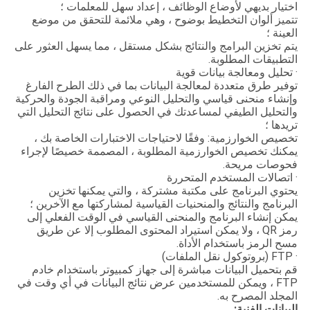
اختيار بديهي لأوضاع الوظائف ، إعداد سهل للمعلمات ؛
تتميز ألوان التخطيط بوضوح ، وهي ملائمة للتحقق من موضع
العينة ؛
يتم تخزين البرامج والنتائج بشكل مستقل ، مما يسهل العثور على
التطبيقات المطلوبة.
· تحليل ومعالجة بيانات قوية
توفير طرق متعددة لمعالجة البيانات بما في ذلك الطرح الفارغ
وإنشاء منحنى قياسي والتحليل النوعي ومراقبة الجودة والحركية
والتحليل الطيفي لمساعدتك في الحصول على نتائج التحليل التي
تريدها ؛
تخصيص الخوارزمية: وفقًا لاحتياجات الاختبارات الخاصة بك ،
يمكنك تخصيص الخوارزمية المطلوبة ، المصممة خصيصًا لإجراء
فحوصات مريحة.
· اتصالات المستخدم المتحررة
يحتوي البرنامج على مكتبة مشتركة ، والتي يمكنها تخزين
البرنامج والنتائج والمنحنيات القياسية لمشاركتها مع الآخرين ؛
يمكن إنشاء البرنامج والمنحنى القياسي في الوقت الفعلي إلى
رمز QR ، ولا يمكن استيراد المحتوى المطلوب إلا عن طريق
مسح الرمز باستخدام الأداة.
· FTP (بروتوكول نقل الملفات)
قم بتحميل البيانات مباشرة إلى جهاز كمبيوتر باستخدام خادم
FTP ، ويمكن للمستخدمين عرض نتائج البيانات في أي وقت في
المجلد المصرح به.
البيانات الفنية: