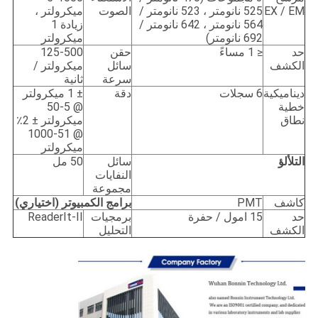
EX / EM
525 نانومتر ، 523 نانومتر /
الصوت
ميكرولتر ،
564 نانومتر ، 642 نانومتر /
زيادة 1
692 نانومتر)
ميكرولتر
حد
≤ 1 مساءً
حقن
125-500
الكشف
سائل
ميكرولتر /
سرعة
ثانية
ديناميكية
6 سجلات
دقة
± 1 ميكرولتر
خطية
@ 5-50
نطاق
ميكرولتر ± 2٪
@ 51-1000
ميكرولتر
التلألؤ
سائل
50 مل
النفايات
مجموعة
كاشف
PMT
برامج الكمبيوتر (اختياري)
حد
15 امول / حفرة
برمجيات
ReaderIt-II
الكشف
التحليل