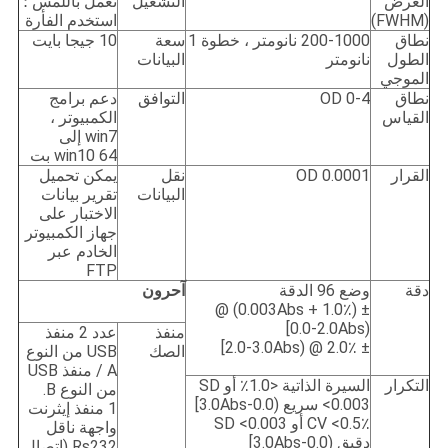
العرض
التشغيل
تعمل باللمس ؛
(FWHM)
استخدم الفأرة
نطاق
200-1000 نانومتر ، خطوة 1
سعة
10 جيجا بايت
الطول
نانومتر
البيانات
الموجي
نطاق
0-4 OD
التوافق
دعم برامج
القياس
الكمبيوتر ،
win7 إلى
win10 64 بت
القرار
0.0001 OD
نقل
يمكن تحميل
البيانات
تقرير بيانات
الاختبار على
جهاز الكمبيوتر
الخادم عبر
FTP
دقة
وضع 96 الدقة
آحرون
± (1.0٪ + 0.003Abs) @
(0.0-2.0Abs]
منفذ
عدد 2 منفذ
± 2.0٪ @ (2.0-3.0Abs]
الصك
USB من النوع
A / منفذ USB
التكرار
السيرة الذاتية <1.0٪ أو SD
من النوع B.
<0.003 سريع (0.0-3.0Abs]
1 منفذ إيثرنت
CV <0.5٪ أو SD <0.003
واجهة ناقل
دقيق (0.0-3.0Abs]
Rs232 (اتصال