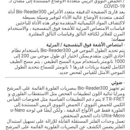
/ الحمض النووي الريبي متعددة الأوضاع المستندة إلى مضان لـ
COVID-19.
يعد قارئ الصفيحة الدقيقة متعدد الأغراض Bio-Reader300 أداة
كشف متعددة الأوضاع عالية الأداء لتوفير وسيلة بسيطة
لاكتشاف المواد الكيميائية المتقدمة.توفر هذه الأداة للباحثين
قياسات الامتصاص المرئية للأشعة فوق البنفسجية ، والاستخدام
المرن للفلاتر لكثافة التألق وقياسات التألق المفلترة.
سمات:
· امتصاص الأشعة فوق البنفسجية / المرئية
يتم تحديد الطول الموجي في Bio-Reader300 باستخدام نظام
أحادي اللون متقدم.يمكن اختيار أي طول موجي بين 200 إلى
1000 نانومتر.باستخدام ميزة المسح الطيفي ، يتم مسح الطيف
الكامل للعينة بزيادات قدرها 1 نانومتر للسماح بتحديد الطول
الموجي الأمثل للقياس لفحص جديد.
· ضوئي
تم تجهيز Bio-Reader300 ببصريات الفلورة القائمة على المرشح
ومرايا ثنائية اللون لتطبيقات الفحص مثل الاستقطاب الفلوري و
TR-FRET.لا يتم دعم التطبيقات القياسية مثل فحوصات القياس
الكمي للحمض النووي / الحمض النووي الريبي المستندة إلى
الفلورة فقط في الألواح الدقيقة ، ولكن أيضًا في لوحة u-Nano
Ultra-Micro ذات الحجم المنخفض.
تعمل وحدات الفلتر المستقلة القابلة للإزالة على تسهيل استبدال
الفلتر.يضمن الكشف عن البصريات الفلورية القائمة على المرشح