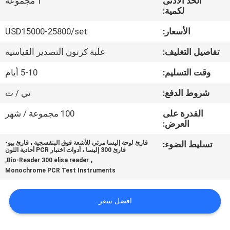
الحد الأدنى
1 مجموعة
في
لكمية:
المعمل
الأسعار:
USD15000-25800/set
تفاصيل التغليف:
علبة كرتون التصدير القياسية
رقابة
جودة
وقت التسليم:
5-10 أيام
شروط الدفع:
تي / ت
اتصل
القدرة على
100 مجموعة / شهر
بنا
العرض:
تسليط الضوء:
قارئ لوحة إليسا مرئي للأشعة فوق البنفسجية ، قارئ بيو-
قارئ 300 إليسا ، أدوات اختبار PCR أحادية اللون
اطلب
,
,
Bio-Reader 300 elisa reader
Monochrome PCR Test Instruments
اقتباس
افضل سعر
خريطة
الموقع