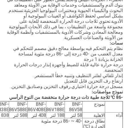
بنوك الدم والمستشفيات وخدمات الوقاية من الأوبئة ومعاهد
البحوث والكيمياء الحيوية ومختبرات البيولوجيا الجزيئية.تستخدم
بشكل أساسي لحفظ الكواشف أو العينات البيولوجية أو
الأدوية.تحتوي ثلاجات درجة الحرارة المنخفضة للغاية على
مجموعة واسعة من التطبيقات ، بما في ذلك الأبحاث البيولوجية
ومعالجة المعادن وشركات الأدوية بالمستشفيات وأنظمة الوقاية
من الأوبئة والصناعات العسكرية.
سمات:
نظام يتم التحكم فيه بواسطة معالج دقيق مصمم للتحكم في
معدل الغضب من -40 درجة إلى -86 درجة مئوية لمساحة
الخزانة بزيادة 1 درجة
درجة حرارة عالية قابلة للضبط وأجهزة إنذار درجات الحرارة
المنخفضة.
إنذار تلقائي لفلتر التنظيف وتنبيه خطأ المستشعر.
ارتفاع رف التخزين قابل للتعديل
مسجل درجة حرارة اختياري.رفوف التخزين وصناديق التخزين.
نموذج مواصفات:
-86 ℃ ثلاجة طبية ذات درجة حرارة منخفضة من النوع الرأسي
نموذج
BNF-
BNF-
BNF-
BNF-
BNF-
838E
86V588E
86V408E
86V188E
86V58
أداء
الاهلية
58 لتر
188 لتر
408 لتر
588 لتر
838 لتر
نطاق درجة
-40 ~ -86 درجة مئوية
الحرارة (℃)