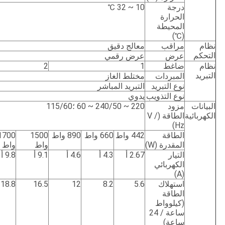
درجة
10 ~ 32 ℃
الحرارة
المحيطة
(℃)
نظام
مراقب
معالج دقيق
التحكم
عرض
عرض رقمي
نظام
ضاغط
1
2
التبريد
المبردات
مختلط الغاز
نوع التبريد
التبريد المباشر
نوع التذويب
يدوي
البيانات
مزود
220 ~ 240/50 ~ 60 ؛115/60
الكهربائية
الطاقة (V /
Hz)
الطاقة
442 واط
660 واط
890 واط
1500
1700
المقدرة (W)
واط
واط
التيار
2.67 أ
4.3 أ
4.6 أ
9.1 أ
9.8 أ
الكهربائي
(A)
استهلاك
5.6
8.2
12
16.5
18.8
الطاقة
(كيلوواط
ساعة / 24
ساعة)