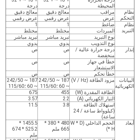
المحيطة
درجة
درجة
نظام
مراقب
معالج دقيق
معالج دقيق
التحكم
عرض
عرض رقمي
عرض رقمي
نظام
ضاغط
1
1
التبريد
المبردات
مختلط
مختلط
نوع التبريد
تبريد مباشر
تبريد مباشر
نوع التذويب
يدوي
يدوي
إنذار
درجة حرارة عالية /
ص
ص
منخفضة
خطأ في جهاز
ص
ص
الاستشعار
خطأ تحكم
ص
ص
البيانات
مزود الطاقة (V / Hz)
187 ~ 242/50
187 ~ 242/50
الكهربائية
~ 60 ؛115/60
~ 60 ؛115/60
الطاقة المقدرة (W)
455
675
التيار الكهربائي (A)
2.2
3.57
استهلاك الطاقة
3.8
11.5
(كيلوواط ساعة / 24
ساعة)
أبعاد
الحجم الداخلي (W * D
480 * 380 *
1455.5 *
* H)
665 ملم
525.2 * 674
ملم