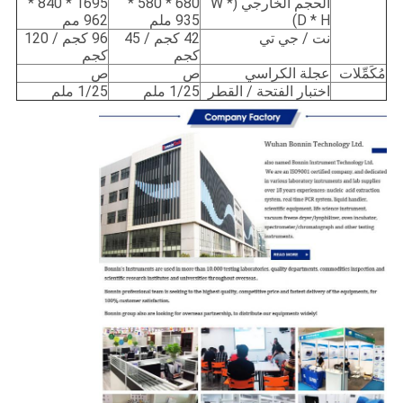
الحجم الخارجي (W *
680 * 580 *
1695 * 840 *
D * H)
935 ملم
962 مم
نت / جي تي
42 كجم / 45
96 كجم / 120
كجم
كجم
مُكَمِّلات
عجلة الكراسي
ص
ص
اختبار الفتحة / القطر
1/25 ملم
1/25 ملم