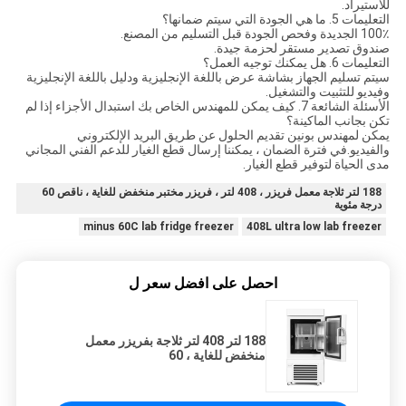
للاستيراد.
التعليمات 5. ما هي الجودة التي سيتم ضمانها؟
100٪ الجديدة وفحص الجودة قبل التسليم من المصنع.
صندوق تصدير مستقر لحزمة جيدة.
التعليمات 6. هل يمكنك توجيه العمل؟
سيتم تسليم الجهاز بشاشة عرض باللغة الإنجليزية ودليل باللغة الإنجليزية
وفيديو للتثبيت والتشغيل.
الأسئلة الشائعة 7. كيف يمكن للمهندس الخاص بك استبدال الأجزاء إذا لم
تكن بجانب الماكينة؟
يمكن لمهندس بونين تقديم الحلول عن طريق البريد الإلكتروني
والفيديو.في فترة الضمان ، يمكننا إرسال قطع الغيار للدعم الفني المجاني
مدى الحياة لتوفير قطع الغيار.
188 لتر ثلاجة معمل فريزر ، 408 لتر ، فريزر مختبر منخفض للغاية ، ناقص 60
درجة مئوية
minus 60C lab fridge freezer
408L ultra low lab freezer
احصل على افضل سعر ل
188 لتر 408 لتر ثلاجة بفريزر معمل
منخفض للغاية ، 60