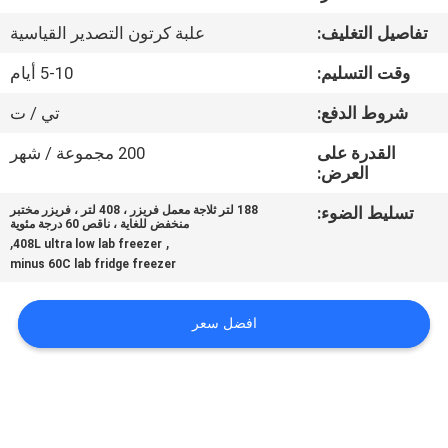
في
تفاصيل التغليف:
علبة كرتون التصدير القياسية
المعمل
وقت التسليم:
5-10 أيام
رقابة
شروط الدفع:
تي / ت
جودة
القدرة على
200 مجموعة / شهر
العرض:
اتصل
تسليط الضوء:
188 لتر ثلاجة معمل فريزر ، 408 لتر ، فريزر مختبر
منخفض للغاية ، ناقص 60 درجة مئوية
بنا
,
,
408L ultra low lab freezer
minus 60C lab fridge freezer
اطلب
افضل سعر
اقتباس
خريطة
الموقع