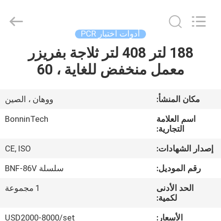
2.2
مللي
،
مشط
ذو
أدوات اختبار PCR
طرف
لطرف
الرفراف
188 لتر 408 لتر ثلاجة بفريزر
بيت
خالي
من
معمل منخفض للغاية ، 60
RNase
،
مشط
منتجات
معقم
ذو
96
مكان المنشأ:
ووهان ، الصين
رأس
المزود.
أشرطة
Copyright
اسم العلامة
BonninTech
©
فيديو
التجارية:
2022
-
2025
إصدار الشهادات:
CE, ISO
Wuhan
Bonnin
معلومات
Technology
رقم الموديل:
سلسلة BNF-86V
Ltd..
All
عنا
Rights
Reserved.
الحد الأدنى
1 مجموعة
Developed
لكمية:
by
ECER
جولة
الأسعار:
USD2000-8000/set