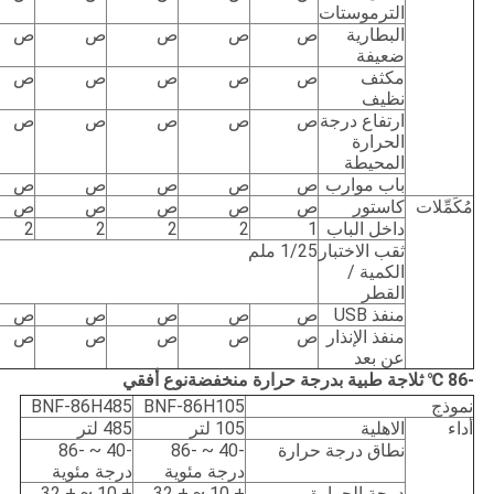
الترموستات
البطارية
ص
ص
ص
ص
ص
ضعيفة
مكثف
ص
ص
ص
ص
ص
نظيف
ارتفاع درجة
ص
ص
ص
ص
ص
الحرارة
المحيطة
باب موارب
ص
ص
ص
ص
ص
مُكَمِّلات
كاستور
ص
ص
ص
ص
ص
داخل الباب
1
2
2
2
2
ثقب الاختبار
1/25 ملم
الكمية /
القطر
منفذ USB
ص
ص
ص
ص
ص
منفذ الإنذار
ص
ص
ص
ص
ص
عن بعد
-86 ℃ ثلاجة طبية بدرجة حرارة منخفضة
نوع أفقي
نموذج
BNF-86H105
BNF-86H485
أداء
الاهلية
105 لتر
485 لتر
نطاق درجة حرارة
-40 ~ -86
-40 ~ -86
درجة مئوية
درجة مئوية
درجة الحرارة
+ 10 ~ + 32
+ 10 ~ + 32