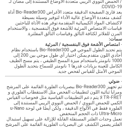
/ الحمض النووي الريبي متعددة الأوضاع المستندة إلى مضان لـ
COVID-19.
يعد قارئ الصفيحة الدقيقة متعدد الأغراض Bio-Reader300 أداة
كشف متعددة الأوضاع عالية الأداء لتوفير وسيلة بسيطة
لاكتشاف المواد الكيميائية المتقدمة.توفر هذه الأداة للباحثين
قياسات الامتصاص المرئية للأشعة فوق البنفسجية ، والاستخدام
المرن للفلاتر لكثافة التألق وقياسات التألق المفلترة.
سمات:
· امتصاص الأشعة فوق البنفسجية / المرئية
يتم تحديد الطول الموجي في Bio-Reader300 باستخدام نظام
أحادي اللون متقدم.يمكن اختيار أي طول موجي بين 200 إلى
1000 نانومتر.باستخدام ميزة المسح الطيفي ، يتم مسح الطيف
الكامل للعينة بزيادات قدرها 1 نانومتر للسماح بتحديد الطول
الموجي الأمثل للقياس لفحص جديد.
· ضوئي
تم تجهيز Bio-Reader300 ببصريات الفلورة القائمة على المرشح
ومرايا ثنائية اللون لتطبيقات الفحص مثل الاستقطاب الفلوري و
TR-FRET.لا يتم دعم التطبيقات القياسية مثل فحوصات القياس
الكمي للحمض النووي / الحمض النووي الريبي المستندة إلى
الفلورة فقط في الألواح الدقيقة ، ولكن أيضًا في لوحة u-Nano
Ultra-Micro ذات الحجم المنخفض.
تعمل وحدات الفلتر المستقلة القابلة للإزالة على تسهيل استبدال
الفلتر.يضمن الكشف عن البصريات الفلورية القائمة على المرشح