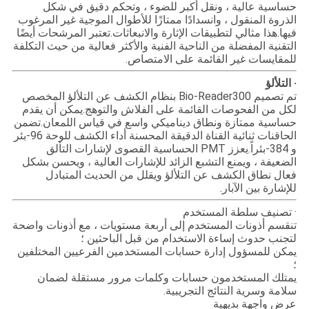
حساسية عالية ، ونقل أكبر للضوء ، وتحكم دقيق في شكل
الذروة المنقول ، وانسدادًا ممتازًا للأطوال الموجية غير المرغوب
فيها.هذا مثالي لتطبيقات الإثارة والانبعاثات.تعتبر المرشحات أيضًا
التقنية المفضلة من الناحية الفنية والأكثر فعالية من حيث التكلفة
للمقايسات غير القائمة على الامتصاص.
· التلألؤ
تم تصميم Bio-Reader300 بنظام الكشف عن التلألؤ المخصص
لكل من الفحوصات القائمة على الفلاش والتوهج.يمكن أن يقدم
حساسية ممتازة ونطاق ديناميكي واسع في قياس اللمعان.تضمن
الحاقنات ثنائية القناة الدقيقة المحسنة أداء الكشف للوحة 96-بئر
و 384-بئراً.يعزز PMT الحساسية القصوى لإشارات التألق
الضعيفة ، ويمنع التشبع الزائد للإشارات العالية ، ويحسن بشكل
فعال نطاق الكشف عن التلألؤ ويقلل من الحديث المتبادل
للإشارة بين الآبار.
· تصنيف سلطة المستخدم
تنقسم أذونات المستخدم إلى أربعة مستويات ، مع أذونات واضحة
لتجنب حدوث إساءة الاستخدام من قبل الباحثين ؛
يمكن للمسؤول إدارة حسابات المستخدمين الفرعيين المختلفين
؛
يمتلك المستخدمون حسابات وكلمات مرور مستقلة لضمان
سلامة وسرية النتائج التجريبية.
عرض واجهة بديهية