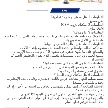
التعليمات 1. هل مصنع أو شركة تجارية؟
نحن مصنع.
التعليمات 2. يمكنك تزويد OEM؟
OEM متاح.
التعليمات 3. ما وموك؟
(1).موك هو قطعة واحدة.عادة ما يتم طلب المستلزمات التي تستخدم لمرة
واحدة على الأقل صندوق واحد.
التعليمات 4. ماذا عن معالجة الطلب والمهلة؟
بعد تأكيد الطلب واستلام الدفعة المقدمة ، سنقوم بإعداد الآلات
والبضائع.عادة ما تكون جاهزة في غضون 10 أيام عمل ، عند الإرسال ،
ستبلغ العميل وترسل المستندات للعميل الذي يقوم بالتخليص الجمركي
للاستيراد.
التعليمات 5. ما هي الجودة التي سيتم ضمانها؟
100٪ الجديدة وفحص الجودة قبل التسليم من المصنع.
صندوق تصدير مستقر لحزمة جيدة.
التعليمات 6. هل يمكنك توجيه العمل؟
سيتم تسليم الجهاز بشاشة عرض باللغة الإنجليزية ودليل باللغة الإنجليزية
وفيديو للتثبيت والتشغيل.
الأسئلة الشائعة 7. كيف يمكن للمهندس الخاص بك استبدال الأجزاء إذا لم
تكن بجانب الماكينة؟
يمكن لمهندس بونين تقديم الحلول عن طريق البريد الإلكتروني
والفيديو.في فترة الضمان ، يمكننا إرسال قطع الغيار للدعم الفني المجاني
مدى الحياة لتوفير قطع الغيار.