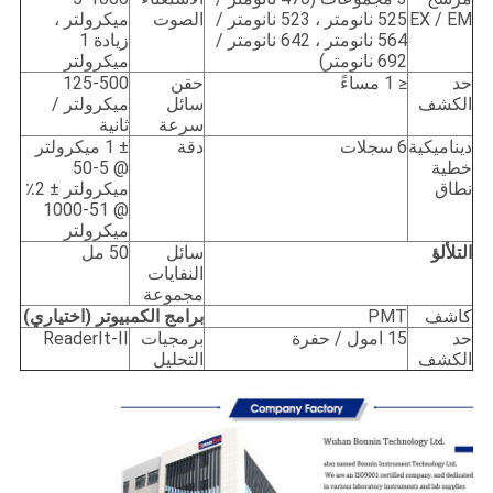
EX / EM
525 نانومتر ، 523 نانومتر /
الصوت
ميكرولتر ،
564 نانومتر ، 642 نانومتر /
زيادة 1
692 نانومتر)
ميكرولتر
حد
≤ 1 مساءً
حقن
125-500
الكشف
سائل
ميكرولتر /
سرعة
ثانية
ديناميكية
6 سجلات
دقة
± 1 ميكرولتر
خطية
@ 5-50
نطاق
ميكرولتر ± 2٪
@ 51-1000
ميكرولتر
التلألؤ
سائل
50 مل
النفايات
مجموعة
كاشف
PMT
برامج الكمبيوتر (اختياري)
حد
15 امول / حفرة
برمجيات
ReaderIt-II
الكشف
التحليل