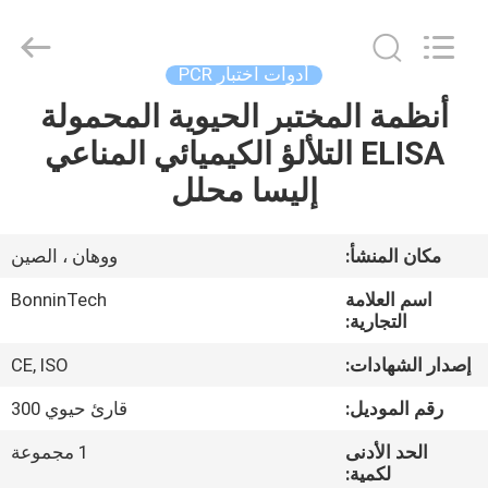
2.2
مللي
،
مشط
ذو
أدوات اختبار PCR
طرف
لطرف
الرفراف
أنظمة المختبر الحيوية المحمولة
بيت
خالي
من
ELISA التلألؤ الكيميائي المناعي
RNase
،
مشط
منتجات
إليسا محلل
معقم
ذو
96
رأس
المزود.
أشرطة
مكان المنشأ:
ووهان ، الصين
Copyright
©
فيديو
2022
اسم العلامة
BonninTech
-
2025
التجارية:
Wuhan
Bonnin
معلومات
Technology
إصدار الشهادات:
CE, ISO
Ltd..
All
عنا
Rights
رقم الموديل:
قارئ حيوي 300
Reserved.
Developed
by
الحد الأدنى
1 مجموعة
ECER
جولة
لكمية: