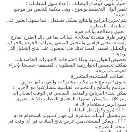
اختيار بديهي لأوضاع الوظائف ، إعداد سهل للمعلمات ؛
تتميز ألوان التخطيط بوضوح ، وهي ملائمة للتحقق من موضع
العينة ؛
يتم تخزين البرامج والنتائج بشكل مستقل ، مما يسهل العثور على
التطبيقات المطلوبة.
· تحليل ومعالجة بيانات قوية
توفير طرق متعددة لمعالجة البيانات بما في ذلك الطرح الفارغ
وإنشاء منحنى قياسي والتحليل النوعي ومراقبة الجودة والحركية
والتحليل الطيفي لمساعدتك في الحصول على نتائج التحليل التي
تريدها ؛
تخصيص الخوارزمية: وفقًا لاحتياجات الاختبارات الخاصة بك ،
يمكنك تخصيص الخوارزمية المطلوبة ، المصممة خصيصًا لإجراء
فحوصات مريحة.
· اتصالات المستخدم المتحررة
يحتوي البرنامج على مكتبة مشتركة ، والتي يمكنها تخزين
البرنامج والنتائج والمنحنيات القياسية لمشاركتها مع الآخرين ؛
يمكن إنشاء البرنامج والمنحنى القياسي في الوقت الفعلي إلى
رمز QR ، ولا يمكن استيراد المحتوى المطلوب إلا عن طريق
مسح الرمز باستخدام الأداة.
· FTP (بروتوكول نقل الملفات)
قم بتحميل البيانات مباشرة إلى جهاز كمبيوتر باستخدام خادم
FTP ، ويمكن للمستخدمين عرض نتائج البيانات في أي وقت في
المجلد المصرح به.