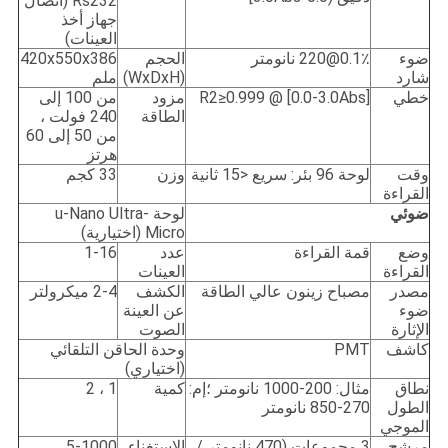
Rs232 (اتصال
جهاز أخذ
العينات)
ضوء
0.1٪@220 نانومتر
الحجم
420x550x386
شارد
(WxDxH)
ملم
خطي
R2≥0.999 @ [0.0-3.0Abs]
مزود
من 100 إلى
الطاقة
240 فولت ،
من 50 إلى 60
هرتز
وقت
لوحة 96 بئر: سريع <15 ثانية
وزن
33 كجم
القراءة
ضوئي
لوحة u-Nano Ultra-
Micro (اختيارية)
وضع
قمة القراءة
عدد
1-16
القراءة
العينات
مصدر
مصباح زينون عالي الطاقة
الكشف
2-4 ميكرولتر
ضوء
عن العينة
الإثارة
الصوت
كاشف
PMT
وحدة الحاقن التلقائي
(اختياري)
نطاق
مثال: 200-1000 نانومتر ؛إم:
كمية
1 ، 2
الطول
270-850 نانومتر
الموجي
مرشح
3 مجموعات (470 نانومتر /
الاستغناء
5-1000