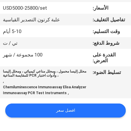
في
الأسعار:
USD5000-25800/set
المعمل
تفاصيل التغليف:
علبة كرتون التصدير القياسية
رقابة
وقت التسليم:
5-10 أيام
جودة
شروط الدفع:
تي / ت
القدرة على
100 مجموعة / شهر
اتصل
العرض:
بنا
تسليط الضوء:
محلل إليسا محمول ، ومحلل مناعي كيميائي ، ومحلل إليسا
، وأدوات اختبار PCR للمقايسة المناعية
,
Chemiluminescence Immunoassay Elisa Analyzer
اطلب
,
Immunoassay PCR Test Instruments
اقتباس
افضل سعر
خريطة
الموقع