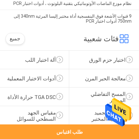
نظام موزع الماصات الأوتوماتيكي بتقنية البلوتوث ، أدوات اختبار PCR
9 قنوات الأشعة فوق البنفسجية أداة مختبر إليسا المرئية 340nm إلى
750nm أدوات اختبار PCR
فئات شعبية
جميع
اختبار حزم الورق
آلة اختبار اللب
معالجة الحبر المرن
أدوات الاختبار المعملية
المسح التفاضلي 
TGA DSC حرارة الأداة
المسعر
مجفف التجميد 
مقياس الجهد 
الفراغية المختبر
السطحي للسوائل
طلب اقتباس