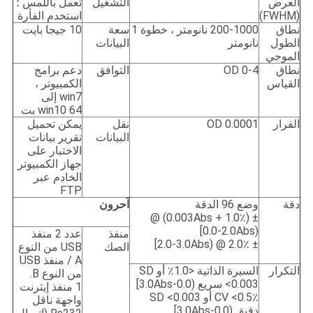
العرض
التشغيل
تعمل باللمس ؛
(FWHM)
استخدم الفأرة
نطاق
200-1000 نانومتر ، خطوة 1
سعة
10 جيجا بايت
الطول
نانومتر
البيانات
الموجي
نطاق
0-4 OD
التوافق
دعم برامج
القياس
الكمبيوتر ،
win7 إلى
win10 64 بت
القرار
0.0001 OD
نقل
يمكن تحميل
البيانات
تقرير بيانات
الاختبار على
جهاز الكمبيوتر
الخادم عبر
FTP
دقة
وضع 96 الدقة
آحرون
± (1.0٪ + 0.003Abs) @
(0.0-2.0Abs]
منفذ
عدد 2 منفذ
± 2.0٪ @ (2.0-3.0Abs]
الصك
USB من النوع
A / منفذ USB
التكرار
السيرة الذاتية <1.0٪ أو SD
من النوع B.
<0.003 سريع (0.0-3.0Abs]
1 منفذ إيثرنت
CV <0.5٪ أو SD <0.003
واجهة ناقل
دقيق (0.0-3.0Abs]