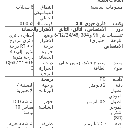
البيانات الفنية:
معلومات اساسية
النطاق
6 سجلات
الديناميكي
الخطي
يكتب
قارئ حيوي 300
كروستاك
0.005٪
دور
الامتصاص ، التألق ، التألق
الاهتزاز والحضانة
تنسيقات
بئرا 96 و 384 (6/12/24/48
وضع
خطي ، دائري ،
اللوحة
اختياري)
الاهتزاز
دائري مزدوج
الامتصاص
درجة
RT + 4 درجة
حرارة
مئوية إلى 45
الحضانة
درجة مئوية
مصدر
مصباح فلاش زينون عالي
درجة
±0.5 ° C@37 °
ضوء
الطاقة
الحرارة
C
التوحيد
كاشف
PD
برمجة
دقة
2 نانومتر
واجهة
الصينية /
الطول
البرنامج
الإنجليزية
الموجي
الطول
0.2 نانومتر
حجم
شاشة LCD
الموجي
الشاشة
مقاس 10
التكرار
بوصة
(SD)
نصف
≤2.5 نانومتر
طريقة
شاشة سعوية