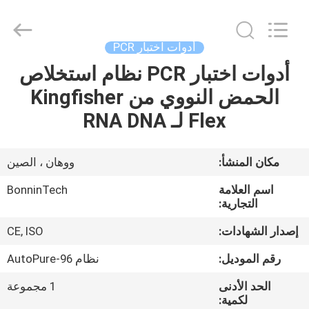
2.2
مللي
،
مشط
ذو
أدوات اختبار PCR
طرف
لطرف
الرفراف
أدوات اختبار PCR نظام استخلاص
بيت
خالي
من
الحمض النووي من Kingfisher
RNase
،
مشط
منتجات
Flex لـ RNA DNA
معقم
ذو
96
رأس
المزود.
أشرطة
مكان المنشأ:
ووهان ، الصين
Copyright
©
فيديو
2022
اسم العلامة
BonninTech
-
2025
التجارية:
Wuhan
Bonnin
معلومات
Technology
إصدار الشهادات:
CE, ISO
Ltd..
All
عنا
Rights
رقم الموديل:
نظام AutoPure-96
Reserved.
Developed
by
الحد الأدنى
1 مجموعة
ECER
جولة
لكمية: