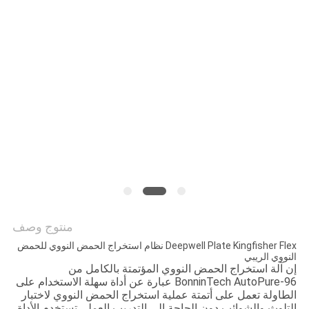
PRIVACY
POLICY
منتوج وصف
Deepwell Plate Kingfisher Flex نظام استخراج الحمض النووي للحمض
النووي الريبي
إن آلة استخراج الحمض النووي المؤتمتة بالكامل من
BonninTech AutoPure-96 عبارة عن أداة سهلة الاستخدام على
الطاولة تعمل على أتمتة عملية استخراج الحمض النووي لاختبار
التلوث والشوائب دون الحاجة إلى التدريب العملي.تستخدم الأداة