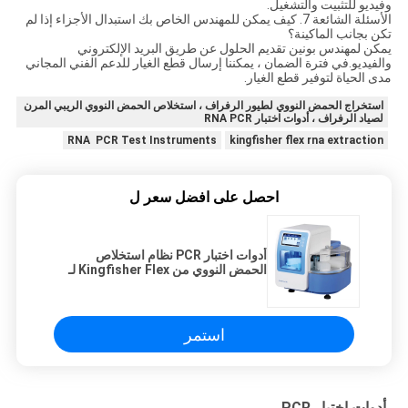
وفيديو للتثبيت والتشغيل.
الأسئلة الشائعة 7. كيف يمكن للمهندس الخاص بك استبدال الأجزاء إذا لم
تكن بجانب الماكينة؟
يمكن لمهندس بونين تقديم الحلول عن طريق البريد الإلكتروني
والفيديو.في فترة الضمان ، يمكننا إرسال قطع الغيار للدعم الفني المجاني
مدى الحياة لتوفير قطع الغيار.
استخراج الحمض النووي لطيور الرفراف ، استخلاص الحمض النووي الريبي المرن
لصياد الرفراف ، أدوات اختبار RNA PCR
RNA PCR Test Instruments
kingfisher flex rna extraction
احصل على افضل سعر ل
أدوات اختبار PCR نظام استخلاص
الحمض النووي من Kingfisher Flex لـ
RNA DNA
استمر
أدوات اختبار PCR