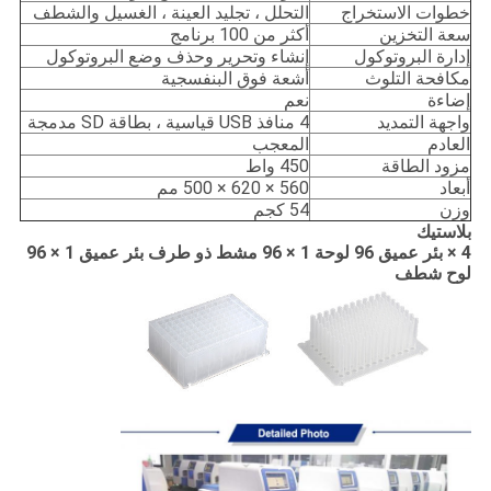
خطوات الاستخراج
التحلل ، تجليد العينة ، الغسيل والشطف
سعة التخزين
أكثر من 100 برنامج
إدارة البروتوكول
إنشاء وتحرير وحذف وضع البروتوكول
مكافحة التلوث
أشعة فوق البنفسجية
إضاءة
نعم
واجهة التمديد
4 منافذ USB قياسية ، بطاقة SD مدمجة
العادم
المعجب
مزود الطاقة
450 واط
أبعاد
560 × 620 × 500 مم
وزن
54 كجم
بلاستيك
4 × بئر عميق 96 لوحة 1 × 96 مشط ذو طرف بئر عميق 1 × 96
لوح شطف