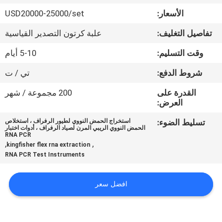
في
الأسعار:
USD20000-25000/set
المعمل
تفاصيل التغليف:
علبة كرتون التصدير القياسية
رقابة
وقت التسليم:
5-10 أيام
جودة
شروط الدفع:
تي / ت
القدرة على
200 مجموعة / شهر
اتصل
العرض:
بنا
تسليط الضوء:
استخراج الحمض النووي لطيور الرفراف ، استخلاص
الحمض النووي الريبي المرن لصياد الرفراف ، أدوات اختبار
RNA PCR
,
,
kingfisher flex rna extraction
اطلب
RNA PCR Test Instruments
اقتباس
افضل سعر
خريطة
الموقع