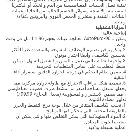
تقنية فصل الحبيبات المغناطيسية من الدم والخلايا أو البكتيريا
المستنبتة والأنسجة وسوائل الجسم الخالية من الخلايا وعينات
النباتات ، لتنقية واستخراج الحمض النووي والبروتين بكفاءة
وثبات.
المزايا التشغيلية
إنتاجية عالية
يمكن لـ AutoPure-96 معالجة عينات بحجم 96 × 1 مل في وقت
واحد
2. يمكن توفير تصميم الوظائف المفتوحة والمتعددة طرقًا أكثر
لتحسين الكاشف ، وأيضًا اختيار موثوق
3. واجهة الشاشة التي تعمل باللمس والتشغيل السهل ، يمكن
ضبط المعلمات على أساس المتطلبات التجريبية
4. يضمن نظام التحكم في درجة الحرارة الدقيق استقرار أداء
التنقية
5. تصميم هيكل براءات الاختراع مع طاولة دوارة مركزية مما
يجعلها تشغل مساحة أصغر من مشط طرف قضيب مغناطيسي
، مما يضمن الاستقرار والمسؤولية (معدل النجاح> 99.99٪)
تدابير مضادة للتلوث
1. تجنب الكاشف المتناثر من خلال لوحة درع التنقيط والخرز
بالطريقة المجففة التي يتحكم فيها البرنامج
2. المواد الاستهلاكية التي يمكن التخلص منها والتي يمكن أن
تتجنب التلوث المتبادل
عملية بسيطة وذكية