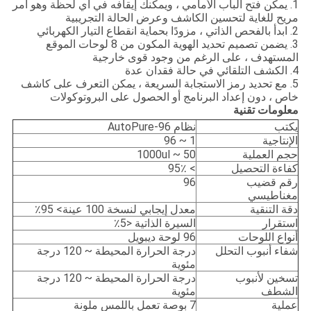
1. يمكن فتح الباب الأمامي ، ويمكنك إيقافه في أي لحظة وهو أمر
مريح للغاية لتحسين الكاشف وعرض الحالة التجريبية
2. ابدأ بالفحص الذاتي ، مزودًا بحماية انقطاع التيار الكهربائي
3. يضمن تصميم تحديد الهوية المكون من 8 لوحات الموقع
المستهدف ، على الرغم من وجود قوى خارجية
4. الكشف التلقائي في حالة فقدان عدة
5. مع تحديد رمز الاستجابة السريعة ، يمكن التعرف على كاشف
خاص ، دون إعداد البرنامج أو الحصول على البروتوكولات
معلومات تقنية
يكتب
نظام AutoPure-96
الإنتاجية
1 ~ 96
حجم العملية
50 ~ 1000ul
كفاءة التحصيل
> 95٪
رقم قضيب
96
مغناطيسي
دقة التنقية
معدل إيجابي لنسخة 100 عينة> 95٪
استقرار
السيرة الذاتية <5٪
أنواع اللوحات
96 لوحة ديبويل
شفاء أنبوب التحلل
درجة الحرارة المحيطة ~ 120 درجة
مئوية
تسخين لأنبوب
درجة الحرارة المحيطة ~ 120 درجة
الشطف
مئوية
عملية
7 بوصة تعمل باللمس ملونة