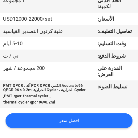
الحد الأدنى
1 مجموعة
في
لكمية:
المعمل
الأسعار:
USD12000-22000/set
تفاصيل التغليف:
علبة كرتون التصدير القياسية
رقابة
جودة
وقت التسليم:
5-10 أيام
شروط الدفع:
تي / ت
اتصل
القدرة على
200 مجموعة / شهر
بنا
العرض:
تسليط الضوء:
Accurate96 الكمي PCR QPCR آلة ، PMT QPCR
Cycler الحرارية ، Cycler الحرارية QPCR 96 × 0.2ml
اطلب
,
,
PMT qpcr thermal cycler
thermal cycler qpcr 96×0.2ml
اقتباس
افضل سعر
خريطة
الموقع