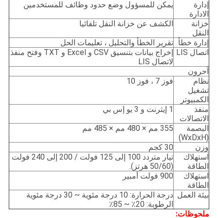
إدارة
يمكن للمسؤول وضع حدود وظائف للمستخدمين
الادارة
خزانة
الكشف عن خزانة النقل تلقائيا
النقل
إدارة خطأ
تقرير الخطأ والتحليل ، تعليمات الحل
اتصال LIS
إخراج بيانات بتنسيق CSV و Excel و TXT وفتح منفذ
لاتصال LIS
آحرون
نظام
فوز 7 ، فوز 10
تشغيل
الكمبيوتر
منفذ
1 إيثرنت و 3 يو إس بي
الاتصالات
البصمة
355 مم × 480 مم × 485 مم
(WxDxH)
وزن
30 كجم
استهلاك
تيار متردد 100 إلى 125 فولت / 200 إلى 240 فولت
الطاقة
(50/60 هرتز).
استهلاك
900 فولت أمبير
الطاقة
بيئة العمل
درجة الحرارة: 10 درجة مئوية ~ 30 درجة مئوية
الرطوبة: 20٪ ~ 85٪
ملحوظات: