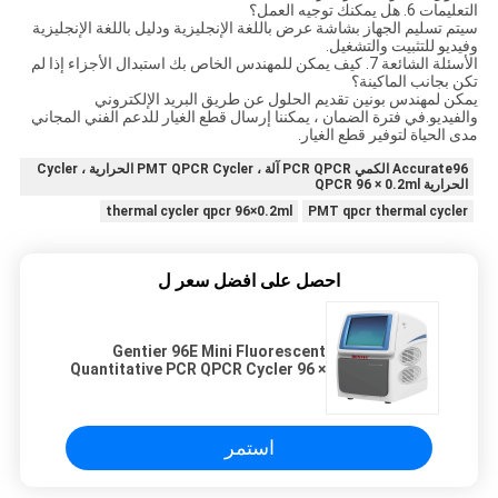
التعليمات 6. هل يمكنك توجيه العمل؟
سيتم تسليم الجهاز بشاشة عرض باللغة الإنجليزية ودليل باللغة الإنجليزية
وفيديو للتثبيت والتشغيل.
الأسئلة الشائعة 7. كيف يمكن للمهندس الخاص بك استبدال الأجزاء إذا لم
تكن بجانب الماكينة؟
يمكن لمهندس بونين تقديم الحلول عن طريق البريد الإلكتروني
والفيديو.في فترة الضمان ، يمكننا إرسال قطع الغيار للدعم الفني المجاني
مدى الحياة لتوفير قطع الغيار.
Accurate96 الكمي PCR QPCR آلة ، PMT QPCR Cycler الحرارية ، Cycler
الحرارية QPCR 96 × 0.2ml
thermal cycler qpcr 96×0.2ml
PMT qpcr thermal cycler
احصل على افضل سعر ل
Gentier 96E Mini Fluorescent
Quantitative PCR QPCR Cycler 96 ×
0.2ml جهاز الكشف عن الحمض النووي
PMT
استمر