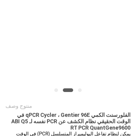
PRIVACY
POLICY
منتوج وصف
الفلورسنت الكمي qPCR Cycler ، Gentier 96E في
الوقت الحقيقي نظام الكشف عن PCR نفسه لـ ABI Q5
RT PCR QuantGene9600
يمكن لنظام تفاعل البوليميراز المتسلسل (PCR) في الوقت