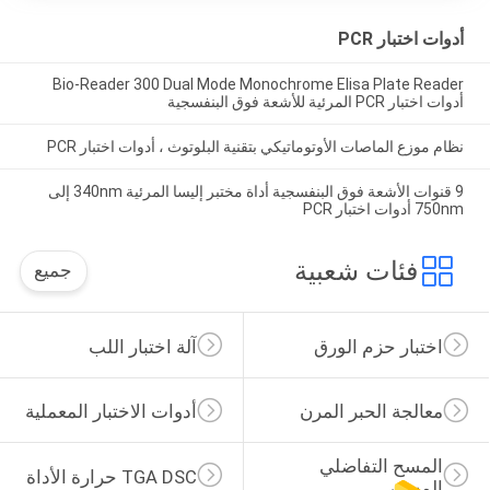
أدوات اختبار PCR
Bio-Reader 300 Dual Mode Monochrome Elisa Plate Reader
أدوات اختبار PCR المرئية للأشعة فوق البنفسجية
نظام موزع الماصات الأوتوماتيكي بتقنية البلوتوث ، أدوات اختبار PCR
9 قنوات الأشعة فوق البنفسجية أداة مختبر إليسا المرئية 340nm إلى
750nm أدوات اختبار PCR
فئات شعبية
جميع
اختبار حزم الورق
آلة اختبار اللب
معالجة الحبر المرن
أدوات الاختبار المعملية
المسح التفاضلي 
TGA DSC حرارة الأداة
المسعر