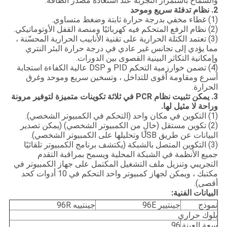
والسماح باستمرار التجربة عند استعادة مصدر الطاقة.
2. نظام تدفئة سريع وموحد
(1) غطاء مخفي بدرجة حرارة ثابتة وضغط متساوي.
(2) نظام الرفع المتحكم فيه كهربائيًا ومنصة القفل الأوتوماتيكي.
(3) تعتمد الكتلة الحرارية على تقنية الأنابيب الحرارية المحسّنة ،
مما يؤدي إلى تجانس غير عادي في درجة حرارة البئر النتري
وإمكانية التكاثر البينية القصوى بين الدورات.
(4) تضمن خوارزمية التحكم PID و DSP عالية الكفاءة استجابة
أسرع ومقاومة أقوى للتداخل ، وتسخين سريع وموحد وغرق
الحرارة.
3. يمكن تثبيت نظام PCR في ثلاثة تكوينات متميزة لتوفير مرونة
وراحة لا مثيل لها.
(1) التكوين في مكان واحد (التحكم في الكمبيوتر الشخصي).
(2) تكوين مستقل (خالٍ من الكمبيوتر الشخصي) (يمكن تصدير
البيانات عن طريق USB وتحليلها على الكمبيوتر الشخصي).
(3) التكوين المتصل بالشبكة (يكتشف برنامج الكمبيوتر تلقائيًا
جميع الأنظمة في الشبكة المحلية ويسمح بمراقبة التقدم
التجريبي وتنزيل ملف التشغيل المكتمل على جهاز الكمبيوتر في
مكتبك ، ويمكن لجهاز كمبيوتر واحد التحكم في 10 أدوات كحد
أقصى).
البيانات الفنية:
نموذج
جينتيير 96E
جينتييه 96R
بلوك حراري
سعة العينة
96