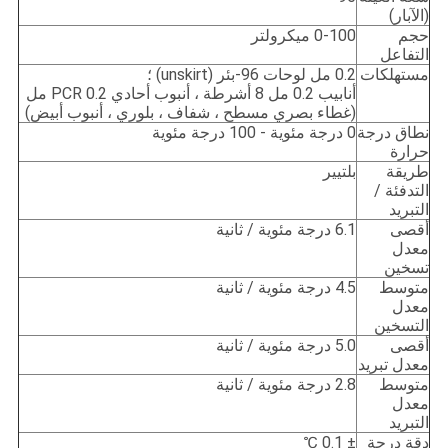
(الآبار)
حجم
0-100 ميكرولتر
التفاعل
مستهلكات
0.2 مل لوحات 96-بئر (unskirt) ؛
أنابيب 0.2 مل 8 أشرطة ، أنبوب أحادي PCR 0.2 مل
(غطاء بصري مسطح ، شفاف ، بلوري ، أنبوب أبيض)
نطاق درجة
0 درجة مئوية - 100 درجة مئوية
حرارة
طريقة
بلتيير
التدفئة /
التبريد
أقصى
6.1 درجة مئوية / ثانية
معدل
تسخين
متوسط ​​
4.5 درجة مئوية / ثانية
معدل
التسخين
أقصى
5.0 درجة مئوية / ثانية
معدل تبريد
متوسط ​​
2.8 درجة مئوية / ثانية
معدل
التبريد
دقة درجة
± 0.1 ℃