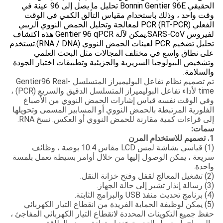
الحقيقي Bonnin Gentier 96E تحليل ما يصل إلى 96 عينة في
وقت واحد ، وذلك باستخدام مقياس التألق الكمي في الوقت
الفعلي PCR (RT-PCR) لمعالجة وتحليل الحمض النووي الريبي
لفيروس SARS-CoV.يمكن لآلة Gentier 96 qPCR هذه اكتشاف
تحليل تضخيم PCR لعينات الحمض النووي (RNA / DNA).تستخدم
على نطاق واسع في مختلف المجالات مثل البحث العلمي
وتشخيص البيولوجيا السريرية والجزيئية وتطبيقات اختبار الجودة
والسلامة.
تم تصميم نظام تفاعل البوليميراز المتسلسل Gentier96 Real-
time لأداء تفاعل البوليميراز المتسلسل الدقيق والسريع (PCR) ،
وفي الوقت نفسه قياس إشارات الحمض النووي من الأصباغ
الفلورية المرتبطة بالحمض النووي أو المسابير المسمى وتحويلها
إلى قراءات كمية مقارنة للحمض النووي أو العكس. نسخ RNA.
سمات:
1. تصميم للاستخدام المرن
(1) قياسي بشاشة لمس LCD مقاس 10.4 بوصة ، وظائف
سريعة ، يمكن الوصول إليها من خلال أوامر بسيطة تعمل بلمسة
واحدة.
(2) تشغيل المعالج لقفل وفتح خزانة النقل.
(3) رسالة إنذار تشير إلى حالة الجهاز.
(4) برنامج تحديث منفذ USB والبرامج الثابتة.
(5) يمكن لوظيفة الحماية الفريدة من انقطاع التيار الكهربائي
حفظ جميع التكوينات المحددة لانقطاع التيار الكهربائي المفاجئ ،