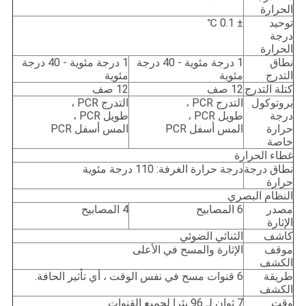
الحرارة
توحيد
± 0.1 ℃
درجة
الحرارة
نطاق
1 درجة مئوية - 40 درجة
1 درجة مئوية - 40 درجة
التدرج
مئوية
مئوية
كتلة التدرج
12 صف
12 صف
بروتوكول
التدرج PCR ،
التدرج PCR ،
درجة
طويل PCR ،
طويل PCR ،
حرارة
المس أسفل PCR
المس أسفل PCR
خاصة
غطاء الحرارة
نطاق درجة
درجة حرارة الغرفة: 110 درجة مئوية
حرارة
النظام البصري
مصدر
6 المصابيح
4 المصابيح
الإثارة
كاشف
الثنائي الضوئي
موقف
الإثارة والمسح في الأعلى
الكشف
طريقة
6 قنوات مسح في نفس الوقت ، أي تأثير الحافة.
الكشف
وقت
7 ثوان لـ 96 بئرا لجميع القنوات