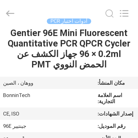
supplier.
Copyright
©
2022
-
أدوات اختبار PCR
2026
Wuhan
Gentier 96E Mini Fluorescent
بيت
Bonnin
Technology
Ltd..
Quantitative PCR QPCR Cycler
All
Rights
منتجات
96 × 0.2ml جهاز الكشف عن
Reserved.
Developed
by
الحمض النووي PMT
ECER
أشرطة
فيديو
مكان المنشأ:
ووهان ، الصين
اسم العلامة
BonninTech
معلومات
التجارية:
عنا
إصدار الشهادات:
CE, ISO
رقم الموديل:
جينتيير 96E
جولة