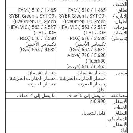
الكشف
نطاق
1.465 / 510 (FAM،
1.465 / 510 (FAM،
الإثارة /
SYBR Green I، SYTO9،
SYBR Green I، SYTO9،
أطوال
EvaGreen، LC Green)
EvaGreen، LC Green)
موجات
2.527 / 563 (HEX، VIC،
2.527 / 563 (HEX، VIC،
الانبعاث
TET، JOE)
TET، JOE)
(نانومتر)
3.580 / 616 (ROX ،
3.580 / 616 (ROX ،
تكساس الأحمر)
تكساس الأحمر)
4.632 / 664 (Cy5)
4.632 / 664 (Cy5)
5.680 / 730 (Alexa
Fluor680)
6.465 / 616 (فريت)
مسبار
مسبار تقويمان
مسبار تقويمان
مسبار المنارات الجزيئية ،
مسبار المنارات الجزيئية ،
مسبار العقرب
مسبار العقرب
أقلق
مضاعفة
ما يصل إلى 6 أهداف
ما يصل إلى 4 أهداف
الإسفار
r≥0.990
الخطي
النطاق
قابل للتعديل
الديناميكي
الإسفار
أداء