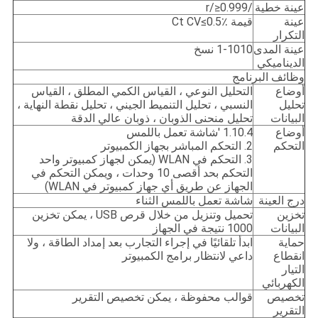
عينة خطية
/r/≥0.999
عينة
قيمة Ct CV≤0.5٪
التكرار
عينة المدى
1-1010 نسخ
الديناميكي
وظائف البرنامج
أوضاع
التحليل النوعي ، القياس الكمي المطلق ، القياس
تحليل
النسبي ، تحليل التنميط الجيني ، تحليل نقطة النهاية ،
البيانات
تحليل منحنى الذوبان ، ذوبان عالي الدقة
أوضاع
1.10.4 'شاشة تعمل باللمس
التحكم
2. التحكم المباشر بجهاز الكمبيوتر
3. التحكم في WLAN (يمكن لجهاز كمبيوتر واحد
التحكم بحد أقصى 10 وحدات ، ويمكن التحكم في
الجهاز عن طريق أي جهاز كمبيوتر في WLAN)
درج العينة
شاشة تعمل باللمس الثناء
تخزين
تحميل وتنزيل من خلال قرص USB ، يمكن تخزين
البيانات
1000 نتيجة في الجهاز
حماية
ابدأ تلقائيًا في إجراء التجارب بعد إمداد الطاقة ، ولا
انقطاع
داعي لانتظار برامج الكمبيوتر
التيار
الكهربائي
تخصيص
قوالب محفوظة ، يمكن تخصيص التقرير
التقرير