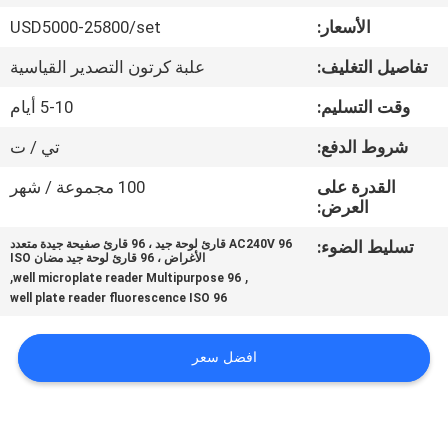
في
الأسعار:
USD5000-25800/set
المعمل
تفاصيل التغليف:
علبة كرتون التصدير القياسية
رقابة
وقت التسليم:
5-10 أيام
جودة
شروط الدفع:
تي / ت
القدرة على
100 مجموعة / شهر
اتصل
العرض:
بنا
تسليط الضوء:
AC240V 96 قارئ لوحة جيد ، 96 قارئ صفيحة جيدة متعدد
الأغراض ، 96 قارئ لوحة جيد مضان ISO
,
,
96 well microplate reader Multipurpose
96 well plate reader fluorescence ISO
اطلب
اقتباس
افضل سعر
خريطة
الموقع