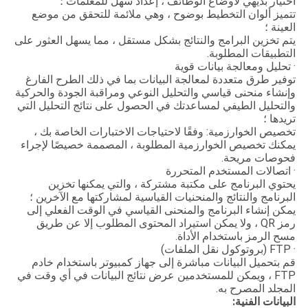
اختيار بديهي لأوضاع الوظائف ، إعداد سهل للمعلمات ؛
تتميز ألوان التخطيط بوضوح ، وهي ملائمة للتحقق من موضع
العينة ؛
يتم تخزين البرامج والنتائج بشكل مستقل ، مما يسهل العثور على
التطبيقات المطلوبة.
· تحليل ومعالجة بيانات قوية
توفير طرق متعددة لمعالجة البيانات بما في ذلك الطرح الفارغ
وإنشاء منحنى قياسي والتحليل النوعي ومراقبة الجودة والحركية
والتحليل الطيفي لمساعدتك في الحصول على نتائج التحليل التي
تريدها ؛
تخصيص الخوارزمية: وفقًا لاحتياجات الاختبارات الخاصة بك ،
يمكنك تخصيص الخوارزمية المطلوبة ، المصممة خصيصًا لإجراء
فحوصات مريحة.
· اتصالات المستخدم المتحررة
يحتوي البرنامج على مكتبة مشتركة ، والتي يمكنها تخزين
البرنامج والنتائج والمنحنيات القياسية لمشاركتها مع الآخرين ؛
يمكن إنشاء البرنامج والمنحنى القياسي في الوقت الفعلي إلى
رمز QR ، ولا يمكن استيراد المحتوى المطلوب إلا عن طريق
مسح الرمز باستخدام الأداة.
· FTP (بروتوكول نقل الملفات)
قم بتحميل البيانات مباشرة إلى جهاز كمبيوتر باستخدام خادم
FTP ، ويمكن للمستخدمين عرض نتائج البيانات في أي وقت في
المجلد المصرح به.
البيانات الفنية: