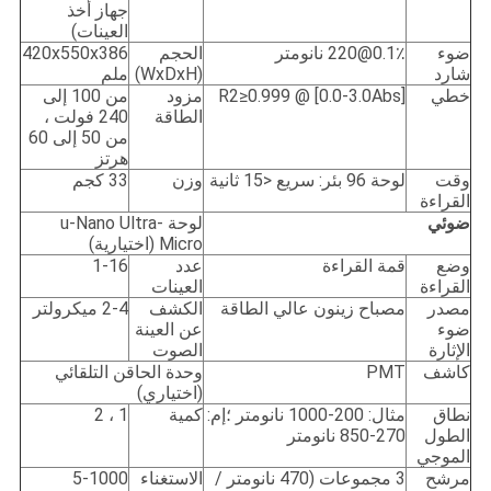
جهاز أخذ
العينات)
ضوء
0.1٪@220 نانومتر
الحجم
420x550x386
شارد
(WxDxH)
ملم
خطي
R2≥0.999 @ [0.0-3.0Abs]
مزود
من 100 إلى
الطاقة
240 فولت ،
من 50 إلى 60
هرتز
وقت
لوحة 96 بئر: سريع <15 ثانية
وزن
33 كجم
القراءة
ضوئي
لوحة u-Nano Ultra-
Micro (اختيارية)
وضع
قمة القراءة
عدد
1-16
القراءة
العينات
مصدر
مصباح زينون عالي الطاقة
الكشف
2-4 ميكرولتر
ضوء
عن العينة
الإثارة
الصوت
كاشف
PMT
وحدة الحاقن التلقائي
(اختياري)
نطاق
مثال: 200-1000 نانومتر ؛إم:
كمية
1 ، 2
الطول
270-850 نانومتر
الموجي
مرشح
3 مجموعات (470 نانومتر /
الاستغناء
5-1000