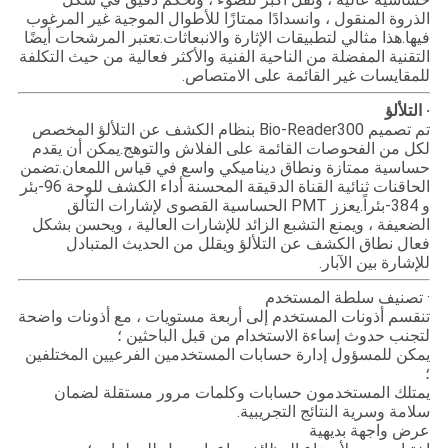
الذروة المنقول ، وانسدادًا ممتازًا للأطوال الموجية غير المرغوب
فيها.هذا مثالي لتطبيقات الإثارة والانبعاثات.تعتبر المرشحات أيضًا
التقنية المفضلة من الناحية الفنية والأكثر فعالية من حيث التكلفة
للمقايسات غير القائمة على الامتصاص.
· التلألؤ
تم تصميم Bio-Reader300 بنظام الكشف عن التلألؤ المخصص
لكل من الفحوصات القائمة على الفلاش والتوهج.يمكن أن يقدم
حساسية ممتازة ونطاق ديناميكي واسع في قياس اللمعان.تضمن
الحاقنات ثنائية القناة الدقيقة المحسنة أداء الكشف للوحة 96-بئر
و 384-بئراً.يعزز PMT الحساسية القصوى لإشارات التألق
الضعيفة ، ويمنع التشبع الزائد للإشارات العالية ، ويحسن بشكل
فعال نطاق الكشف عن التلألؤ ويقلل من الحديث المتبادل
للإشارة بين الآبار.
· تصنيف سلطة المستخدم
تنقسم أذونات المستخدم إلى أربعة مستويات ، مع أذونات واضحة
لتجنب حدوث إساءة الاستخدام من قبل الباحثين ؛
يمكن للمسؤول إدارة حسابات المستخدمين الفرعيين المختلفين
؛
يمتلك المستخدمون حسابات وكلمات مرور مستقلة لضمان
سلامة وسرية النتائج التجريبية.
عرض واجهة بديهية