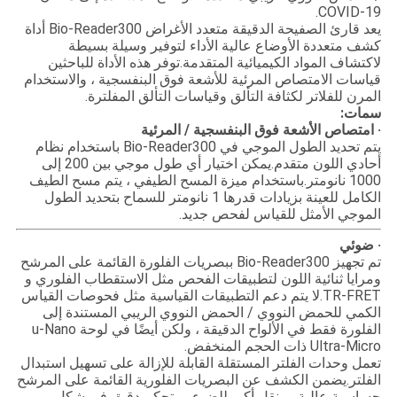
COVID-19.
يعد قارئ الصفيحة الدقيقة متعدد الأغراض Bio-Reader300 أداة
كشف متعددة الأوضاع عالية الأداء لتوفير وسيلة بسيطة
لاكتشاف المواد الكيميائية المتقدمة.توفر هذه الأداة للباحثين
قياسات الامتصاص المرئية للأشعة فوق البنفسجية ، والاستخدام
المرن للفلاتر لكثافة التألق وقياسات التألق المفلترة.
سمات:
· امتصاص الأشعة فوق البنفسجية / المرئية
يتم تحديد الطول الموجي في Bio-Reader300 باستخدام نظام
أحادي اللون متقدم.يمكن اختيار أي طول موجي بين 200 إلى
1000 نانومتر.باستخدام ميزة المسح الطيفي ، يتم مسح الطيف
الكامل للعينة بزيادات قدرها 1 نانومتر للسماح بتحديد الطول
الموجي الأمثل للقياس لفحص جديد.
· ضوئي
تم تجهيز Bio-Reader300 ببصريات الفلورة القائمة على المرشح
ومرايا ثنائية اللون لتطبيقات الفحص مثل الاستقطاب الفلوري و
TR-FRET.لا يتم دعم التطبيقات القياسية مثل فحوصات القياس
الكمي للحمض النووي / الحمض النووي الريبي المستندة إلى
الفلورة فقط في الألواح الدقيقة ، ولكن أيضًا في لوحة u-Nano
Ultra-Micro ذات الحجم المنخفض.
تعمل وحدات الفلتر المستقلة القابلة للإزالة على تسهيل استبدال
الفلتر.يضمن الكشف عن البصريات الفلورية القائمة على المرشح
حساسية عالية ، ونقل أكبر للضوء ، وتحكم دقيق في شكل