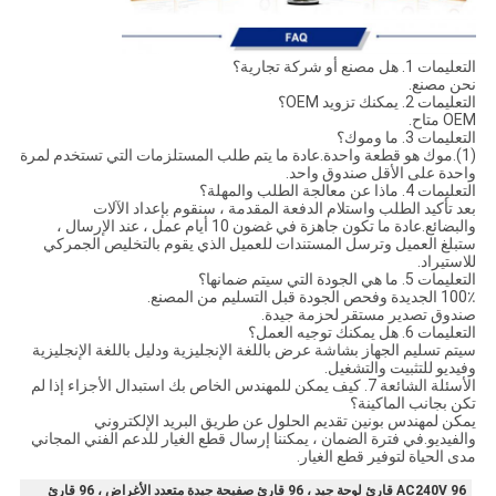
التعليمات 1. هل مصنع أو شركة تجارية؟
نحن مصنع.
التعليمات 2. يمكنك تزويد OEM؟
OEM متاح.
التعليمات 3. ما وموك؟
(1).موك هو قطعة واحدة.عادة ما يتم طلب المستلزمات التي تستخدم لمرة
واحدة على الأقل صندوق واحد.
التعليمات 4. ماذا عن معالجة الطلب والمهلة؟
بعد تأكيد الطلب واستلام الدفعة المقدمة ، سنقوم بإعداد الآلات
والبضائع.عادة ما تكون جاهزة في غضون 10 أيام عمل ، عند الإرسال ،
ستبلغ العميل وترسل المستندات للعميل الذي يقوم بالتخليص الجمركي
للاستيراد.
التعليمات 5. ما هي الجودة التي سيتم ضمانها؟
100٪ الجديدة وفحص الجودة قبل التسليم من المصنع.
صندوق تصدير مستقر لحزمة جيدة.
التعليمات 6. هل يمكنك توجيه العمل؟
سيتم تسليم الجهاز بشاشة عرض باللغة الإنجليزية ودليل باللغة الإنجليزية
وفيديو للتثبيت والتشغيل.
الأسئلة الشائعة 7. كيف يمكن للمهندس الخاص بك استبدال الأجزاء إذا لم
تكن بجانب الماكينة؟
يمكن لمهندس بونين تقديم الحلول عن طريق البريد الإلكتروني
والفيديو.في فترة الضمان ، يمكننا إرسال قطع الغيار للدعم الفني المجاني
مدى الحياة لتوفير قطع الغيار.
AC240V 96 قارئ لوحة جيد ، 96 قارئ صفيحة جيدة متعدد الأغراض ، 96 قارئ