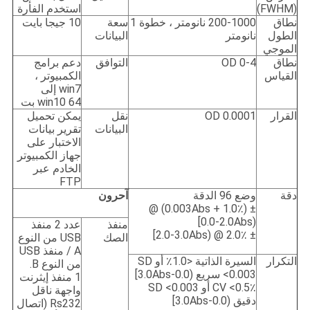
(FWHM)
استخدم الفأرة
نطاق
200-1000 نانومتر ، خطوة 1
سعة
10 جيجا بايت
الطول
نانومتر
البيانات
الموجي
نطاق
0-4 OD
التوافق
دعم برامج
القياس
الكمبيوتر ،
win7 إلى
win10 64 بت
القرار
0.0001 OD
نقل
يمكن تحميل
البيانات
تقرير بيانات
الاختبار على
جهاز الكمبيوتر
الخادم عبر
FTP
دقة
وضع 96 الدقة
آحرون
± (1.0٪ + 0.003Abs) @
(0.0-2.0Abs]
منفذ
عدد 2 منفذ
± 2.0٪ @ (2.0-3.0Abs]
الصك
USB من النوع
A / منفذ USB
التكرار
السيرة الذاتية <1.0٪ أو SD
من النوع B.
<0.003 سريع (0.0-3.0Abs]
1 منفذ إيثرنت
CV <0.5٪ أو SD <0.003
واجهة ناقل
دقيق (0.0-3.0Abs]
Rs232 (اتصال