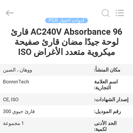
2.2
مللي
،
مشط
ذو
أدوات اختبار PCR
طرف
لطرف
الرفراف
AC240V Absorbance 96 قارئ
بيت
خالي
من
لوحة جيدًا مضان قارئ صفيحة
RNase
،
مشط
منتجات
ميكروية متعدد الأغراض ISO
معقم
ذو
96
رأس
المزود.
أشرطة
مكان المنشأ:
ووهان ، الصين
Copyright
©
فيديو
2022
اسم العلامة
BonninTech
-
2025
التجارية:
Wuhan
Bonnin
معلومات
Technology
إصدار الشهادات:
CE, ISO
Ltd..
All
عنا
Rights
رقم الموديل:
قارئ حيوي 300
Reserved.
Developed
by
الحد الأدنى
1 مجموعة
ECER
جولة
لكمية: