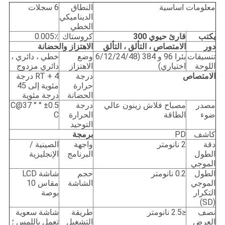
معلومات اساسية
النطاق
6 سجلات
الديناميكي
الخطي
يكتب
قارئ حيوي 300
كروستاك
0.005٪
دور
الامتصاص ، التألق ، التألق
الاهتزاز والحضانة
تنسيقات
بئرا 96 و 384 (6/12/24/48
وضع
خطي ، دائري ،
اللوحة
اختياري)
الاهتزاز
دائري مزدوج
الامتصاص
درجة
RT + 4 درجة
حرارة
مئوية إلى 45
الحضانة
درجة مئوية
مصدر
مصباح فلاش زينون عالي
درجة
±0.5 ° C@37 °
ضوء
الطاقة
الحرارة
C
التوحيد
كاشف
PD
برمجة
دقة
2 نانومتر
واجهة
الصينية /
الطول
البرنامج
الإنجليزية
الموجي
الطول
0.2 نانومتر
حجم
شاشة LCD
الموجي
الشاشة
مقاس 10
التكرار
بوصة
(SD)
نصف
≤2.5 نانومتر
طريقة
شاشة سعوية
العرض
التشغيل
تعمل باللمس ؛