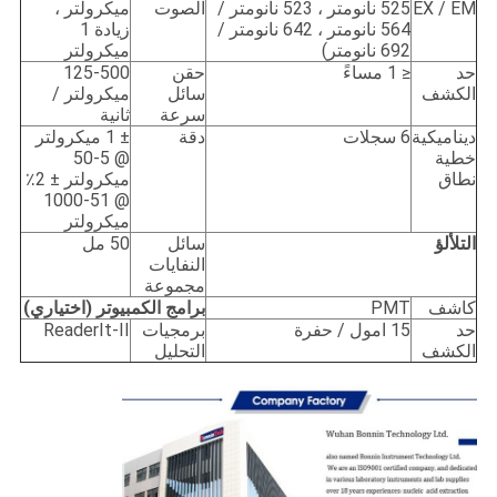
EX / EM
525 نانومتر ، 523 نانومتر /
الصوت
ميكرولتر ،
564 نانومتر ، 642 نانومتر /
زيادة 1
692 نانومتر)
ميكرولتر
حد
≤ 1 مساءً
حقن
125-500
الكشف
سائل
ميكرولتر /
سرعة
ثانية
ديناميكية
6 سجلات
دقة
± 1 ميكرولتر
خطية
@ 5-50
نطاق
ميكرولتر ± 2٪
@ 51-1000
ميكرولتر
التلألؤ
سائل
50 مل
النفايات
مجموعة
كاشف
PMT
برامج الكمبيوتر (اختياري)
حد
15 امول / حفرة
برمجيات
ReaderIt-II
الكشف
التحليل