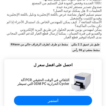
100٪ الجديدة وفحص الجودة قبل التسليم من المصنع.
صندوق تصدير مستقر لحزمة جيدة.
التعليمات 6. هل يمكنك توجيه العمل؟
سيتم تسليم الجهاز بشاشة عرض باللغة الإنجليزية ودليل باللغة الإنجليزية
وفيديو للتثبيت والتشغيل.
الأسئلة الشائعة 7. كيف يمكن للمهندس الخاص بك استبدال الأجزاء إذا لم
تكن بجانب الماكينة؟
يمكن لمهندس بونين تقديم الحلول عن طريق البريد الإلكتروني
والفيديو.في فترة الضمان ، يمكننا إرسال قطع الغيار للدعم الفني المجاني
مدى الحياة لتوفير قطع الغيار.
طبق بئر عميق 2.2 مللي
مشط ذو طرف لطرف الرفراف خالي من RNase
مشط معقم ذو 96 رأس
احصل على افضل سعر ل
التلقائي في الوقت الحقيقي PCR آلة
Cycler الحرارية ODM PC التي تسيطر
عليها
استمر