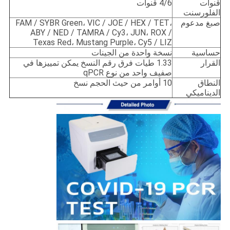
قنوات
4/6 قنوات
الفلورسنت
صبغ مدعوم
FAM / SYBR Green، VIC / JOE / HEX / TET،
ABY / NED / TAMRA / Cy3، JUN، ROX /
Texas Red، Mustang Purple، Cy5 / LIZ
حساسية
نسخة واحدة من الجينات
القرار
1.33 طيات فرق رقم النسخ يمكن تمييزها في
صفيف واحد من نوع qPCR
النطاق
10 أوامر من حيث الحجم نسخ
الديناميكي