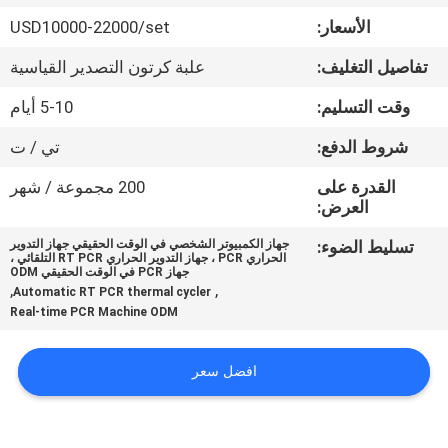
في
الأسعار:
USD10000-22000/set
المعمل
تفاصيل التغليف:
علبة كرتون التصدير القياسية
رقابة
وقت التسليم:
5-10 أيام
جودة
شروط الدفع:
تي / ت
القدرة على
200 مجموعة / شهر
اتصل
العرض:
بنا
تسليط الضوء:
جهاز الكمبيوتر الشخصي في الوقت الحقيقي جهاز التدوير
الحراري PCR ، جهاز التدوير الحراري RT PCR التلقائي ،
جهاز PCR في الوقت الحقيقي ODM
,
,
Automatic RT PCR thermal cycler
اطلب
Real-time PCR Machine ODM
اقتباس
افضل سعر
خريطة
الموقع