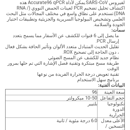
لفيروس SARS-CoV.يمكن لأداة Accurate96 qPCR هذه
اكتشاف تحليل تضخيم PCR لعينات الحمض النووي (RNA /
DNA).تستخدم على نطاق واسع في مختلف المجالات مثل البحث
العلمي وتشخيص البيولوجيا السريرية والجزيئية وتطبيقات اختبار
الجودة والسلامة.
سمات:
ما يصل إلى 6 قنوات للكشف عن الأسفار مما يسمح بتعدد
إرسال PCR.
تقليل الحديث المتبادل متعدد الألوان وتأثير الحافة بشكل فعال
، دون الحاجة إلى تصحيح ROX.
نظام جديد للكشف عن المسح الضوئي
طريقة مسح مبتكرة وتقنية فصل الإشارة التي تم حلها بمرور
الوقت
تقنية تعويض درجة الحرارة الفريدة من نوعها
برنامج سهل الاستخدام
البيانات الفنية:
سعة العينة
96
حجم التفاعل
10-50 ميكرولتر
تكنولوجيا
بلتيير
الدورة
الحرارية
الأعلى.معدل
6.0 درجة مئوية / ثانية
التسخين /