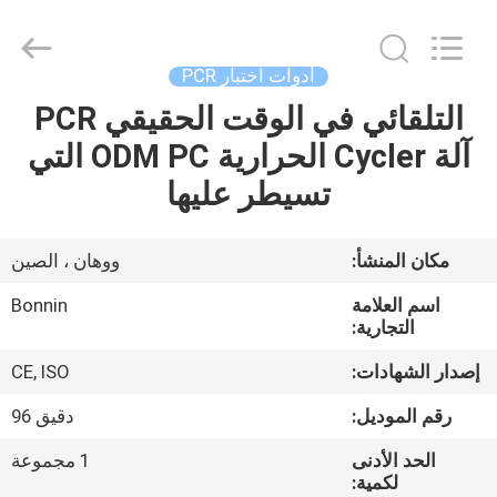
supplier.
Copyright
©
2022
-
أدوات اختبار PCR
2026
Wuhan
التلقائي في الوقت الحقيقي PCR
بيت
Bonnin
Technology
Ltd..
آلة Cycler الحرارية ODM PC التي
All
Rights
منتجات
تسيطر عليها
Reserved.
Developed
by
ECER
أشرطة
مكان المنشأ:
ووهان ، الصين
فيديو
اسم العلامة
Bonnin
التجارية:
معلومات
إصدار الشهادات:
CE, ISO
عنا
رقم الموديل:
دقيق 96
الحد الأدنى
1 مجموعة
جولة
لكمية: