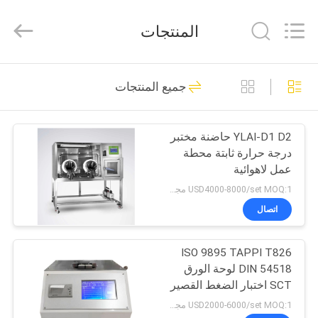
Copyright
©
2022
المنتجات
-
2026
Wuhan
Bonnin
Technology
بيت
74
Ltd..
جميع المنتجات
All
Rights
Reserved.
آلة اختبار اللب
Developed
منتجات
by
ECER
YLAI-D1 D2 حاضنة مختبر
درجة حرارة ثابتة محطة
أشرطة
عمل لاهوائية
فيديو
USD4000-8000/set MOQ:1 مجموعة
اتصال
45
معلومات
ISO 9895 TAPPI T826
عنا
اختبار حزم الورق
DIN 54518 لوحة الورق
SCT اختبار الضغط القصير
جولة
اختبار السحق
USD2000-6000/set MOQ:1 مجموعة