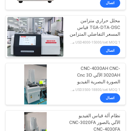
في
اتصال
المعمل
محلل حراري متزامن
118
TGA-DTA-DSC قياس
رقابة
المسعر التفاضلي المتزامن
أدوات الاختبار
جودة
تحليل الأكسدة الحرارية
USD4000-15000/set MOQ:1 مجموعة
المعملية
الموصلية الحرارية محلل
اتصال
حراري متزامن STA200
اتصل
STA300
CNC-4030AH CNC-
بنا
3020AH الآلي Cnc 3D
الصورة البصرية الفيديو
33
اطلب
نظام قياس الفيديو آلة
USD3500-18800/set MOQ:1 مجموعة
قياس
اقتباس
اتصال
معالجة الحبر المرن
نظام آلة قياس الفيديو
خريطة
الآلي بالصور CNC-3020FA
الموقع
CNC-4030FA