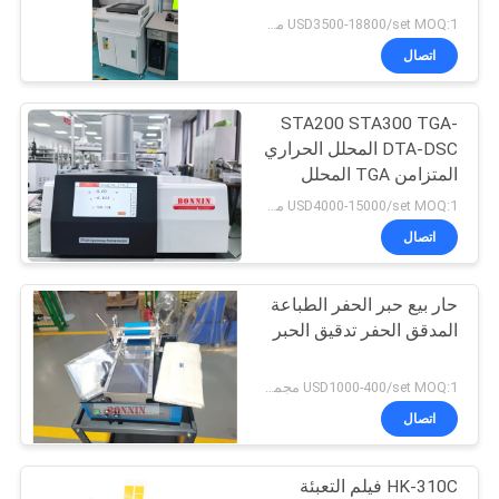
USD3500-18800/set MOQ:1 مجموعة
PRIVACY
اتصال
15
POLICY
STA200 STA300 TGA-
TGA DSC حرارة الأداة
DTA-DSC المحلل الحراري
المتزامن TGA المحلل
الحراري
USD4000-15000/set MOQ:1 مجموعة
اتصال
حار بيع حبر الحفر الطباعة
7
المدقق الحفر تدقيق الحبر
المسح التفاضلي
USD1000-400/set MOQ:1 مجموعة
المسعر
اتصال
HK-310C فيلم التعبئة