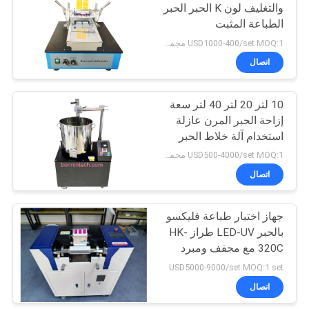
والتغليف لون K الحبر الحبر
الطباعة المثبت
9
USD1000-400/set MOQ:1 مجموعة
مقياس الجهد
اتصال
السطحي للسوائل
10 لتر 20 لتر 40 لتر سعة
إزاحة الحبر المرن عازلة
استخدام آلة خلاط الحبر
USD500-4000/set MOQ:1 مجموعة
اتصال
28
مجفف التجميد
جهاز اختبار طباعة فليكسو
بالحبر LED-UV طراز HK-
الفراغية المختبر
320C مع مجفف ومبرد
مدمجين
USD5000-9000/set MOQ:1 set
اتصال