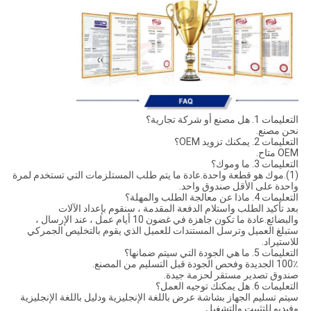
التعليمات 1. هل مصنع أو شركة تجارية؟
نحن مصنع.
التعليمات 2. يمكنك تزويد OEM؟
OEM متاح.
التعليمات 3. ما وموك؟
(1).موك هو قطعة واحدة.عادة ما يتم طلب المستلزمات التي تستخدم لمرة
واحدة على الأقل صندوق واحد.
التعليمات 4. ماذا عن معالجة الطلب والمهلة؟
بعد تأكيد الطلب واستلام الدفعة المقدمة ، سنقوم بإعداد الآلات
والبضائع.عادة ما تكون جاهزة في غضون 10 أيام عمل ، عند الإرسال ،
ستبلغ العميل وترسل المستندات للعميل الذي يقوم بالتخليص الجمركي
للاستيراد.
التعليمات 5. ما هي الجودة التي سيتم ضمانها؟
100٪ الجديدة وفحص الجودة قبل التسليم من المصنع.
صندوق تصدير مستقر لحزمة جيدة.
التعليمات 6. هل يمكنك توجيه العمل؟
سيتم تسليم الجهاز بشاشة عرض باللغة الإنجليزية ودليل باللغة الإنجليزية
وفيديو للتثبيت والتشغيل.