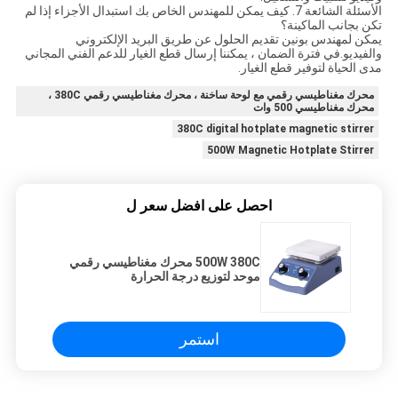
الأسئلة الشائعة 7. كيف يمكن للمهندس الخاص بك استبدال الأجزاء إذا لم
تكن بجانب الماكينة؟
يمكن لمهندس بونين تقديم الحلول عن طريق البريد الإلكتروني
والفيديو.في فترة الضمان ، يمكننا إرسال قطع الغيار للدعم الفني المجاني
مدى الحياة لتوفير قطع الغيار.
محرك مغناطيسي رقمي مع لوحة ساخنة ، محرك مغناطيسي رقمي 380C ،
محرك مغناطيسي 500 وات
380C digital hotplate magnetic stirrer
500W Magnetic Hotplate Stirrer
احصل على افضل سعر ل
500W 380C محرك مغناطيسي رقمي
موحد لتوزيع درجة الحرارة
استمر