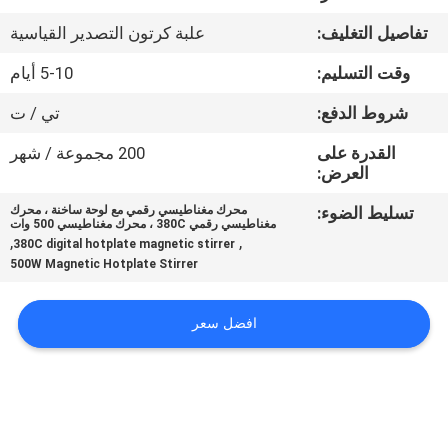
في
تفاصيل التغليف:
علبة كرتون التصدير القياسية
المعمل
وقت التسليم:
5-10 أيام
رقابة
شروط الدفع:
تي / ت
جودة
القدرة على
200 مجموعة / شهر
العرض:
اتصل
تسليط الضوء:
محرك مغناطيسي رقمي مع لوحة ساخنة ، محرك
مغناطيسي رقمي 380C ، محرك مغناطيسي 500 وات
بنا
,
,
380C digital hotplate magnetic stirrer
500W Magnetic Hotplate Stirrer
اطلب
افضل سعر
اقتباس
خريطة
الموقع