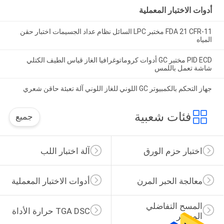
أدوات الاختبار المعملية
FDA 21 CFR-11 مختبر LPC السائل نظام عداد الجسيمات اختبار حقن
المياه
PID ECD مختبر GC أدوات كروماتوغرافيا الغاز قياس الطيف الكتلي
شاشة تعمل باللمس
جهاز التحكم بالكمبيوتر GC اللوني للغاز اللوني آلة تعبئة حاقن شعري
فئات شعبية
جميع
اختبار حزم الورق
آلة اختبار اللب
معالجة الحبر المرن
أدوات الاختبار المعملية
المسح التفاضلي 
TGA DSC حرارة الأداة
المسعر