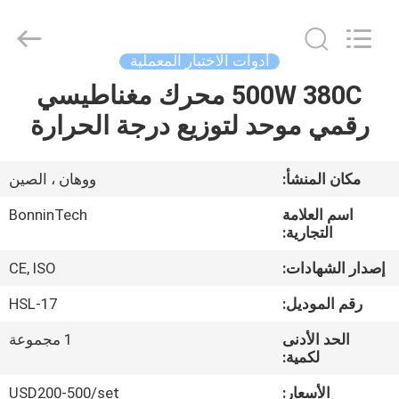
البروتين
،
محلل
بروتين
Kjeldahl
أدوات الاختبار المعملية
النيتروجين
،
نظام
500W 380C محرك مغناطيسي
بيت
تخليق
الموجات
رقمي موحد لتوزيع درجة الحرارة
فوق
الصوتية
بالموجات
منتجات
فوق
الصوتية
بالميكروويف
مكان المنشأ:
ووهان ، الصين
supplier.
Copyright
أشرطة
©
اسم العلامة
BonninTech
2022
فيديو
التجارية:
-
2025
Wuhan
إصدار الشهادات:
CE, ISO
Bonnin
Technology
معلومات
Ltd..
رقم الموديل:
HSL-17
All
Rights
عنا
Reserved.
Developed
الحد الأدنى
1 مجموعة
by
لكمية:
ECER
جولة
الأسعار:
USD200-500/set