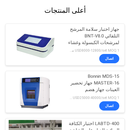
أعلى المنتجات
جهاز اختبار سلامة المرشح
التلقائي BNT-V8.0
لمرشحات الكبسولة وغشاء
الترشيح الفائق
USD8000-12800/set MOQ:1 مجموعة
اتصال
Bonnin MDS-15
MASTER-16 جهاز تحضير
العينات جهاز هضم
الموجات الدقيقة
USD25000-40000/set MOQ:1 مجموعة
اتصال
LABTD-400 اختبار الكثافة