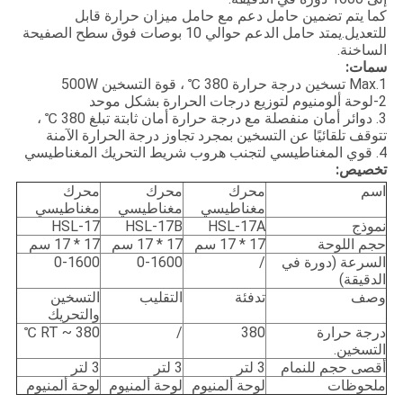
كما يتم تضمين حامل دعم مع حامل ميزان حرارة قابل
للتعديل.يمتد حامل الدعم حوالي 10 بوصات فوق سطح الصفيحة
الساخنة.
سمات:
1.Max تسخين درجة حرارة 380 ℃ ، قوة التسخين 500W
2-لوحة ألومنيوم لتوزيع درجات الحرارة بشكل موحد
3. دوائر أمان منفصلة مع درجة حرارة أمان ثابتة تبلغ 380 ℃ ،
تتوقف تلقائيًا عن التسخين بمجرد تجاوز درجة الحرارة الآمنة
4. قوي المغناطيسي لتجنب هروب شريط التحريك المغناطيسي
تخصيص:
اسم
محرك
محرك
محرك
مغناطيسي
مغناطيسي
مغناطيسي
نموذج
HSL-17A
HSL-17B
HSL-17
حجم اللوحة
17 * 17 سم
17 * 17 سم
17 * 17 سم
السرعة (دورة في
/
0-1600
0-1600
الدقيقة)
وصف
تدفئة
التقليب
التسخين
والتحريك
درجة حرارة
380
/
RT ~ 380 ℃
التسخين.
أقصى حجم للنمام
3 لتر
3 لتر
3 لتر
ملحوظات
لوحة ألمنيوم
لوحة ألمنيوم
لوحة ألمنيوم