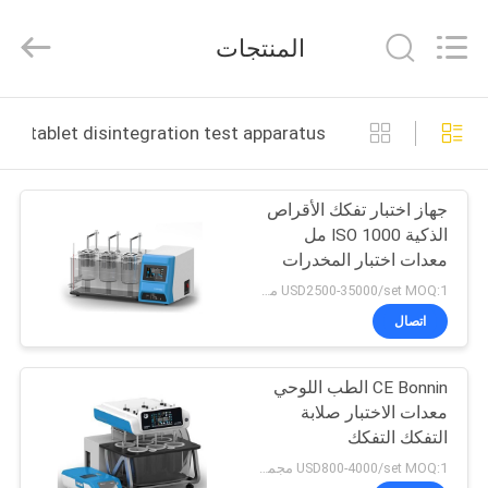
Copyright
©
2022
المنتجات
-
2026
Wuhan
Bonnin
بيت
Technology
Ltd..
smart tablet disintegration test apparatus التصنيع عبر الإن
All
Rights
Reserved.
منتجات
Developed
by
جهاز اختبار تفكك الأقراص
ECER
الذكية ISO 1000 مل
أشرطة
معدات اختبار المخدرات
فيديو
USD2500-35000/set MOQ:1 مجموعة
اتصال
معلومات
CE Bonnin الطب اللوحي
عنا
معدات الاختبار صلابة
التفكك التفكك
جولة
USD800-4000/set MOQ:1 مجموعة