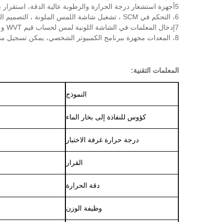
5أجهزة استشعار درجة الحرارة والرطوبة عالية الدقة، استقرار بيانات الاختبار، دقة عالية.
6، التحكم في SCM ، تشغيل شاشة اللمس الملونة ، التصميم الوحدي ، الإعدادات الرقمية لدرجة الحرارة والرطوبة ، التحكم الذكي ، عرض الوقت الحقيقي لدرجة الحرارة والرطوبة والوقت.
7إدخال المعلمات في الشاشة اللونية لمس لحساب قيم WVT و WVP و PV.
8، المعدات مجهزة ببرنامج الكمبيوتر الشخصي، يمكن تسجيل منحنى درجة الحرارة والرطوبة، سهلة لحساب وطبع عدد كبير من تقارير البيانات.
المعلمات التقنية:
النموذج
كؤوس للنفاذة إلى بخار الماء
ط
درجة حرارة غرفة الاختبار
القرار
دقة الحرارة
وظيفة الوزن