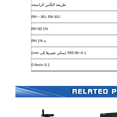
طريقة الكأس الراسخة
40٪ RH ~ 95٪ RH
00.1% RH
± 1% RH
0.1~999.9h (يمكن تغييرها إلى min)
0.1~0.8m/s