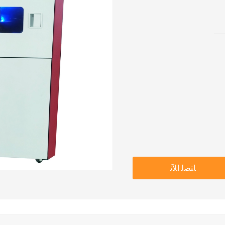
ﺎﺘﺼﻟ ﺍﻶﻧ