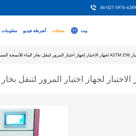
86-027-5976-638
بيت
منتجات
أشرطة فيديو
معلومات ع
لماء للأنسجة النسيجية