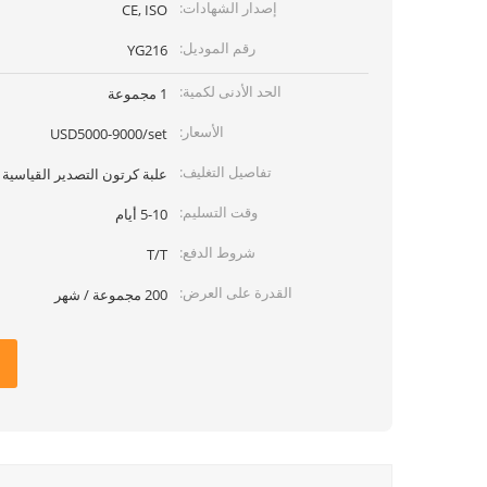
إصدار الشهادات:
CE, ISO
رقم الموديل:
YG216
الحد الأدنى لكمية:
1 مجموعة
الأسعار:
USD5000-9000/set
تفاصيل التغليف:
علبة كرتون التصدير القياسية
وقت التسليم:
5-10 أيام
شروط الدفع:
T/T
القدرة على العرض:
200 مجموعة / شهر