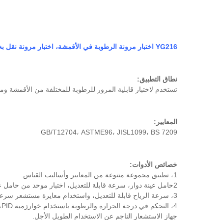
YG216 اختبار مرونة الرطوبة في الأقمشة، اختبار مرونة نقل بخار الماء
نطاق التطبيق:
تستخدم لاختبار قابلية المرور للرطوبة للمختلفة من الأقمشة ومو
المعايير:
GB/T12704، ASTME96، JISL1099، BS 7209
خصائص الأدوات:
1، تطبيق مجموعة متنوعة من المعايير وأساليب القياس.
2حامل عينة دوار، سرعة قابلة للتعديل، اختبار موحد من حامل عينة ثابت.
3، سرعة الرياح قابلة للتعديل، واستخدام معايرة مستشعر سرعة الرياح المستوردة، ودقة السرعة والاستقرار.
4
جهاز الاستشعار الناجم عن الاستخدام الطويل الأجل.