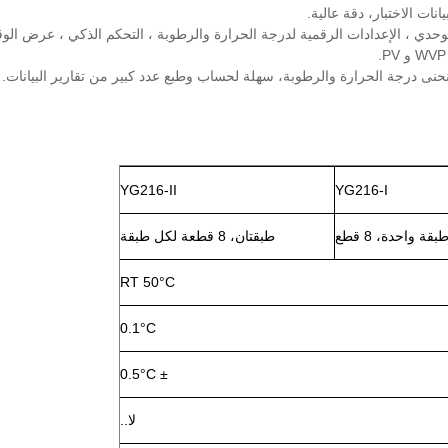
YG216-II
YG216-I
بقة واحدة، 8 قطع
طبقتان، 8 قطعة لكل طبقة
RT 50
°C
0.1
°C
°C
± 0.5
لا..