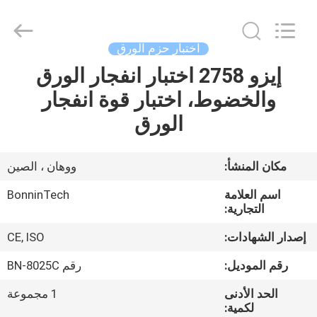
8295
،
معامل
الاحتكاك
الرقمي
اختبار حزم الورق
220
فولت
المزود.
إيزو 2758 اختبار انفجار الورق
بيت
Copyright
©
والخضوط، اختبار قوة انفجار
2022
-
2025
منتجات
الورق
Wuhan
Bonnin
Technology
Ltd..
All
أشرطة
مكان المنشأ:
ووهان ، الصين
Rights
Reserved.
فيديو
Developed
اسم العلامة
BonninTech
by
ECER
التجارية:
معلومات
إصدار الشهادات:
CE, ISO
عنا
رقم الموديل:
رقم BN-8025C
الحد الأدنى
1 مجموعة
جولة
لكمية: