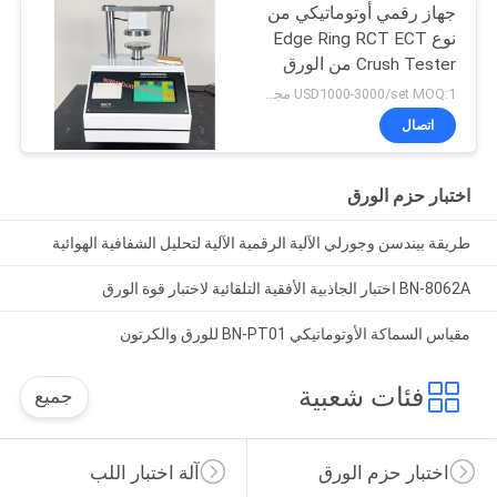
جهاز رقمي أوتوماتيكي من
نوع Edge Ring RCT ECT
Crush Tester من الورق
المقوى المموج
USD1000-3000/set MOQ:1 مجموعة
اتصال
اختبار حزم الورق
طريقة بيندسن وجورلي الآلية الرقمية الآلية لتحليل الشفافية الهوائية
BN-8062A اختبار الجاذبية الأفقية التلقائية لاختبار قوة الورق
مقياس السماكة الأوتوماتيكي BN-PT01 للورق والكرتون
فئات شعبية
جميع
اختبار حزم الورق
آلة اختبار اللب