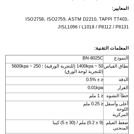
المعايير:
ISO2758، ISO2759، ASTM D2210, TAPPI TT403،
JISL1096 / L1018 / P8112 / P8131
المعلمات التقنية:
النموذج
BN-8025C
نطاق القياس
50 ~ 1400kpa (للتجربة الورقية) ؛ 250 ~ 5600kpa
(للتجربة لوحة الورق)
الدقة
≤ ± 0.5%
القرار
0.01kpa
خطأ التشوه
≤ 1 ملم
أعلى وأسفل
≤ 0.25 ملم
اللوحة
المركزية
ضغط الفيلم
(9 ± 0.2) ملم / (30 ± 5) كيبا
المنحني