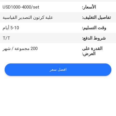
في
الأسعار:
USD1000-4000/set
المعمل
تفاصيل التغليف:
علبة كرتون التصدير القياسية
رقابة
وقت التسليم:
5-10 أيام
جودة
شروط الدفع:
T/T
القدرة على
200 مجموعة / شهر
اتصل
العرض:
بنا
افضل سعر
اطلب
اقتباس
خريطة
الموقع