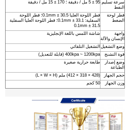
سرعة تسليم
95 ± 5 مل / دقيقة ؛ 170 ± 15 مل / دقيقة
النفط
قطر لوحة
قطر اللوحة العليا 30.5 ± 0.1mm؛ قطر اللوحة
الضغط
السفلية: 33.1 ± 0.1mm؛ قطر اللوحة العليا السفلية
31.5 ± 0.1mm
واجهة
شاشة اللمس باللغة الإنجليزية
الإنسان والآلة
وضع التشغيل
التشغيل التلقائي
قوة التشنج
400kpa ~ 1200kpa (قابلة للتعديل)
وضع إصدار
طابعة حرارية صغيرة
الطباعة
حجم الجهاز
(428 × 318 × 412) ملم (L × W × H)
وزن الجهاز
50 كجم