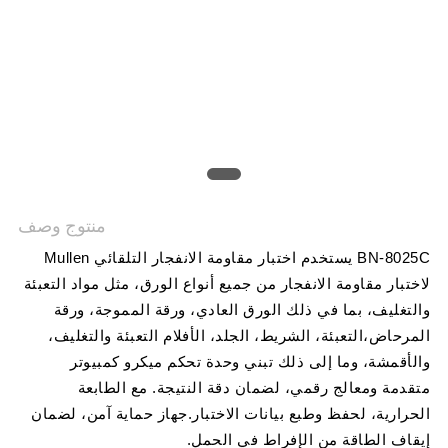
PRIVACY
POLICY
منتوج وصف
BN-8025C يستخدم اختبار مقاومة الانفجار التلقائي Mullen
لاختبار مقاومة الانفجار من جميع أنواع الورق، مثل مواد التعبئة
والتغليف، بما في ذلك الورق العادي، ورقة المموجة، ورقة
المرحاض،التعبئة، الشريط، الجلد، الأفلام التعبئة والتغليف،
والأقمشة، وما إلى ذلك تبني وحدة تحكم ميكرو كمبيوتر
متقدمة ومعالج رقمي، لضمان دقة النتيجة. مع الطابعة
الحرارية، لحفظ وطبع بيانات الاختبار.جهاز حماية آمن، لضمان
إيقاف الطاقة من الإفراط في الحمل.