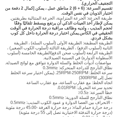
التجفيف الحراري).
تقسيم السرعة: (6 + 6) 2 مناطق عمل ، يمكن إكمال 2 دفعة من
اختبار الذوبان في نفس الوقت.
طريقة الجرعة: الجرعة المتزامنة، الجرعة المتتالية بطريقتين.
يمكن لإطار أخذ العينات الذكي أن يرتفع ويسقط تلقائيًا وفقًا
لحجم المذيب ، ولديه وظائف مراقبة درجة الحرارة في الوقت
الحقيقي في الكأس.يمكن اختبار درجة الحرارة داخل كل كوب
بشكل فردي.
الطريقة المطبقة: الطريقة الأولى (أسلوب السلة) ، الطريقة
الثانية (أسلوب الدفع) ، الطريقة الثالثة (أسلوب الكوب الصغير) ،
الطريقة الرابعة (أسلوب صحن الدفع)الطريقة الخامسة (أسلوب
الأسطوانة الدوارة) في الصينية الصيدلانية.
‬ مواصفات أدوات الخلط والسلة الدوارة تتوافق مع لوائح الصيدلة.
نطاق التأرجح للدراجة المتحركة: ≤0.3mm
سرعة الخلط: 25RPM-250RPM. (يمكن اختيار سرعة الخلط
تصل إلى 300RPM)
اتجاه الخلط: مع عقارب الساعة، مع عقارب الساعة
تحديد سرعة التحريك: 0.01RPM.
خطأ السرعة: ≤0.5٪
نطاق التأرجح للسلة الدورية: ≤0.5mm
- الانحراف بين العصا الدوارة و عمود الكوب المذيب: ≤0.5mm
درجة حرارة حمام الماء: درجة حرارة الغرفة -45.00 درجة مئوية
(درجة حرارة التدفئة الاختيارية تصل إلى 55 درجة مئوية)