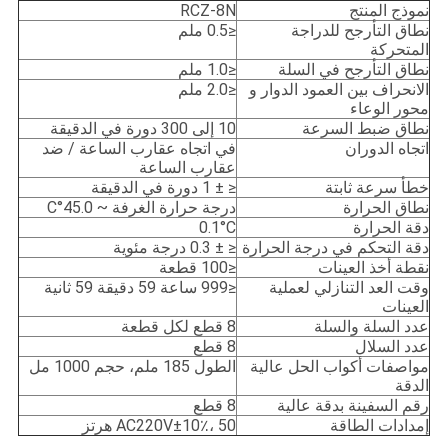
نموذج المنتج
RCZ-8N
نطاق التأرجح للدراجة
≤0.5 ملم
المتحركة
نطاق التأرجح في السلة
≤1.0 ملم
الانحراف بين العمود الدوار و
≤2.0 ملم
محور الوعاء
نطاق ضبط السرعة
10 إلى 300 دورة في الدقيقة
اتجاه الدوران
في اتجاه عقارب الساعة / ضد
عقارب الساعة
خطأ سرعة ثابتة
≤ ± 1 دورة في الدقيقة
نطاق الحرارة
درجة حرارة الغرفة ~ 45.0°C
دقة الحرارة
0.1°C
دقة التحكم في درجة الحرارة
≤ ± 0.3 درجة مئوية
نقطة أخذ العينات
≤100 قطعة
وقت العد التنازلي لعملية
≤999 ساعة 59 دقيقة 59 ثانية
العينات
عدد السلة والسلة
8 قطع لكل قطعة
عدد السلال
8 قطع
مواصفات أكواب الحل عالية
الطول 185 ملم، حجم 1000 مل
الدقة
رقم السفينة بدقة عالية
8 قطع
إمدادات الطاقة
AC220V±10٪، 50 هرتز