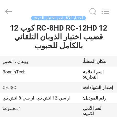
Bonnin
Technology
Ltd..
All
Rights
اختبار الأقراص اختبار الدمج
Reserved.
Developed
by
RC-8HD RC-12HD 12 كوب 12
بيت
ECER
قضيب اختبار الذوبان التلقائي
منتجات
بالكامل للحبوب
أشرطة
مكان المنشأ:
ووهان ، الصين
فيديو
اسم العلامة
BonninTech
التجارية:
معلومات
إصدار الشهادات:
CE, ISO
عنا
رقم الموديل:
ار سي-12 اتش دي، ار سي-8 اتش دي
الحد الأدنى
1 مجموعة
جولة
لكمية: