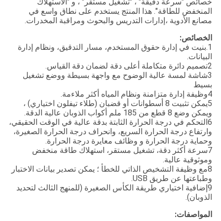
خصائص "سرعة دقيقة" ، "تشغيل مستقر" ، و "الاستهلاك
المنخفض للطاقة". هذا المنتج يستخدم على نطاق واسع في
مصانع الأدوية ،إدارات التدريس والبحوث ومراقبة المخدرات.
الخصائص:
1.
بنيت في إدارة حقوق المستخدم، مسار التدقيق، ونظام إدارة
البيانات.
2تصميم دائرة متكاملة أعلى دقة لضمان دقة القياس.
3شاشة لمسة عالية الوضوح مع واجهة بسيطة ووضع تشغيل
بسيط
4وظيفة إدارة متزامنة ونظام المياه أكثر ملاءمة.
5يمكن تثبيت 8 أسطوانات أو قضبان (طلاء تيفلون اختياري) ،
ويمكن وضع 8 قطع من 185 ملم أكواب الذوبان عالية الدقة.
6التحكم في درجة الحرارة الثابتة بدقة عالية في الوقت الحقيقي،
وارتفاع درجة الحرارة السريع، وانحراف درجة الحرارة الصغيرة،
وحماية درجة الحرارة و وظائف معايرة درجة الحرارة.
7سرعة أكثر دقة، تشغيل مستقر، استهلاك طاقة منخفض
وموثوقية عالية.
8مع وظيفة التشخيص الذاتي للخطأ ؛ يمكن تصدير بيانات الاختبار
وطباعتها عن طريق USB.
9إضافية اختياري طريقة الكأس الصغيرة (للمنهج الثالث لتحديد
الذوبان).
المواصفات: