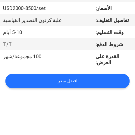
في
الأسعار:
USD2000-8500/set
المعمل
تفاصيل التغليف:
علبة كرتون التصدير القياسية
رقابة
وقت التسليم:
5-10 أيام
جودة
شروط الدفع:
T/T
القدرة على
100 مجموعة/شهر
اتصل
العرض:
بنا
افضل سعر
اطلب
اقتباس
خريطة
الموقع