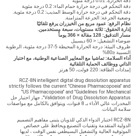
دقة الحرارة: 0.01 درجة مئوية
دقة التحكم في درجة حرارة حمام الماء: 0.2 درجة مئوية
دقة التحكم في درجة حرارة الوسط المذيب: 0.2 درجة مئوية.
وضعية الجرعة: الجرعة المتزامنة.
نظام الرفع: عمود مربع من الخيزران يرفع تلقائيًا
إدارة الحقوق: ثلاثة مستويات، سبعة مستخدمين.
مسار التدقيق: 128 مقالة × 366 يوماً
ضوضاء التشغيل: < 60 ديسيبل
ظروف البيئة: درجة الحرارة المحيطة 5-37 درجة مئوية، الرطوبة
النسبية ≤80%
أداء السلامة: تماشيا مع المعايير الصناعية الوطنية، مع اختبار
الذاتي ووظائف الحماية التلقائية
إمدادات الطاقة: 220 فولت، 50 هرتز
RCZ-8N intelligent digital drug dissolution apparatus
strictly follows the current "Chinese Pharmacopoeia" and
"US Pharmacopoeia" and "Guidelines for Mechanical
Validation of Drug Dissolution Apparatus"، جهاز اختبار حل
المخدرات عالي الأداء بـ 8 قنوات، ويتوافق بالكامل مع مواصفات
سلامة البيانات.
RCZ-8N اختبار الدواء الذكي للذوبان يتبنى مفاهيم التصميم
الدولية المتقدمة وتقنيات التصنيع.ويحافظ على خصائص
الموثوقية العالية والتشغيل البسيطفي نفس الوقت ، لديها