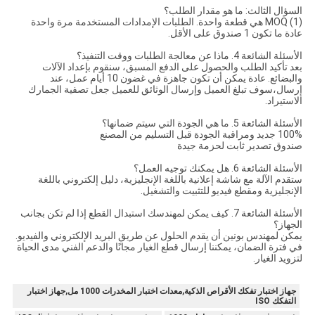
السؤال الثالث: ما هو مقدار الطلب؟
(1) MOQ هي قطعة واحدة. الطلبات الإمدادات المستخدمة مرة واحدة
عادة ما تكون 1 صندوق على الأقل.
الأسئلة الشائعة 4. ماذا عن معالجة الطلبات ووقت التنفيذ؟
بعد تأكيد الطلب والحصول على الدفع المسبق، سنقوم بإعداد الآلات
والبضائع. عادة يمكن أن تكون جاهزة في غضون 10 أيام عمل، عند
إرسال،سوف تبلغ العميل وإرسال الوثائق للعميل جعل تصفية الجمارك
الاستيراد.
الأسئلة الشائعة 5. ما هي الجودة التي سيتم ضمانها؟
100% جديد ومراقبة الجودة قبل التسليم من المصنع
صندوق تصدير ثابت لحزمة جيدة
الأسئلة الشائعة 6. هل يمكنك توجيه العمل؟
ستقدم الآلة مع شاشة إعلانية باللغة الإنجليزية، دليل إلكتروني باللغة
الإنجليزية ومقطع فيديو للتثبيت والتشغيل.
الأسئلة الشائعة 7. كيف يمكن لمهندسك استبدال القطع إذا لم تكن بجانب
الجهاز؟
يمكن لمهندس بونين أن يقدم الحلول عن طريق البريد الإلكتروني والفيديو.
في فترة الضمان، يمكننا إرسال قطع الغيار مجانًا والدعم الفني مدى الحياة
لتزويد الغيار.
جهاز اختبار تفكك الأقراص الذكية,معدات اختبار المخدرات 1000 مل,جهاز اختبار
التفكك ISO