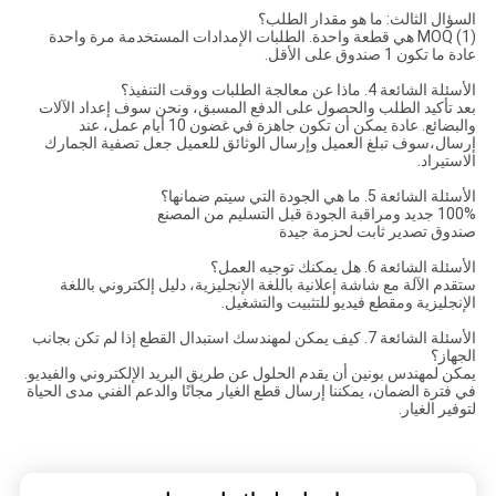
السؤال الثالث: ما هو مقدار الطلب؟
(1) MOQ هي قطعة واحدة. الطلبات الإمدادات المستخدمة مرة واحدة
عادة ما تكون 1 صندوق على الأقل.
الأسئلة الشائعة 4. ماذا عن معالجة الطلبات ووقت التنفيذ؟
بعد تأكيد الطلب والحصول على الدفع المسبق، ونحن سوف إعداد الآلات
والبضائع. عادة يمكن أن تكون جاهزة في غضون 10 أيام عمل، عند
إرسال،سوف تبلغ العميل وإرسال الوثائق للعميل جعل تصفية الجمارك
الاستيراد.
الأسئلة الشائعة 5. ما هي الجودة التي سيتم ضمانها؟
100% جديد ومراقبة الجودة قبل التسليم من المصنع
صندوق تصدير ثابت لحزمة جيدة
الأسئلة الشائعة 6. هل يمكنك توجيه العمل؟
ستقدم الآلة مع شاشة إعلانية باللغة الإنجليزية، دليل إلكتروني باللغة
الإنجليزية ومقطع فيديو للتثبيت والتشغيل.
الأسئلة الشائعة 7. كيف يمكن لمهندسك استبدال القطع إذا لم تكن بجانب
الجهاز؟
يمكن لمهندس بونين أن يقدم الحلول عن طريق البريد الإلكتروني والفيديو.
في فترة الضمان، يمكننا إرسال قطع الغيار مجانًا والدعم الفني مدى الحياة
لتوفير الغيار.