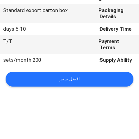
في
Standard export carton box
Packaging
المعمل
Details:
5-10 days
Delivery Time:
رقابة
T/T
Payment
جودة
Terms:
200 sets/month
Supply Ability:
اتصل
بنا
افضل سعر
اطلب
اقتباس
خريطة
الموقع