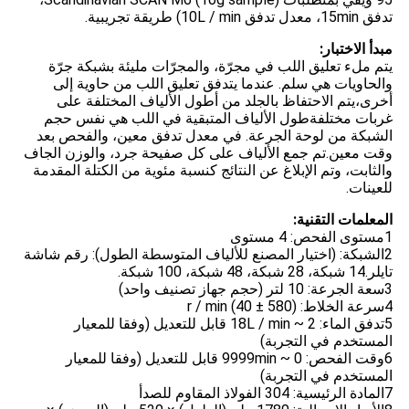
تدفق 15min، معدل تدفق 10L / min) طريقة تجريبية.
مبدأ الاختبار:
يتم ملء تعليق اللب في مجرّة، والمجرّات مليئة بشبكة جرّة
والحاويات هي سلم. عندما يتدفق تعليق اللب من حاوية إلى
أخرى،يتم الاحتفاظ بالجلد من أطول الألياف المختلفة على
غربات مختلفةطول الألياف المتبقية في اللب هي نفس حجم
الشبكة من لوحة الجرعة. في معدل تدفق معين، والفحص بعد
وقت معين.تم جمع الألياف على كل صفيحة جرد، والوزن الجاف
والثابت، وتم الإبلاغ عن النتائج كنسبة مئوية من الكتلة المقدمة
للعينات.
المعلمات التقنية:
1مستوى الفحص: 4 مستوى
2الشبكة: (اختيار المصنع للألياف المتوسطة الطول): رقم شاشة
تايلر.14 شبكة، 28 شبكة، 48 شبكة، 100 شبكة.
3سعة الجرعة: 10 لتر (حجم جهاز تصنيف واحد)
4سرعة الخلاط: (580 ± 40) r / min
5تدفق الماء: 2 ~ 18L / min قابل للتعديل (وفقا للمعيار
المستخدم في التجربة)
6وقت الفحص: 0 ~ 9999min قابل للتعديل (وفقا للمعيار
المستخدم في التجربة)
7المادة الرئيسية: 304 الفولاذ المقاوم للصدأ