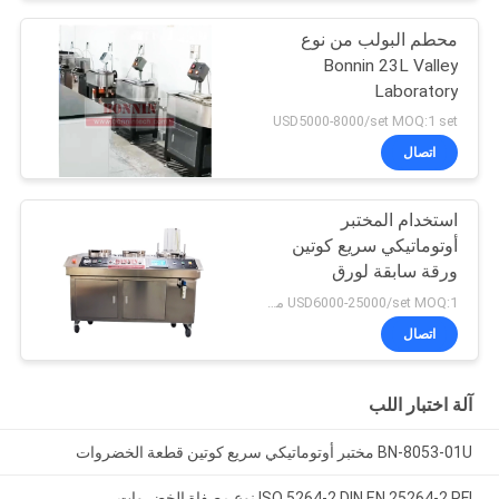
محطم البولب من نوع
Bonnin 23L Valley
Laboratory
USD5000-8000/set MOQ:1 set
اتصال
استخدام المختبر
أوتوماتيكي سريع كوتين
ورقة سابقة لورق
الخضروات
USD6000-25000/set MOQ:1 مجموعة
اتصال
آلة اختبار اللب
BN-8053-01U مختبر أوتوماتيكي سريع كوتين قطعة الخضروات
ISO 5264-2 DIN EN 25264-2 PFI نوع مصفاة الخضروات