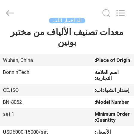
وادي
الخافق
،
مضرب
مختبر
آلة اختبار اللب
الوادي
750
واط
معدات تصنيف الألياف من مختبر
بيت
،
BN-
بونين
8049
مخافق
اللب
منتجات
المختبر
supplier.
Copyright
Wuhan, China
Place of Origin:
©
2022
أشرطة
-
اسم العلامة
BonninTech
2025
فيديو
التجارية:
Wuhan
Bonnin
Technology
إصدار الشهادات:
CE, ISO
Ltd..
All
معلومات
Rights
BN-8052
Model Number:
Reserved.
Developed
عنا
by
ECER
1 set
Minimum Order
Quantity:
جولة
الأسعار:
USD6000-15000/set