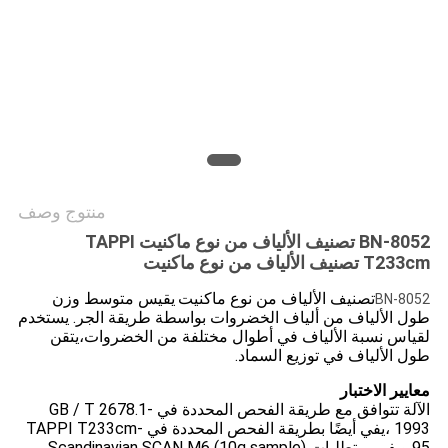
PRIVACY
POLICY
منتوج وصف
BN-8052 تصنيف الألياف من نوع ماكنيت TAPPI
T233cm تصنيف الألياف من نوع ماكنيت
تصنيف الألياف من نوع ماكنيت
يقيس متوسط وزن
BN-8052
طول الألياف من ألياف الخضروات بواسطة طريقة الجر. يستخدم
لقياس نسبة الألياف في أطوال مختلفة من الخضروات،يتقن
طول الألياف في توزيع السماد.
معايير الاختبار
الآلة تتوافق مع طريقة الفحص المحددة في GB / T 2678.1-
1993 ،يفي أيضًا بطريقة الفحص المحددة في TAPPI T233cm-
95 ويفي بمتطلبات Scandinavian SCAN M6 (10g sample)،