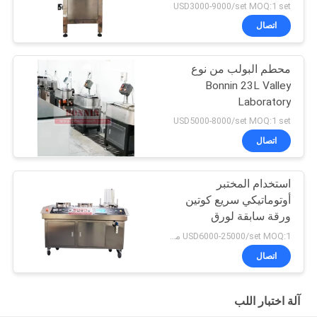
USD3000-9000/set MOQ:1 set
اتصال
محطم البولب من نوع
Bonnin 23L Valley
Laboratory
USD5000-8000/set MOQ:1 set
اتصال
استخدام المختبر
أوتوماتيكي سريع كوتين
ورقة سابقة لورق
الخضروات
USD6000-25000/set MOQ:1 مجموعة
اتصال
آلة اختبار اللب