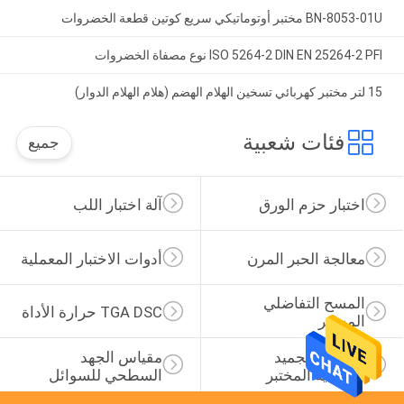
BN-8053-01U مختبر أوتوماتيكي سريع كوتين قطعة الخضروات
ISO 5264-2 DIN EN 25264-2 PFI نوع مصفاة الخضروات
15 لتر مختبر كهربائي تسخين الهلام الهضم (هلام الهلام الدوار)
فئات شعبية
جميع
اختبار حزم الورق
آلة اختبار اللب
معالجة الحبر المرن
أدوات الاختبار المعملية
المسح التفاضلي 
TGA DSC حرارة الأداة
المسعر
مجفف التجميد 
مقياس الجهد 
الفراغية المختبر
السطحي للسوائل