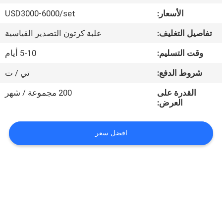
في
الأسعار:
USD3000-6000/set
المعمل
تفاصيل التغليف:
علبة كرتون التصدير القياسية
رقابة
وقت التسليم:
5-10 أيام
جودة
شروط الدفع:
تي / ت
القدرة على
200 مجموعة / شهر
اتصل
العرض:
بنا
افضل سعر
اطلب
اقتباس
خريطة
الموقع