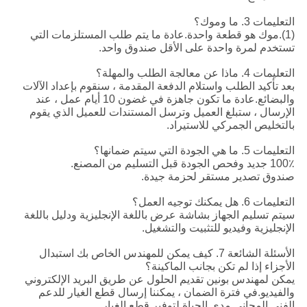
التعليمات 3. ما وموك؟
(1).موك هو قطعة واحدة.عادة ما يتم طلب المستلزمات التي
تستخدم لمرة واحدة على الأقل صندوق واحد.
التعليمات 4. ماذا عن معالجة الطلب والمهلة؟
بعد تأكيد الطلب واستلام الدفعة المقدمة ، سنقوم بإعداد الآلات
والبضائع.عادة ما تكون جاهزة في غضون 10 أيام عمل ، عند
الإرسال ، ستبلغ العميل وترسل المستندات للعميل الذي يقوم
بالتخليص الجمركي للاستيراد.
التعليمات 5. ما هي الجودة التي سيتم ضمانها؟
100٪ جديد وفحص الجودة قبل التسليم من المصنع.
صندوق تصدير مستقر لحزمة جيدة.
التعليمات 6. هل يمكنك توجيه العمل؟
سيتم تسليم الجهاز بشاشة عرض باللغة الإنجليزية ودليل باللغة
الإنجليزية وفيديو للتثبيت والتشغيل.
الأسئلة الشائعة 7. كيف يمكن للمهندس الخاص بك استبدال
الأجزاء إذا لم تكن بجانب الماكينة؟
يمكن لمهندس بونين تقديم الحلول عن طريق البريد الإلكتروني
والفيديو.في فترة الضمان ، يمكننا إرسال قطع الغيار للدعم
الفني المجاني مدى الحياة لتوفير قطع الغيار.