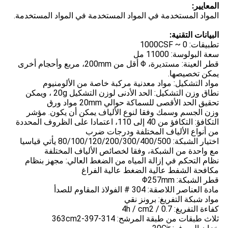
المعايير:
المواد المستخدمة في المواد المستخدمة في المواد المستخدمة.
البيانات التقنية:
تطبيقات: 0 ~ 1000CSF
سعة البولوسة: 11000 مل
قطر العينة: مستديرة، Φ أقل من 200mm، مربع وأحجام أخرى
يمكن تخصيصها.
مواد التشكيل: مواد معدنية مركبة خاصة من الألومنيوم
نطاق وزن التشكيل: الحد الأدنى لوزن التشكيل 20g ، ويمكن
تحقيق الحد الأقصى للسماكة حوالي 20mm مواد ورق
وزن الجسم وسمك وفقا لنوع الألياف يمكن أن يكون. مؤشر
التكافؤ: التكافؤ من 40 إلى 110، اعتمادا على الظروف المحددة
من أنواع الألياف المختلفة ودرجات ضرب
اختيار الشبكة: 80/100/120/200/300/400/500 يأتي قياسيا
مع واحدة من الشبكة، وفقا لخصائص الألياف المختلفة
نظام التحكم في إزالة المياه من الضغط العالي: مجهز بنظام
مكافحة الشفط عالية الضغط عالية الفراغ
قطر الشبكة: Φ257mm
مادة العناصر اللاصقة: 304 # الفولاذ المقاوم للصدأ
مواد شبكة التفريغ: برونز نقي
كفاءة التفريغ: 0.7 / 4h / cm2
ثلاث طبقات من طبقة المرشح: 314-397-363cm2