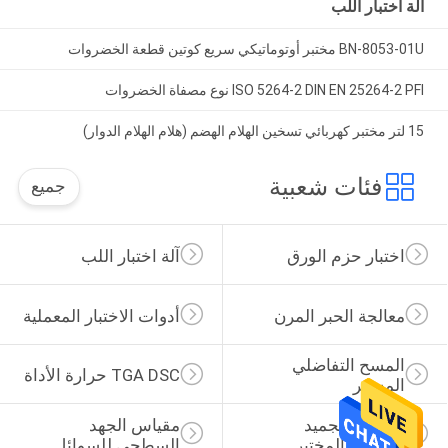
آلة اختبار اللب
BN-8053-01U مختبر أوتوماتيكي سريع كوتين قطعة الخضروات
ISO 5264-2 DIN EN 25264-2 PFI نوع مصفاة الخضروات
15 لتر مختبر كهربائي تسخين الهلام الهضم (هلام الهلام الدوار)
فئات شعبية
جميع
اختبار حزم الورق
آلة اختبار اللب
معالجة الحبر المرن
أدوات الاختبار المعملية
المسح التفاضلي 
TGA DSC حرارة الأداة
المسعر
مجفف التجميد 
مقياس الجهد 
الفراغية المختبر
السطحي للسوائل