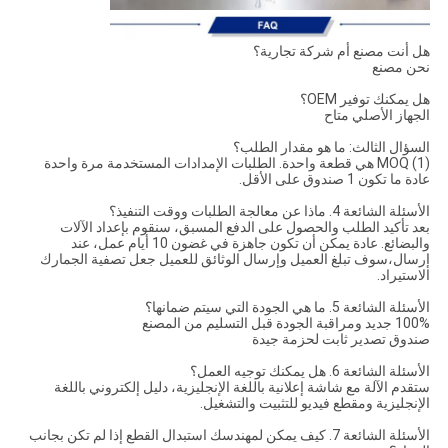
هل أنت مصنع أم شركة تجارية؟
نحن مصنع
هل يمكنك توفير OEM؟
الجهاز الأصلي متاح
السؤال الثالث: ما هو مقدار الطلب؟
(1) MOQ هي قطعة واحدة. الطلبات الإمدادات المستخدمة مرة واحدة
عادة ما تكون 1 صندوق على الأقل.
الأسئلة الشائعة 4. ماذا عن معالجة الطلبات ووقت التنفيذ؟
بعد تأكيد الطلب والحصول على الدفع المسبق، سنقوم بإعداد الآلات
والبضائع. عادة يمكن أن تكون جاهزة في غضون 10 أيام عمل، عند
إرسال،سوف تبلغ العميل وإرسال الوثائق للعميل جعل تصفية الجمارك
الاستيراد.
الأسئلة الشائعة 5. ما هي الجودة التي سيتم ضمانها؟
100% جديد ومراقبة الجودة قبل التسليم من المصنع
صندوق تصدير ثابت لحزمة جيدة
الأسئلة الشائعة 6. هل يمكنك توجيه العمل؟
ستقدم الآلة مع شاشة إعلانية باللغة الإنجليزية، دليل إلكتروني باللغة
الإنجليزية ومقطع فيديو للتثبيت والتشغيل.
الأسئلة الشائعة 7. كيف يمكن لمهندسك استبدال القطع إذا لم تكن بجانب