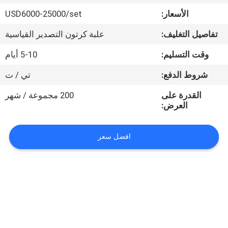
في
الأسعار:
USD6000-25000/set
المعمل
تفاصيل التغليف:
علبة كرتون التصدير القياسية
رقابة
وقت التسليم:
5-10 أيام
جودة
شروط الدفع:
تي / ت
القدرة على
200 مجموعة / شهر
اتصل
العرض:
بنا
افضل سعر
اطلب
اقتباس
خريطة
الموقع