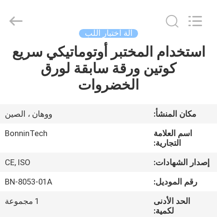
وادي
الخافق
،
مضرب
مختبر
آلة اختبار اللب
الوادي
750
واط
استخدام المختبر أوتوماتيكي سريع
بيت
،
BN-
كوتين ورقة سابقة لورق
8049
مخافق
اللب
منتجات
الخضروات
المختبر
supplier.
Copyright
©
2022
أشرطة
مكان المنشأ:
ووهان ، الصين
-
2025
فيديو
Wuhan
اسم العلامة
BonninTech
Bonnin
Technology
التجارية:
Ltd..
All
معلومات
Rights
إصدار الشهادات:
CE, ISO
Reserved.
Developed
عنا
by
رقم الموديل:
BN-8053-01A
ECER
الحد الأدنى
1 مجموعة
جولة
لكمية: