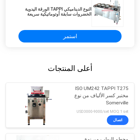
النوع الديناميكي TAPPI الورقة اليدوية
الخضروات سابقة أوتوماتيكية سريعة
ورقة كوتين السابقة مع 3 مجففات الفراغ
استمر
أعلى المنتجات
ISO UM242 TAPPI T275
مختبر كسر الألياف من نوع
Somerville
USD3000-9000/set MOQ:1 set
اتصال
محطم البولب من نوع