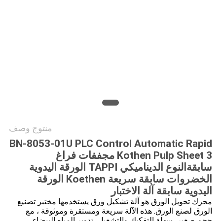
PRIVACY
POLICY
منتوج وصف
BN-8053-01U PLC Control Automatic Rapid
Kothen Pulp Sheet 3 مجففات فراغ
سابقة
النوع الديناميكي TAPPI الورقة اليدوية
الخضروات سابقة سريعة Koethen الورقة
اليدوية سابقة آلة الاختبار
محرك تحويل الورق هو آلة تشكيل ورق يستخدمها مختبر تصنيع
الورق لصنع الورق. هذه الآلة سريعة ومستقرة وموثوقة ، مع
حجم صغير ،سهلة التفكيك والتشغيل، تدوير المياه البيضاء،