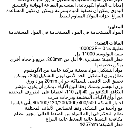
إمدادات المياه الكهربائية، المنسجم الفقاعة الهوائية والتنسيق
اليدوي. يمكن أن تصفية المياه بسرعة ويمكن أن تكون المساعدة
الفراغ. خزانة الفولاذ المقاوم للصدأ.
المعايير:
المواد المستخدمة في المواد المستخدمة في المواد المستخدمة.
البيانات التقنية:
تطبيقات: 0 ~ 1000CSF
سعة البولوسة: 11000 مل
قطر العينة: مستديرة، Φ أقل من 200mm، مربع وأحجام أخرى
يمكن تخصيصها.
مواد التشكيل: مواد معدنية مركبة خاصة من الألومنيوم
نطاق وزن التشكيل: الحد الأدنى لوزن التشكيل 20g ، ويمكن
تحقيق الحد الأقصى للسماكة حوالي 20mm مواد ورق
وزن الجسم وسمك وفقا لنوع الألياف يمكن أن يكون. مؤشر
التكافؤ: التكافؤ من 40 إلى 110، اعتمادا على الظروف المحددة
من أنواع الألياف المختلفة ودرجات ضرب
اختيار الشبكة: 80/100/120/200/300/400/500 يأتي قياسيا
مع واحدة من الشبكة، وفقا لخصائص الألياف المختلفة
نظام التحكم في إزالة المياه من الضغط العالي: مجهز بنظام
مكافحة الشفط عالية الضغط عالية الفراغ
قطر الشبكة: Φ257mm