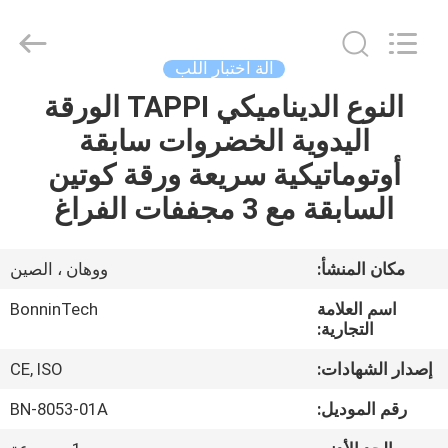
وادي
الخافق
،
مضرب
مختبر
آلة اختبار اللب
الوادي
750
واط
النوع الديناميكي TAPPI الورقة
بيت
،
BN-
اليدوية الخضروات سابقة
8049
مخافق
اللب
منتجات
أوتوماتيكية سريعة ورقة كوتين
المختبر
supplier.
Copyright
السابقة مع 3 مجففات الفراغ
©
2022
أشرطة
-
2025
فيديو
Wuhan
مكان المنشأ:
ووهان ، الصين
Bonnin
Technology
Ltd..
اسم العلامة
BonninTech
All
معلومات
Rights
التجارية:
Reserved.
Developed
عنا
by
إصدار الشهادات:
CE, ISO
ECER
رقم الموديل:
BN-8053-01A
جولة