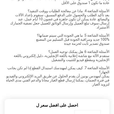
عادة ما تكون 1 صندوق على الأقل.
الأسئلة الشائعة 4. ماذا عن معالجة الطلبات ووقت التنفيذ؟
بعد تأكيد الطلب والحصول على الدفع المسبق، سنقوم بإعداد الآلات
والبضائع. عادة يمكن أن تكون جاهزة في غضون 10 أيام عمل، عند
إرسال،سوف تبلغ العميل وإرسال الوثائق للعميل جعل تصفية الجمارك
الاستيراد.
الأسئلة الشائعة 5. ما هي الجودة التي سيتم ضمانها؟
100% جديد ومراقبة الجودة قبل التسليم من المصنع
صندوق تصدير ثابت لحزمة جيدة
الأسئلة الشائعة 6. هل يمكنك توجيه العمل؟
ستقدم الآلة مع شاشة إعلانية باللغة الإنجليزية، دليل إلكتروني باللغة
الإنجليزية ومقطع فيديو للتثبيت والتشغيل.
الأسئلة الشائعة 7. كيف يمكن لمهندسك استبدال القطع إذا لم تكن بجانب
الجهاز؟
يمكن لمهندس بونين أن يقدم الحلول عن طريق البريد الإلكتروني والفيديو.
في فترة الضمان، يمكننا إرسال قطع الغيار مجانا والدعم الفني مدى الحياة
لتزويد الغيار.
احصل على افضل سعر ل