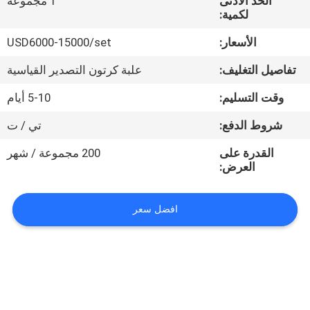
الحد الأدنى
1 مجموعة
في
لكمية:
المعمل
الأسعار:
USD6000-15000/set
تفاصيل التغليف:
علبة كرتون التصدير القياسية
رقابة
جودة
وقت التسليم:
5-10 أيام
شروط الدفع:
تي / ت
اتصل
القدرة على
200 مجموعة / شهر
بنا
العرض:
اطلب
افضل سعر
اقتباس
خريطة
الموقع