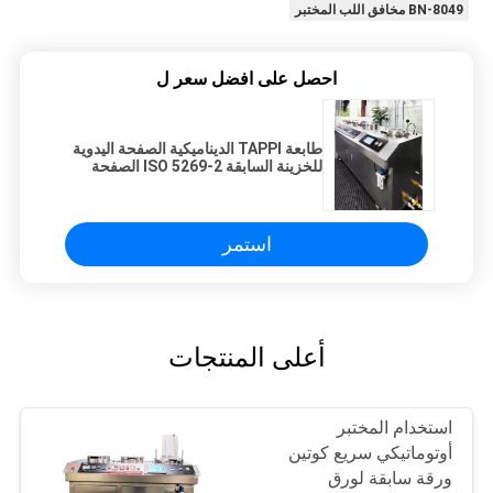
BN-8049 مخافق اللب المختبر
احصل على افضل سعر ل
طابعة TAPPI الديناميكية الصفحة اليدوية
للخزينة السابقة ISO 5269-2 الصفحة
الآلية السريعة لخزينة كوثن السابقة مع
ثلاث مجففات فراغ
استمر
أعلى المنتجات
استخدام المختبر
أوتوماتيكي سريع كوتين
ورقة سابقة لورق