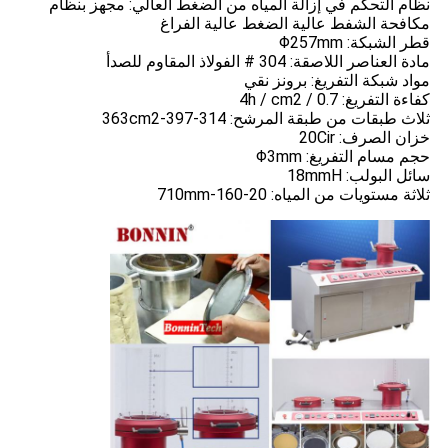
نظام التحكم في إزالة المياه من الضغط العالي: مجهز بنظام
مكافحة الشفط عالية الضغط عالية الفراغ
قطر الشبكة: Φ257mm
مادة العناصر اللاصقة: 304 # الفولاذ المقاوم للصدأ
مواد شبكة التفريغ: برونز نقي
كفاءة التفريغ: 0.7 / 4h / cm2
ثلاث طبقات من طبقة المرشح: 314-397-363cm2
خزان الصرف: 20Cir
حجم مسام التفريغ: Φ3mm
سائل البولب: 18mmH
ثلاثة مستويات من المياه: 20-160-710mm