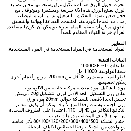
محرك تحويل الورق هو آلة تشكيل ورق يستخدمها مختبر تصنيع
الورق لصنع الورق. هذه الآلة سريعة ومستقرة وموثوقة ، مع
حجم صغير ،سهلة التفكيك والتشغيل، تدوير المياه البيضاء،
إمدادات المياه الكهربائية، المنسجم الفقاعة الهوائية والتنسيق
اليدوي. يمكن أن تصفية المياه بسرعة ويمكن أن تكون المساعدة
الفراغ. خزانة الفولاذ المقاوم للصدأ.
المعايير:
المواد المستخدمة في المواد المستخدمة في المواد المستخدمة.
البيانات التقنية:
تطبيقات: 0 ~ 1000CSF
سعة البولوسة: 11000 مل
قطر العينة: مستديرة، Φ أقل من 200mm، مربع وأحجام أخرى
يمكن تخصيصها.
مواد التشكيل: مواد معدنية مركبة خاصة من الألومنيوم
نطاق وزن التشكيل: الحد الأدنى لوزن التشكيل 20g ، ويمكن
تحقيق الحد الأقصى للسماكة حوالي 20mm مواد ورق
وزن الجسم وسمك وفقا لنوع الألياف يمكن أن يكون. مؤشر
التكافؤ: التكافؤ من 40 إلى 110، اعتمادا على الظروف المحددة
من أنواع الألياف المختلفة ودرجات ضرب
اختيار الشبكة: 80/100/120/200/300/400/500 يأتي قياسيا
مع واحدة من الشبكة، وفقا لخصائص الألياف المختلفة