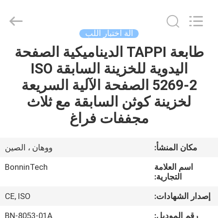
Copyright
©
2022
-
2026
آلة اختبار اللب
Wuhan
Bonnin
Technology
طابعة TAPPI الديناميكية الصفحة
بيت
Ltd..
All
اليدوية للخزينة السابقة ISO
Rights
Reserved.
Developed
منتجات
5269-2 الصفحة الآلية السريعة
by
ECER
لخزينة كوثن السابقة مع ثلاث
أشرطة
مجففات فراغ
فيديو
مكان المنشأ:
ووهان ، الصين
معلومات
اسم العلامة
BonninTech
عنا
التجارية:
إصدار الشهادات:
CE, ISO
جولة
رقم الموديل:
BN-8053-01A