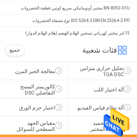
BN-8053-01U مختبر أوتوماتيكي سريع كوتين قطعة الخضروات
ISO 5264-2 DIN EN 25264-2 PFI نوع مصفاة الخضروات
15 لتر مختبر كهربائي تسخين الهلام الهضم (هلام الهلام الدوار)
فئات شعبية
جميع
تحليل حراري متزامن 
معالجة الحبر المرن
TGA DSC
كالوريمتر المسح 
آلة اختبار اللب
التفاضلي DSC
آلة نظام قياس الفيديو
اختبار حزم الورق
مجفف التجميد 
مقياس الجهد 
الفراغية المختبر
السطحي للسوائل