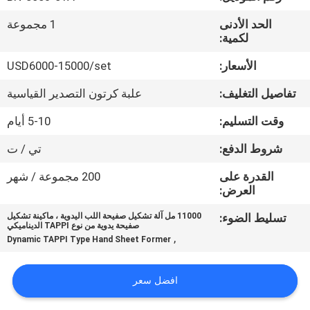
في
الحد الأدنى
1 مجموعة
المعمل
لكمية:
الأسعار:
USD6000-15000/set
رقابة
تفاصيل التغليف:
علبة كرتون التصدير القياسية
جودة
وقت التسليم:
5-10 أيام
اتصل
شروط الدفع:
تي / ت
بنا
القدرة على
200 مجموعة / شهر
العرض:
اطلب
تسليط الضوء:
11000 مل آلة تشكيل صفيحة اللب اليدوية ، ماكينة تشكيل
صفيحة يدوية من نوع TAPPI الديناميكي
اقتباس
,
Dynamic TAPPI Type Hand Sheet Former
خريطة
افضل سعر
الموقع