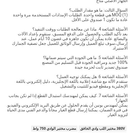
الجهاز الأصلي متاح
السؤال الثالث: ما هو مقدار الطلب؟
(1) MOQ هي قطعة واحدة. الطلبات الإمدادات المستخدمة مرة واحدة
عادة ما تكون 1 صندوق على الأقل.
الأسئلة الشائعة 4. ماذا عن معالجة الطلبات ووقت التنفيذ؟
بعد تأكيد الطلب والحصول على الدفع المسبق، سنقوم بإعداد الآلات
والبضائع. عادة يمكن أن تكون جاهزة في غضون 10 أيام عمل، عند
إرسال،سوف تبلغ العميل وإرسال الوثائق للعميل جعل تصفية الجمارك
الاستيراد.
الأسئلة الشائعة 5. ما هي الجودة التي سيتم ضمانها؟
100% جديد ومراقبة الجودة قبل التسليم من المصنع
صندوق تصدير ثابت لحزمة جيدة
الأسئلة الشائعة 6. هل يمكنك توجيه العمل؟
ستقدم الآلة مع شاشة إعلانية باللغة الإنجليزية، دليل إلكتروني باللغة
الإنجليزية ومقطع فيديو للتثبيت والتشغيل.
الأسئلة الشائعة 7. كيف يمكن لمهندسك استبدال القطع إذا لم تكن بجانب
الجهاز؟
يمكن لمهندس بونين أن يقدم الحلول عن طريق البريد الإلكتروني والفيديو.
في فترة الضمان، يمكننا إرسال قطع الغيار مجانا والدعم الفني مدى الحياة
لتزويد الغيار.
380V مختبر اللب وادي الخافق
مضرب مختبر الوادي 750 واط