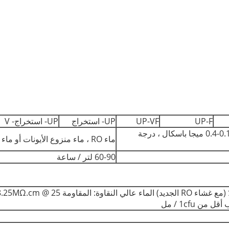
UP-F
UP-VF
UP- استخراج
UP- استخراج- V
مياه الصنبور الحضرية ، ضغط المدخل 0.15-0.4 ميجا باسكال ، درجة
ماء RO ، ماء منزوع الأيونات أو ماء مقطر إلخ.
60-90 لتر / ساعة