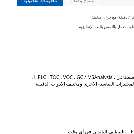
منتوج وصف
معلومات تفصيلية
نة تعمل باللمس باللغة الإنجليزية
حساسية عالية ICP / MS ، PCR ، تحليل مستوى ppt ، تحليل النظائر ، البيولوجيا الجزيئية ، علوم الحياة ، ثقافة الخلية ، التلقيح الاصطناعي ، HPLC ، TOC ، VOC ، GC / MSAnalysis ،
لمختبرات القياسية الأخرى ومختلف الأدوات الدقيقة