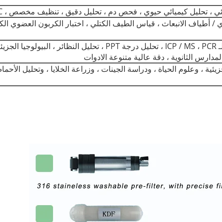
: الامتصاص الذري / أطياف الانبعاث ، قياس الطيف الكتلي ، اختبار الكربون العضوي
UP-F & UP-Extract-F: حساسية عالية لـ ICP / MS ، PCR ، تحليل
رس الثانوية ، دقة عالية متنوعة الادوات
UP-V: البيولوجيا الجزيئية ، وعلوم الحياة ، ودراسة الجينات ، وزراعة الخلايا ، وتح