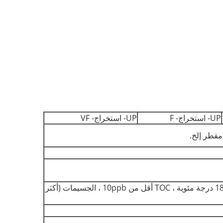
UP- استخراج- F
UP- استخراج- VF
الماء النقي: معدل تحلية المياه 95٪ -99٪ (مع غشاء RO الجديد) الماء عالي النقاوة: المقاومة 18.25MΩ.cm @ 25 درجة مئوية ، TOC أقل من 10ppb ، الجسيمات (أكثر