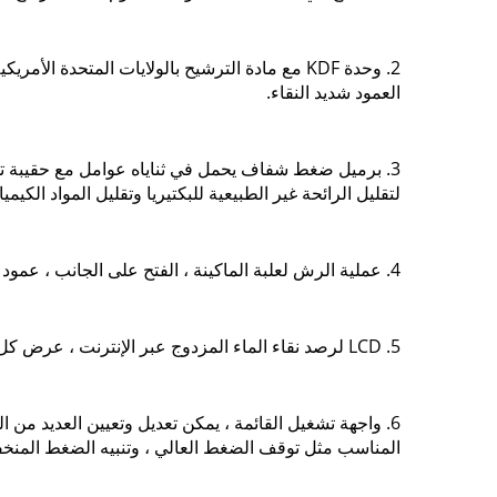
2. وحدة KDF مع مادة الترشيح بالولايات المتحدة 
العمود شديد النقاء.
3. برميل ضغط شفاف يحمل في ثناياه عوامل مع حقيبة تخزين
لتقليل الرائحة غير الطبيعية للبكتيريا وتقليل المواد الكيم
4. عملية الرش لعلبة الماكينة ، الفتح على الجانب ، عمود ترشيح إدخال سريع من نوع U كوري مقاس 11 بوصة - سهل للتبديل والإصلاح.
5. LCD لرصد نقاء الماء المزدوج عبر الإنترنت ، عرض كل من موصلية الماء RO فوق مقاومة الماء ، يمكن أيضًا عرض حالة تشغيل الماكينة.
6. واجهة تشغيل القائمة ، يمكن تعديل وتعيين العديد من
المناسب مثل توقف الضغط العالي ، وتنبيه الضغط المنخفض