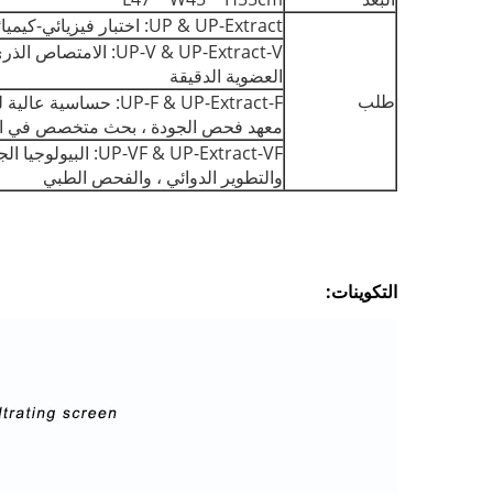
UP & UP-Extract: اختبار فيزيائي-كيميائي ، تحليل كيميائي حيوي ، فحص دم ، تحليل دقيق ، تنظيف مخصص ، HPLC ، IC ، تجربة تحليل GC
UP-V & UP-Extract-V
العضوية الدقيقة
طلب
معهد فحص الجودة ، بحث متخصص في المدا
F & UP-Extract-VF
والتطوير الدوائي ، والفحص الطبي
التكوينات: