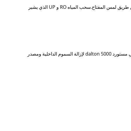
7. RO & ulrapure تجاوز نقاوة المياه التنبيه ، وتذكير تلقائيًا باستبدال عناصر المرشح ؛ضبط وقت تجميع المياه ، سحب الماء عن طريق لمس المفتاح.سحب المياه RO و UP الذي يشير
9. خط أنابيب مع موصل إدخال سريع (شهادة NSF) ، مصباح UV مزدوج الطول الموجي للتعقيم وتقليل TOC ، عنصر ترشيح أصلي مستورد 5000 dalton لإزالة السموم الداخلية ومصدر