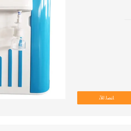
ﺎﺘﺼﻟ ﺍﻶﻧ