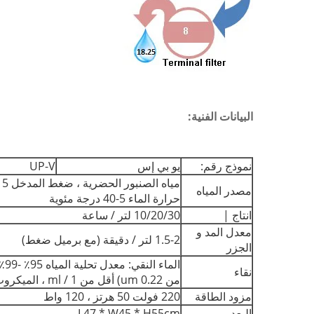
البيانات الفنية:
نموذج رقم:
يو بي إس
UP-V
مصدر المياه
حرارة الماء 5-40 درجة مئوية
انتاج |
10/20/30 لتر / ساعة
معدل المد و
1.5-2 لتر / دقيقة (مع برميل ضغط)
الجزر
نقاء
من 0.22 um) أقل من 1 / ml ، الميكروب أقل من 1cfu / مل
مزود الطاقة
220 فولت 50 هرتز ، 120 واط
البعد
L47 * W45 * H55cm