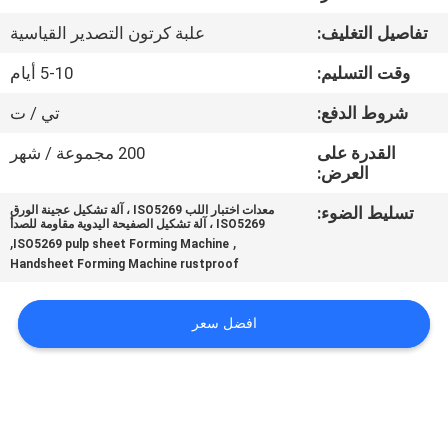
في
تفاصيل التغليف:
علبة كرتون التصدير القياسية
المعمل
وقت التسليم:
5-10 أيام
رقابة
شروط الدفع:
تي / ت
جودة
القدرة على
200 مجموعة / شهر
العرض:
اتصل
تسليط الضوء:
معدات اختبار اللب ISO5269 ، آلة تشكيل عجينة الورق
ISO5269 ، آلة تشكيل الصفيحة اليدوية مقاومة للصدأ
بنا
,
,
ISO5269 pulp sheet Forming Machine
Handsheet Forming Machine rustproof
اطلب
افضل سعر
اقتباس
خريطة
الموقع