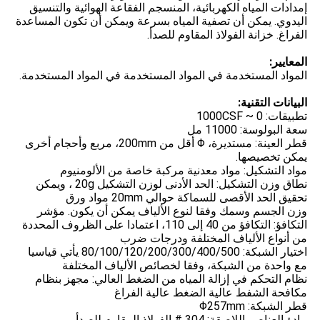
إمدادات المياه الكهربائية، المنسجم الفقاعة الهوائية والتنسيق
اليدوي. يمكن أن تصفية المياه بسرعة ويمكن أن تكون المساعدة
الفراغ. خزانة الفولاذ المقاوم للصدأ.
المعايير:
المواد المستخدمة في المواد المستخدمة في المواد المستخدمة.
البيانات التقنية:
تطبيقات: 0 ~ 1000CSF
سعة البولوسة: 11000 مل
قطر العينة: مستديرة، Φ أقل من 200mm، مربع وأحجام أخرى
يمكن تخصيصها.
مواد التشكيل: مواد معدنية مركبة خاصة من الألومنيوم
نطاق وزن التشكيل: الحد الأدنى لوزن التشكيل 20g ، ويمكن
تحقيق الحد الأقصى للسماكة حوالي 20mm مواد ورق
وزن الجسم وسمك وفقا لنوع الألياف يمكن أن يكون. مؤشر
التكافؤ: التكافؤ من 40 إلى 110، اعتمادا على الظروف المحددة
من أنواع الألياف المختلفة ودرجات ضرب
اختيار الشبكة: 80/100/120/200/300/400/500 يأتي قياسيا
مع واحدة من الشبكة، وفقا لخصائص الألياف المختلفة
نظام التحكم في إزالة المياه من الضغط العالي: مجهز بنظام
مكافحة الشفط عالية الضغط عالية الفراغ
قطر الشبكة: Φ257mm
مادة العناصر اللاصقة: 304 # الفولاذ المقاوم للصدأ