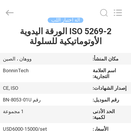
وادي
الخافق
،
مضرب
مختبر
آلة اختبار اللب
الوادي
750
واط
ISO 5269-2 الورقة اليدوية
بيت
،
BN-
الأوتوماتيكية للسلولة
8049
مخافق
اللب
منتجات
المختبر
المزود.
Copyright
مكان المنشأ:
ووهان ، الصين
©
2022
أشرطة
-
اسم العلامة
BonninTech
2025
فيديو
التجارية:
Wuhan
Bonnin
Technology
إصدار الشهادات:
CE, ISO
Ltd..
All
معلومات
Rights
رقم الموديل:
رقم BN-8053-01U
Reserved.
Developed
عنا
by
ECER
الحد الأدنى
1 مجموعة
لكمية:
جولة
الأسعار:
USD6000-15000/set