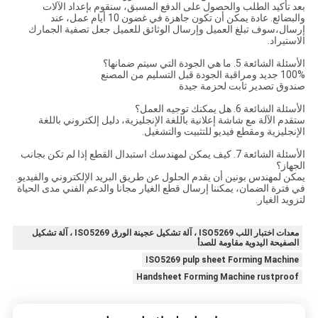
بعد تأكيد الطلب والحصول على الدفع المسبق، سنقوم بإعداد الآلات
والبضائع. عادة يمكن أن تكون جاهزة في غضون 10 أيام عمل، عند
إرسال،سوف تبلغ العميل وإرسال الوثائق للعميل جعل تصفية الجمارك
الاستيراد.
الأسئلة الشائعة 5. ما هي الجودة التي سيتم ضمانها؟
100% جديد ومراقبة الجودة قبل التسليم من المصنع
صندوق تصدير ثابت لحزمة جيدة
الأسئلة الشائعة 6. هل يمكنك توجيه العمل؟
ستقدم الآلة مع شاشة إعلانية باللغة الإنجليزية، دليل إلكتروني باللغة
الإنجليزية ومقطع فيديو للتثبيت والتشغيل.
الأسئلة الشائعة 7. كيف يمكن لمهندسك استبدال القطع إذا لم تكن بجانب
الجهاز؟
يمكن لمهندس بونين أن يقدم الحلول عن طريق البريد الإلكتروني والفيديو.
في فترة الضمان، يمكننا إرسال قطع الغيار مجانا والدعم الفني مدى الحياة
لتزويد الغيار.
معدات اختبار اللب ISO5269 ، آلة تشكيل عجينة الورق ISO5269 ، آلة تشكيل
الصفيحة اليدوية مقاومة للصدأ
ISO5269 pulp sheet Forming Machine
Handsheet Forming Machine rustproof