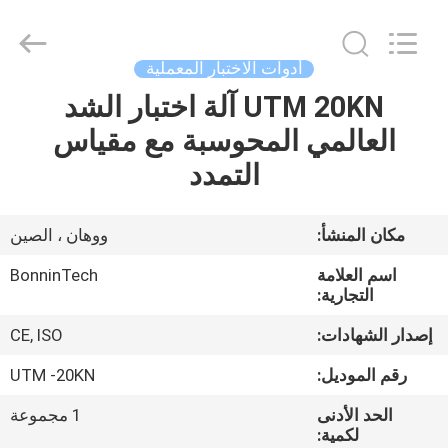
supplier.
Copyright
©
2022
-
أدوات الاختبار المعملية
2026
Wuhan
Bonnin
UTM 20KN آلة اختبار الشد
بيت
Technology
Ltd..
العالمي المحوسبة مع مقياس
All
Rights
Reserved.
منتجات
التمدد
Developed
by
ECER
أشرطة
مكان المنشأ:
ووهان ، الصين
فيديو
اسم العلامة
BonninTech
التجارية:
معلومات
إصدار الشهادات:
CE, ISO
عنا
رقم الموديل:
UTM -20KN
الحد الأدنى
1 مجموعة
جولة
لكمية: