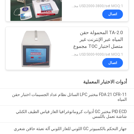
USD2000-3800/set MOQ:1 مجموعة
اتصال
TA-2.0 المحمولة حقن
المياه عبر الإنترنت غير
متصل اختبار TOC مجموع
الكربون العضوي محلل
USD5000-9000/set MOQ:1 مجموعة
اتصال
أدوات الاختبار المعملية
FDA 21 CFR-11 مختبر LPC السائل نظام عداد الجسيمات اختبار حقن
المياه
PID ECD مختبر GC أدوات كروماتوغرافيا الغاز قياس الطيف الكتلي
شاشة تعمل باللمس
جهاز التحكم بالكمبيوتر GC اللوني للغاز اللوني آلة تعبئة حاقن شعري