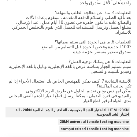
واحدة على الأقل صندوق واحد.
التعليمات 4. ماذا عن معالجة الطلب والمهلة؟
بعد تأكيد الطلب واستلام الدفعة المقدمة ، سنقوم بإعداد الآلات
والبضائع.عادة ما تكون جاهزة في غضون 10 أيام عمل ، عند الإرسال ،
ستبلغ العميل وترسل المستندات للعميل الذي يقوم بالتخليص الجمركي
للاستيراد.
التعليمات 5. ما هي الجودة التي سيتم ضمانها؟
100٪ الجديدة وفحص الجودة قبل التسليم من المصنع.
صندوق تصدير مستقر لحزمة جيدة.
التعليمات 6. هل يمكنك توجيه العمل؟
سيتم تسليم الجهاز بشاشة عرض باللغة الإنجليزية ودليل باللغة الإنجليزية
وفيديو للتثبيت والتشغيل.
الأسئلة الشائعة 7. كيف يمكن للمهندس الخاص بك استبدال الأجزاء إذا لم
تكن بجانب الماكينة؟
يمكن لمهندس بونين تقديم الحلول عن طريق البريد الإلكتروني
والفيديو.في فترة الضمان ، يمكننا إرسال قطع الغيار للدعم الفني المجاني
مدى الحياة لتوفير قطع الغيار.
UTM -20KN آلة اختبار الشد المحوسبة ، آلة اختبار الشد العالمية 20kN ، آلة
اختبار الشد المحوسبة
20kN universal tensile testing machine
computerised tensile testing machine