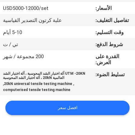
في
الأسعار:
USD5000-12000/set
المعمل
تفاصيل التغليف:
علبة كرتون التصدير القياسية
رقابة
وقت التسليم:
5-10 أيام
جودة
شروط الدفع:
تي / ت
القدرة على
200 مجموعة / شهر
اتصل
العرض:
بنا
تسليط الضوء:
UTM -20KN آلة اختبار الشد المحوسبة ، آلة اختبار الشد
العالمية 20kN ، آلة اختبار الشد المحوسبة
,
,
20kN universal tensile testing machine
computerised tensile testing machine
اطلب
اقتباس
افضل سعر
خريطة
الموقع