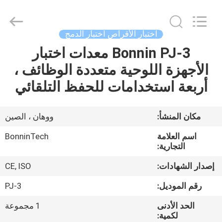
1000
مل
المزود.
Copyright
©
اختبار الأقراص اختبار الدمج
2022
-
2025
Bonnin PJ-3 معدات اختبار
بيت
Wuhan
Bonnin
الأجهزة اللوحية متعددة الوظائف ،
Technology
Ltd..
All
منتجات
أربعة استخدامات للحفظ التلقائي
Rights
Reserved.
Developed
by
ECER
أشرطة
مكان المنشأ:
ووهان ، الصين
فيديو
اسم العلامة
BonninTech
التجارية:
معلومات
إصدار الشهادات:
CE, ISO
عنا
رقم الموديل:
PJ-3
الحد الأدنى
1 مجموعة
جولة
لكمية: