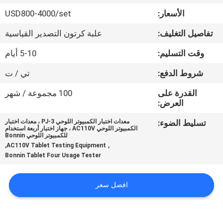
في
الأسعار:
USD800-4000/set
المعمل
تفاصيل التغليف:
علبة كرتون التصدير القياسية
رقابة
وقت التسليم:
5-10 أيام
جودة
شروط الدفع:
تي / ت
القدرة على
100 مجموعة / شهر
اتصل
العرض:
بنا
تسليط الضوء:
معدات اختبار الكمبيوتر اللوحي PJ-3 ، معدات اختبار
الكمبيوتر اللوحي AC110V ، جهاز اختبار أربعة استخدام
للكمبيوتر اللوحي Bonnin
,
,
AC110V Tablet Testing Equipment
اطلب
Bonnin Tablet Four Usage Tester
اقتباس
افضل سعر
خريطة
الموقع