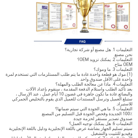
التعليمات 1. هل مصنع أو شركة تجارية؟
نحن مصنع.
التعليمات 2. يمكنك تزويد OEM؟
OEM متاح.
التعليمات 3. ما وموك؟
(1).موك هو قطعة واحدة.عادة ما يتم طلب المستلزمات التي تستخدم لمرة
واحدة على الأقل صندوق واحد.
التعليمات 4. ماذا عن معالجة الطلب والمهلة؟
بعد تأكيد الطلب واستلام الدفعة المقدمة ، سنقوم بإعداد الآلات
والبضائع.عادة ما تكون جاهزة في غضون 10 أيام عمل ، عند الإرسال ،
ستبلغ العميل وترسل المستندات للعميل الذي يقوم بالتخليص الجمركي
للاستيراد.
التعليمات 5. ما هي الجودة التي سيتم ضمانها؟
100٪ الجديدة وفحص الجودة قبل التسليم من المصنع.
صندوق تصدير مستقر لحزمة جيدة.
التعليمات 6. هل يمكنك توجيه العمل؟
سيتم تسليم الجهاز بشاشة عرض باللغة الإنجليزية ودليل باللغة الإنجليزية
وفيديو للتثبيت والتشغيل.