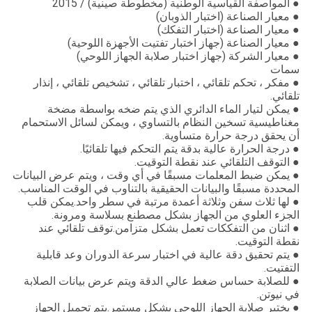
● المواصفة القياسية الوطنية (مخطوطة صينية) / 2015
● معيار الصناعة (اختبار الذوبان)
● معيار الصناعة (اختبار التفكك)
● معيار الصناعة (جهاز اختبار تفتيت الأجهزة اللوحية)
● معيار الشركة (جهاز اختبار صلابة الجهاز اللوحي)
سمات
● مفكر ، تحكم تلقائي ، اختبار تلقائي ، تشخيص تلقائي ، إنذار
تلقائي.
● يمكن لتيار الماء الدائري الذي يتم ضخه بواسطة مضخة
مغناطيسية تسخين النظام بالتساوي ، ويمكن لسائل الاستحمام
أن يحقق درجة حرارة متساوية.
● درجة الحرارة عالية بدقة يتم التحكم فيها تلقائيًا.
● التوقف التلقائي عند نقطة التوقيت.
● يمكن ضبط المعلمات مسبقًا في أي وقت ، ويتم عرض البيانات
المحددة مسبقًا والبيانات الحقيقية بالتناوب في الوقت المناسب.
● لها ثلاث سفن وثلاثة أعمدة مرتبة في سطر واحد.يمكن قلب
الجزء العلوي من الجهاز بشكل مصطنع بسلاسة ومرونة.
● اثنان من التفككات تعمل بشكل متزامن.توقف تلقائي عند
نقطة التوقيت.
● يتم تحقيق دقة عالية في اختبار سرعة الدوران وعد قابلية
التفتيت.
● للصلابة حساس ضغط عالي الدقة ويتم عرض بيانات الصلابة
في نيوتن.
● يختبر صلابة الجهاز اللوحي بشكل مستمر.يتم تحميل الجهاز