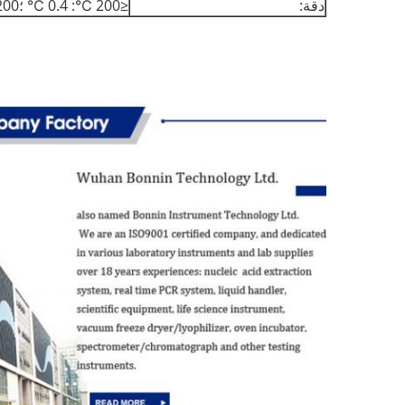
دقة:
≤200 ℃: 0.4 ℃ ؛200: 0.7 ℃