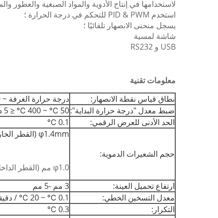
لاستخدامها في إنتاج الأدوية والمواد الصبغية والعطور والم
استخدم PID & PWM للتحكم في درجة الحرارة ؛
يسجل منحنى الانصهار تلقائيًا ؛
شاشة لمسية
USB و RS232
معلومات تقنية
نطاق قياس نقطة الانصهار:
درجة حرارة الغرفة ~ 400 درجة مئوية
ضبط معدل "درجة حرارة البداية":
50 ℃ ~ 400 ℃ ≤ 5 دقائق ؛400 ℃ ~ 50 ℃ ≤7 دقائق
الحد الأدنى للعرض الرقمي:
0.1 ℃
φ1.4mm (القطر الخارجي)
حجم الشعيرات الدموية:
φ1.0 مم (القطر الداخلي) ، 90 مم
ارتفاع تحميل العينة:
3 مم -5 مم
معدل التسخين الخطي:
0.1 ℃ ~ 20 ℃ / دقيقة
التكرار:
0.3 ℃