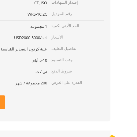
إصدار الشهادات:
CE, ISO
رقم الموديل:
WRS-1C 2C
الحد الأدنى لكمية:
1 مجموعة
الأسعار:
USD2000-5000/set
تفاصيل التغليف:
علبة كرتون التصدير القياسية
وقت التسليم:
5-10 أيام
شروط الدفع:
تي / ت
القدرة على العرض:
200 مجموعة / شهر