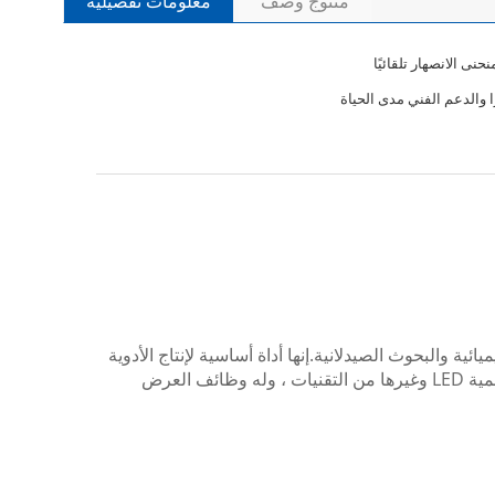
منتوج وصف
معلومات تفصيلية
نى الانصهار تلقائيًا
ائية والبحوث الصيدلانية.إنها أداة أساسية لإنتاج الأدوية
والتوابل والأصباغ والمواد البلورية العضوية الأخرى.يعتمد جهاز نقطة الانصهار الرقمي الكشف الكهروضوئي ، وشاشة العرض الرقمية LED وغيرها من التقنيات ، وله وظائف العرض