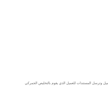
عادة ما تكون جاهزة في غضون 10 أيام عمل ، عند الإرسال ، ستبلغ العميل وترسل المستندات للعميل الذي يقوم بالتخليص الجمركي