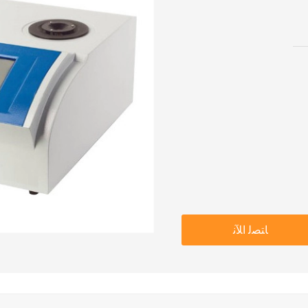
ﺎﺘﺼﻟ ﺍﻶﻧ