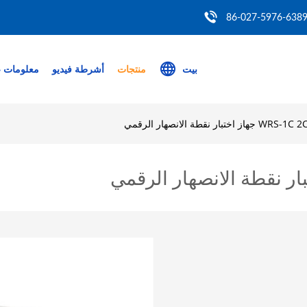
86-027-5976-638
بيت
منتجات
أشرطة فيديو
معلومات ع
تبار نقطة الانصهار الرقمي