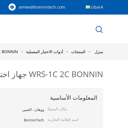
aimee@bonnintech.com
Arabic
9
منزل
المنتجات
أدوات الاختبار المعملية
WRS-1C 2C BONNIN جهاز اخ
WRS-1C 2C BONNIN جهاز اختبار نقطة الانصهار الرقمي
المعلومات الأساسية
مكان المنشأ:
ووهان ، الصين
اسم العلامة التجارية:
BonninTech