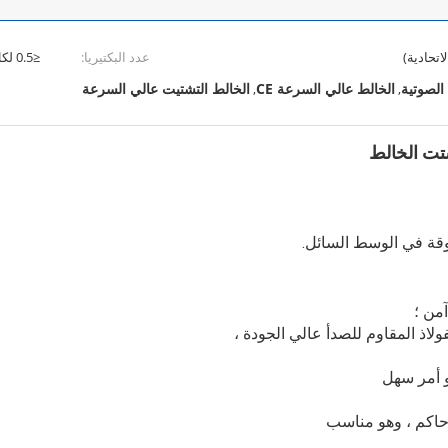
عدد البكتيريا:
≤0.5 لكل إناء. ساعة (إناء 90 ملم)
الخالط عالي السرعة CE
الخالط التشتيت عالي السرعة
,
,
حوقة في الوسط السائل.
من ؛
اذ المقاوم للصدأ عالي الجودة ،
 أمر سهل
حاكم ، وهو مناسب