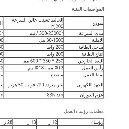
المواصفات الفنية
الخالط تشتت عالي السرعة
نموذج
-SH
HYJ200
مدى السرعة
300-23000r / نيم
00r
الاهلية
30-1500 مل
500
مدخل الطاقة
280 واط
280 
انتاج الطاقة
200 واط
200 
البعد الخارجي
250 * 350 * 600 مم
250 * 50
رأس العمل
Φ12 مم ، Φ18 مم
Φ12 مم
نمط العمل
متقطع
مت
الجهد االكهربى
تيار متردد 220 فولت 50 هرتز
تيار 
عزم الدوران
83N.cm
cm
معلمات رؤساء العمل
رؤساء
12 ز
18 ز
28 ز