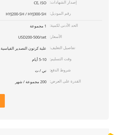
إصدار الشهادات:
CE, ISO
رقم الموديل:
HYJ200-SH / HYJ300-SH
الحد الأدنى لكمية:
1 مجموعة
الأسعار:
USD200-500/set
تفاصيل التغليف:
علبة كرتون التصدير القياسية
وقت التسليم:
5-10 أيام
شروط الدفع:
تي / ت
القدرة على العرض:
200 مجموعة / شهر