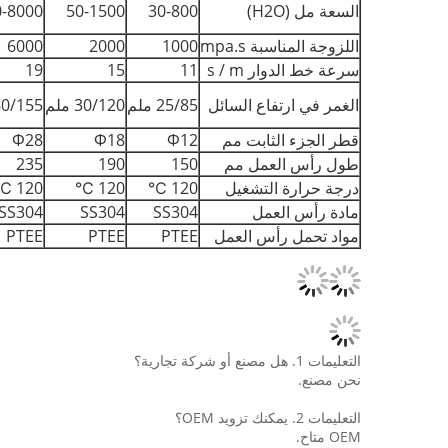
السعة مل (H2O)
30-800
50-1500
0-8000
اللزوجة المناسبة mpa.s
1000
2000
6000
سرعة خط الدوار s / m
11
15
19
الغمر في ارتفاع السائل
25/85 ملم
30/120 ملم
60/155 مل
قطر الجزء الثابت مم
Φ12
Φ18
Φ28
طول رأس العمل مم
150
190
235
درجة حرارة التشغيل
120 ℃
120 ℃
120 ℃
مادة رأس العمل
SS304
SS304
SS304
مواد تحمل رأس العمل
PTEE
PTEE
PTEE
التعليمات 1. هل مصنع أو شركة تجارية؟
نحن مصنع.
التعليمات 2. يمكنك تزويد OEM؟
OEM متاح.