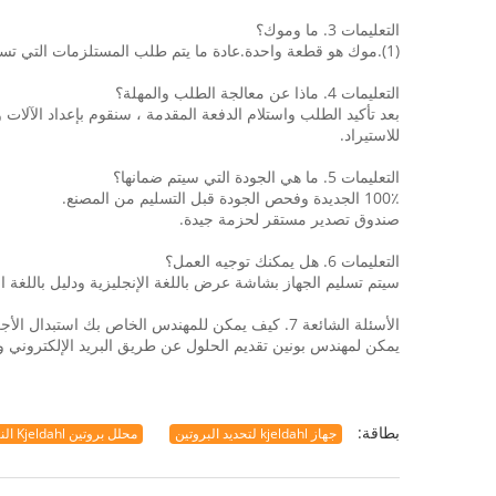
التعليمات 3. ما وموك؟
(1).موك هو قطعة واحدة.عادة ما يتم طلب المستلزمات التي تستخدم لمرة واحدة على الأقل صندوق واحد.
التعليمات 4. ماذا عن معالجة الطلب والمهلة؟
للاستيراد.
التعليمات 5. ما هي الجودة التي سيتم ضمانها؟
100٪ الجديدة وفحص الجودة قبل التسليم من المصنع.
صندوق تصدير مستقر لحزمة جيدة.
التعليمات 6. هل يمكنك توجيه العمل؟
سيتم تسليم الجهاز بشاشة عرض باللغة الإنجليزية ودليل باللغة الإ
الأسئلة الشائعة 7. كيف يمكن للمهندس الخاص بك استبدال الأجزاء إذا لم تكن بجانب الماكينة؟
يمكن لمهندس بونين تقديم الحلول عن طريق البريد الإلكتروني وال
بطاقة:
جهاز kjeldahl لتحديد البروتين
محلل بروتين Kjeldahl النيتروجين