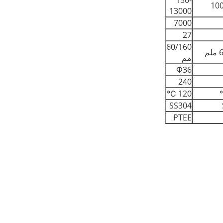
150-
10
13000
7000
27
60/160
م
مم
Φ36
240
120 ℃
SS304
PTEE