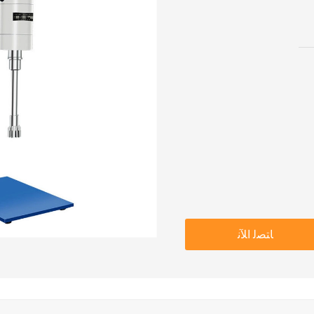
ﺎﺘﺼﻟ ﺍﻶﻧ