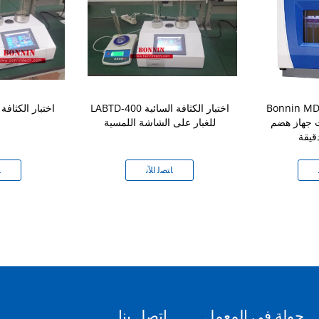
Bonnin MD
LABTD-400 اختبار الكثافة السائبة
LABTD-400 اختبار الكث
ت جهاز هضم
للغبار على الشاشة اللمسية
قيقة
ﺎﺘﺼﻟ ﺍﻶﻧ
ﺎ
جولة في المعمل
اتصل بنا