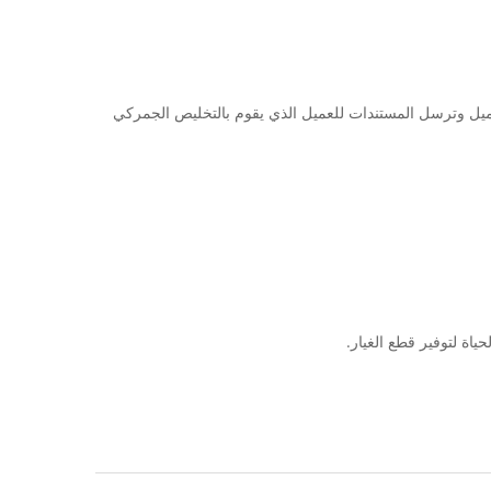
عادة ما تكون جاهزة في غضون 10 أيام عمل ، عند الإرسال ، ستبلغ العميل وترسل المستندات للعميل الذي يقوم بالتخليص الجمركي
اة لتوفير قطع الغيار.