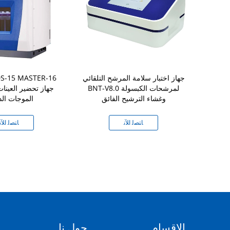
TA-2.0 المحمولة حقن المياه عبر
جهاز اختبار سلامة المرشح التلقائي
S-15 MASTER-16
تصل اختبار TOC
BNT-V8.0 لمرشحات الكبسولة
جهاز تحضير العينا
لعضوي محلل
وغشاء الترشيح الفائق
الموجات الد
ﻧ
ﺎﺘﺼﻟ ﺍﻶﻧ
ﺎﺘﺼﻟ ﺍﻶﻧ
الاقسام
حول نا