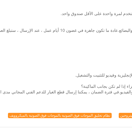
بعد تأكيد الطلب واستلام الدفعة المقدمة ، سنقوم بإعداد الآلات والبضائع.
نجليزية وفيديو للتثبيت والتشغيل.
فيديو.في فترة الضمان ، يمكننا إرسال قطع الغيار للدعم الفني المجاني مدى الحي
نظام تخليق الموجات فوق الصوتية بالموجات فوق الصوتية بالميكروويف