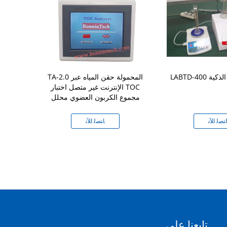
افة الذكية
TA-2.0 المحمولة حقن المياه عبر
جهاز اختبار سلا
الإنترنت غير متصل اختبار TOC
مجموع الكربون العضوي محلل
وغشاء ال
ﺘﺼﻟ ﺍﻶﻧ
ﺎﺘﺼﻟ ﺍﻶﻧ
ﺎﺘ
تابعنا على