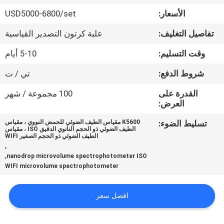
في
الأسعار:
USD5000-6800/set
المعمل
تفاصيل التغليف:
علبة كرتون التصدير القياسية
رقابة
وقت التسليم:
5-10 أيام
جودة
شروط الدفع:
تي / ت
القدرة على
100 مجموعة / شهر
اتصل
العرض:
بنا
تسليط الضوء:
K5600 مقياس الطيف الضوئي للحمض النووي ، مقياس
الطيف الضوئي ذو الحجم النانوي الدقيق ISO ، مقياس
الطيف الضوئي ذو الحجم الصغير WIFI
,
اطلب
,
nanodrop microvolume spectrophotometer ISO
WIFI microvolume spectrophotometer
اقتباس
افضل سعر
خريطة
الموقع