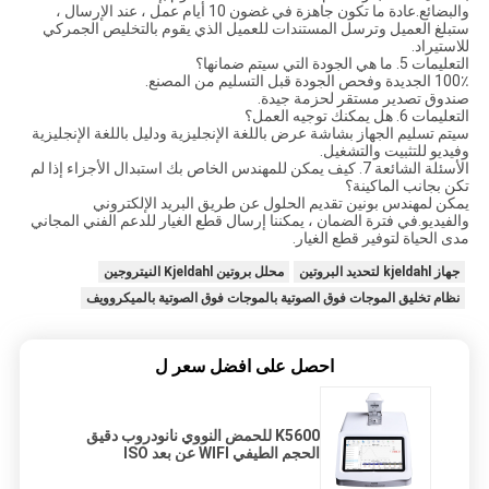
والبضائع.عادة ما تكون جاهزة في غضون 10 أيام عمل ، عند الإرسال ،
ستبلغ العميل وترسل المستندات للعميل الذي يقوم بالتخليص الجمركي
للاستيراد.
التعليمات 5. ما هي الجودة التي سيتم ضمانها؟
100٪ الجديدة وفحص الجودة قبل التسليم من المصنع.
صندوق تصدير مستقر لحزمة جيدة.
التعليمات 6. هل يمكنك توجيه العمل؟
سيتم تسليم الجهاز بشاشة عرض باللغة الإنجليزية ودليل باللغة الإنجليزية
وفيديو للتثبيت والتشغيل.
الأسئلة الشائعة 7. كيف يمكن للمهندس الخاص بك استبدال الأجزاء إذا لم
تكن بجانب الماكينة؟
يمكن لمهندس بونين تقديم الحلول عن طريق البريد الإلكتروني
والفيديو.في فترة الضمان ، يمكننا إرسال قطع الغيار للدعم الفني المجاني
مدى الحياة لتوفير قطع الغيار.
جهاز kjeldahl لتحديد البروتين
محلل بروتين Kjeldahl النيتروجين
نظام تخليق الموجات فوق الصوتية بالموجات فوق الصوتية بالميكروويف
احصل على افضل سعر ل
K5600 للحمض النووي نانودروب دقيق
الحجم الطيفي WIFI عن بعد ISO