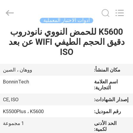
supplier.
Copyright
©
2022
-
أدوات الاختبار المعملية
2026
Wuhan
Bonnin
K5600 للحمض النووي نانودروب
بيت
Technology
Ltd..
دقيق الحجم الطيفي WIFI عن بعد
All
Rights
Reserved.
منتجات
ISO
Developed
by
ECER
أشرطة
مكان المنشأ:
ووهان ، الصين
فيديو
اسم العلامة
BonninTech
التجارية:
معلومات
إصدار الشهادات:
CE, ISO
عنا
رقم الموديل:
K5500Plus ، K5600
الحد الأدنى
1 مجموعة
جولة
لكمية: