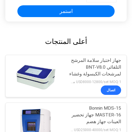
استمر
أعلى المنتجات
جهاز اختبار سلامة المرشح
التلقائي BNT-V8.0
لمرشحات الكبسولة وغشاء
الترشيح الفائق
USD8000-12800/set MOQ:1 مجموعة
اتصال
Bonnin MDS-15
MASTER-16 جهاز تحضير
العينات جهاز هضم
الموجات الدقيقة
USD25000-40000/set MOQ:1 مجموعة