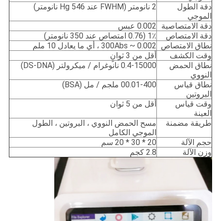
دقة الطول
2 نانومتر (FWHM عند Hg 546 نانومتر)
الموجي
دقة الامتصاصية
0.002 عبس
دقة الامتصاص
1٪ (0.76 امتصاص عند 350 نانومتر)
نطاق الامتصاص
0.002 ~ 300Abs ، أي ما يعادل 10 ملم
وقت الكشف
أقل من 3 ثوانٍ
نطاق الحمض
0.4-15000 نانوغرام / ميكرولتر (DS-DNA)
النووي
نطاق قياس
00.01-400 ملجم / مل (BSA)
البروتين
وقت قياس
أقل من 5 ثوان
العينة
طريقة مضمنة
مسح الحمض النووي ، البروتين ، الطول
الموجي الكامل
حجم الآلة
20 * 30 * 20 سم
وزن الآلة
2.8 كجم