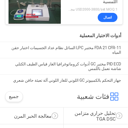
اللمسية
USD2000-3800/set MOQ:1 مجموعة
اتصال
أدوات الاختبار المعملية
FDA 21 CFR-11 مختبر LPC السائل نظام عداد الجسيمات اختبار حقن
المياه
PID ECD مختبر GC أدوات كروماتوغرافيا الغاز قياس الطيف الكتلي
شاشة تعمل باللمس
جهاز التحكم بالكمبيوتر GC اللوني للغاز اللوني آلة تعبئة حاقن شعري
فئات شعبية
جميع
تحليل حراري متزامن 
معالجة الحبر المرن
TGA DSC