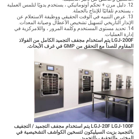
12. دليل مرن + تحكم أوتوماتيكي ، يستخدم يدويًا لتلمس العملية
، يستخدم تلقائيًا للإنتاج بالجملة.
13. عرض التنبيه في الوقت الحقيقي ووظيفة الاستعلام عن
الإنذار التاريخي لتسهيل تشخيص الأعطال وصيانة المعدات.
14. تحديد مستوى المستخدم وكلمة المرور ، واللامركزية في
إدارة العمليات.
LGJ-200F يتم استخدام مجفف التجميد الكامل من الفولاذ
المقاوم للصدأ مع التحقق من GMP في غرف الأبحاث.
LGJ-20F LGJ-100F يتم استخدام مجفف التجميد / التجفيف
بالتجميد بزيت السيليكون لتسخين الكواشف التشخيصية في
المختبر والتجفيف بالتجميد.