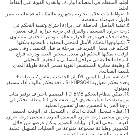
الجليد المنتظم في المصائد الباردة ، والقدرة القوية على إلتقاط
الجليد.
5. ضواغط ذات علامة تجارية مشهورة عالميًا ، كفاءة عالية ، عمر
طويل ، ضوضاء منخفضة.
6. تقنية الفاصل الحاصلة على براءة اختراع وتقنية التحكم في
درجة حرارة التقسيم ، والفرق في درجة حرارة الرف صغير ،
ودقة التحكم في درجة الحرارة عالية ، وتأثير التجفيف متساوي.
7. تكنولوجيا التحكم الأمثل لمنحنى التجفيف بالتجميد يمكنها
التحكم في معدل التبريد في مرحلة ما قبل التجميد ، وفي نفس
الوقت ، يمكنها التحكم في معدل تسخين العينة ودرجة فراغ
المرحلة الحالية في مراحل التسامي والتجفيف التحليلي.
8. وظيفة معايرة المستشعر القوية تضمن الدقة طويلة المدى
للقيمة المقاسة.
9. شاشة تعمل باللمس بالألوان الحقيقية مقاس 7 بوصات +
وحدة تحكم معيارية SH-HPSC-II ، دقة تحكم عالية ، أداء مستقر
وموثوق.
10. يمكن لنظام التحكم FD-EMB المصمم باحتراف توفير مئات
من وصفات العملية.تحتوي كل وصفة على 50 منطقة تحكم في
درجة الحرارة لتحسين معدل تحسين العملية.
11. نظام تسجيل البيانات الذكي ، التسجيل في الوقت الحقيقي
وعرض منحنى درجة حرارة المصيدة الباردة ، منحنى درجة حرارة
العينة ، منحنى الفراغ ، بيانات التصدير يمكن عرضها من خلال
الكمبيوتر وطباعة مجموعة متنوعة من العمليات لتسهيل عملية
التحسين والتحقق من تأثير التجفيف.