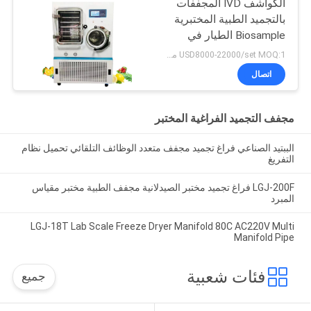
الكواشف IVD المجففات
بالتجميد الطبية المختبرية
Biosample الطيار في
الموقع
USD8000-22000/set MOQ:1 مجموعة
اتصال
مجفف التجميد الفراغية المختبر
الببتيد الصناعي فراغ تجميد مجفف متعدد الوظائف التلقائي تحميل نظام
التفريغ
LGJ-200F فراغ تجميد مختبر الصيدلانية مجفف الطبية مختبر مقياس
المبرد
LGJ-18T Lab Scale Freeze Dryer Manifold 80C AC220V Multi
Manifold Pipe
فئات شعبية
جميع