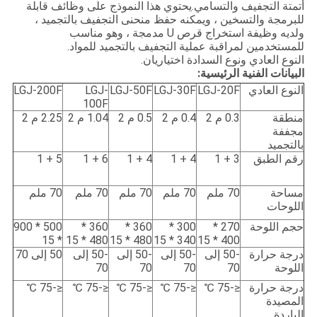
أتمتة التجفيف والتسامي.يحتوي هذا النموذج على وظائف قابلة
للبرمجة والتسخين ، ويمكنه حفظ منحنى التجفيف بالتجميد ،
ولديه وظيفة استخراج قرص U مدمجة ، وهو مناسب
للمستخدمين لمراقبة عملية التجفيف بالتجميد للمواد.
النوع العادي ونوع السدادة اختياريان.
البيانات الفنية الرئيسية:
النوع العادي
LGJ-20F
LGJ-30F
LGJ-50F
LGJ-
LGJ-200F
100F
منطقة
0.3 م 2
0.4 م 2
0.5 م 2
1.04 م 2
2.25 م 2
مجففة
بالتجميد
رقم الطبق
3 + 1
4 + 1
4 + 1
6 + 1
5 + 1
مساحة
70 ملم
70 ملم
70 ملم
70 ملم
70 ملم
اللوحات
حجم اللوحة
270 *
300 *
360 *
360 *
500 * 900
* 15
480 * 15
480 * 15
340 * 15
400 * 15
درجة حرارة
-50 إلى
-50 إلى
-50 إلى
-50 إلى
50 إلى 70
اللوحة
70
70
70
70
درجة حرارة
≤-75 ℃
≤-75 ℃
≤-75 ℃
≤-75 ℃
≤-75 ℃
المصيدة
الباردة