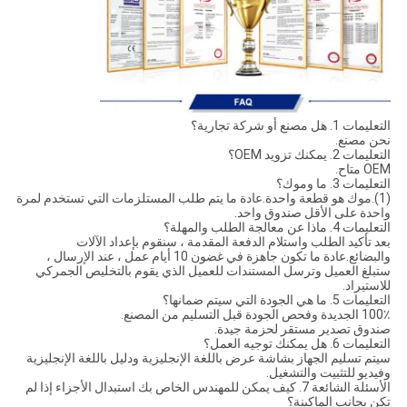
التعليمات 1. هل مصنع أو شركة تجارية؟
نحن مصنع.
التعليمات 2. يمكنك تزويد OEM؟
OEM متاح.
التعليمات 3. ما وموك؟
(1).موك هو قطعة واحدة.عادة ما يتم طلب المستلزمات التي تستخدم لمرة
واحدة على الأقل صندوق واحد.
التعليمات 4. ماذا عن معالجة الطلب والمهلة؟
بعد تأكيد الطلب واستلام الدفعة المقدمة ، سنقوم بإعداد الآلات
والبضائع.عادة ما تكون جاهزة في غضون 10 أيام عمل ، عند الإرسال ،
ستبلغ العميل وترسل المستندات للعميل الذي يقوم بالتخليص الجمركي
للاستيراد.
التعليمات 5. ما هي الجودة التي سيتم ضمانها؟
100٪ الجديدة وفحص الجودة قبل التسليم من المصنع.
صندوق تصدير مستقر لحزمة جيدة.
التعليمات 6. هل يمكنك توجيه العمل؟
سيتم تسليم الجهاز بشاشة عرض باللغة الإنجليزية ودليل باللغة الإنجليزية
وفيديو للتثبيت والتشغيل.
الأسئلة الشائعة 7. كيف يمكن للمهندس الخاص بك استبدال الأجزاء إذا لم
تكن بجانب الماكينة؟