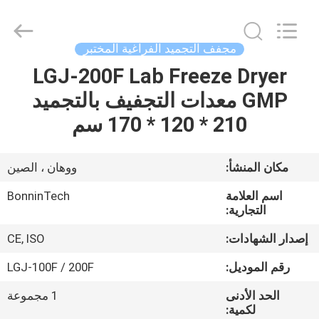
Copyright
©
2022
-
2026
مجفف التجميد الفراغية المختبر
Wuhan
Bonnin
LGJ-200F Lab Freeze Dryer
بيت
Technology
Ltd..
All
GMP معدات التجفيف بالتجميد
Rights
Reserved.
منتجات
210 * 120 * 170 سم
Developed
by
ECER
أشرطة
مكان المنشأ:
ووهان ، الصين
فيديو
اسم العلامة
BonninTech
التجارية:
معلومات
إصدار الشهادات:
CE, ISO
عنا
رقم الموديل:
LGJ-100F / 200F
الحد الأدنى
1 مجموعة
جولة
لكمية: