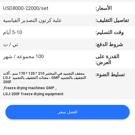
في
الأسعار:
USD8000-22000/set
المعمل
تفاصيل التغليف:
علبة كرتون التصدير القياسية
رقابة
وقت التسليم:
5-10 أيام
جودة
شروط الدفع:
تي / ت
القدرة على
100 مجموعة / شهر
اتصل
العرض:
بنا
تسليط الضوء:
مجفف التجميد في المختبر 210 * 120 * 170 سم ، آلات
التجفيف بالتجميد GMP ، معدات التجفيف بالتجميد LGJ-
200F
,
,
freeze drying machines GMP
اطلب
LGJ-200F freeze drying equipment
اقتباس
افضل سعر
خريطة
الموقع