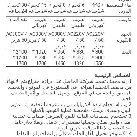
ماء للمصيدة
4KG /
6 كجم /
8 كجم /
15 كجم /
30 كجم /
الباردة
24 ساعة
24 ساعة
24 ساعة
24 ساعة
24 ساعة
تذويب
تذويب
تذويب
تذويب
تذويب
نقع الماء
كهربائي
طبيعي
طبيعي
كهربائي
الجهد
AC220V
AC220V
AC380V
AC380V
AC380V /
االكهربى
/ 50
/ 50
/ 50
/ 50 هرتز
50 هرتز
هرتز
هرتز
هرتز
البعد
800 *
880 *
960 *
1020 *
2100 *
1200 *
780 *
785 *
735 *
800 *
1700
1700
1450
1320
1550
الخصائص الرئيسية:
1. إنه مجفف تجميد شركتنا الحاصل على براءة اختراع.يتم الانتهاء
من مجفف التجميد الفراغي في المستودع في الموقع ، والتجميد
المسبق والتجفيف في الموقع ، وسهل التشغيل وتأثير التجفيف
الجيد.
2. يتم استخدام مادة الاكريليك في باب غرفة التجفيف.إنه عديم
اللون وشفاف ويمكن ملاحظة عملية التجفيد بأكملها.
3. تستخدم الصمامات القابلة للنفخ (الصرف) صمامات غشائية
آمنة ، والتي يمكن توصيلها بمصدر غاز خامل ، وتملأ بغاز خامل
بعد التجفيف لإطالة وقت تخزين المواد.
4. تكنولوجيا تحويل الغاز الحاصلة على براءة اختراع ، التقاط