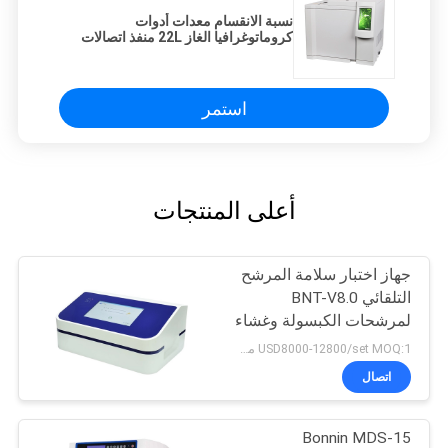
نسبة الانقسام معدات أدوات
كروماتوغرافيا الغاز 22L منفذ اتصالات
RS232
استمر
أعلى المنتجات
جهاز اختبار سلامة المرشح
التلقائي BNT-V8.0
لمرشحات الكبسولة وغشاء
الترشيح الفائق
USD8000-12800/set MOQ:1 مجموعة
اتصال
Bonnin MDS-15