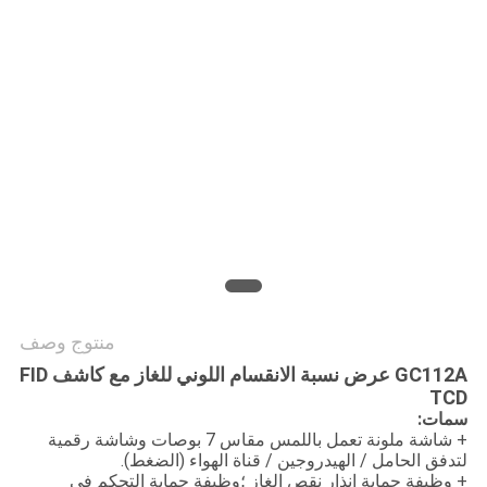
PRIVACY
POLICY
منتوج وصف
GC112A عرض نسبة الانقسام اللوني للغاز مع كاشف FID
TCD
سمات:
+ شاشة ملونة تعمل باللمس مقاس 7 بوصات وشاشة رقمية
لتدفق الحامل / الهيدروجين / قناة الهواء (الضغط).
+ وظيفة حماية إنذار نقص الغاز ؛وظيفة حماية التحكم في