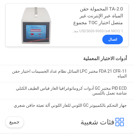
TA-2.0 المحمولة حقن
المياه عبر الإنترنت غير
متصل اختبار TOC مجموع
الكربون العضوي محلل
USD5000-9000/set MOQ:1 مجموعة
اتصال
أدوات الاختبار المعملية
FDA 21 CFR-11 مختبر LPC السائل نظام عداد الجسيمات اختبار حقن
المياه
PID ECD مختبر GC أدوات كروماتوغرافيا الغاز قياس الطيف الكتلي
شاشة تعمل باللمس
جهاز التحكم بالكمبيوتر GC اللوني للغاز اللوني آلة تعبئة حاقن شعري
فئات شعبية
جميع