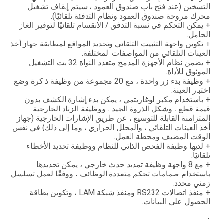
التسخين (عند فتح باب صندوق العمود ، سيتم إيقاف تشغيل
محرك مروحة صندوق العمود ونظام التدفئة تلقائيًا).
+ يمكن التحكم في نسبة التدفق / الانقسام تلقائيًا لتوفير الغاز
الحامل.
+ تكوين واجهة التثبيت التلقائي وتحديد المواقع لمطابقة جهاز أخذ
العينات التلقائي من المواصفات المختلفة.
+ يضمن نظام الأجهزة المدمج متعدد النواة 32 بت التشغيل
الموثوق للأداة.
+ وظيفة بدء زر واحدة ، مع 20 مجموعة من وظيفة ذاكرة وضع
اختبار العينة.
+ باستخدام مكبر لوغاريتمي ، يمكن بدء إشارة الكشف بدون
قيمة قطع ، وشكل الذروة الجيد ، ووظيفة الزناد الخارجية
المتزامنة القابلة للتوسيع ، عن طريق الإشارات الخارجية (جهاز
أخذ العينات التلقائي ، والمحلل الحراري ، وما إلى ذلك) في نفس
الوقت المضيف ومحطة العمل.
+ لديها وظيفة الفحص الذاتي للنظام ووظيفة تحديد الأخطاء
تلقائيًا.
+ مع 8 واجهة وظيفة تمديد حدث خارجي ، يمكن تحديدها
باستخدام صمامات تحكم متعددة الوظائف ، ووفقًا لعمل تسلسل
زمني محدد.
+ منفذ اتصالات RS232 ومنفذ شبكة LAM ، وتكوين بطاقة
الحصول على البيانات.