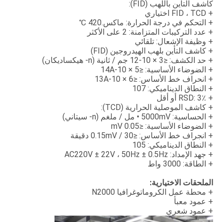
كاشف التأين باللهب (FID):
+ FID ، TCD اختياري
+ التحكم في درجة الحرارة: ماكس.420 ℃
+ عدد التركيبات المتزامنة: 2 على الأكثر
+ وظيفة الإشعال: تلقائي
+ كاشف التأين بلهب الهيدروجين (FID)
+ حد الكشف: ≤3 × 10-12 جم / ثانية (n- هيكساديكان)
+ الضوضاء الأساسية: ≤5 × 10-14A
+ انحراف خط الأساس: ≤6 × 10-13A
+ النطاق الديناميكي: 107
+ RSD: 3٪ أو أقل
+ كاشف الموصلية الحرارية (TCD):
+ الحساسية: 5000mV • مل / ملغم (n- سيتاني)
+ الضوضاء الأساسية: ≤0.05 mV
+ انجراف خط الأساس: ≤0.15mV / 30 دقيقة
+ النطاق الديناميكي: 105
+ جهد الإمداد: AC220V ± 22V ، 50Hz ± 0.5Hz
+ الطاقة: 3000 واط
الملحقات الاختيارية:
+ محطة عمل الكروماتوغرافيا N2000
+ عمود معبأ
+ عمود شعري