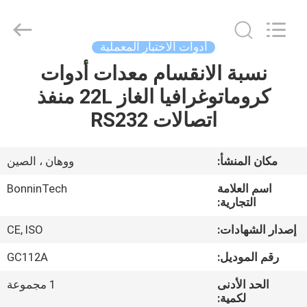
البروتين
،
محلل
بروتين
Kjeldahl
أدوات الاختبار المعملية
النيتروجين
،
نظام
نسبة الانقسام معدات أدوات
بيت
تخليق
الموجات
كروماتوغرافيا الغاز 22L منفذ
فوق
الصوتية
بالموجات
منتجات
اتصالات RS232
فوق
الصوتية
بالميكروويف
المزود.
Copyright
أشرطة
مكان المنشأ:
ووهان ، الصين
©
2022
فيديو
-
اسم العلامة
BonninTech
2025
Wuhan
التجارية:
Bonnin
Technology
معلومات
Ltd..
إصدار الشهادات:
CE, ISO
All
Rights
عنا
Reserved.
رقم الموديل:
GC112A
Developed
by
ECER
الحد الأدنى
1 مجموعة
جولة
لكمية: