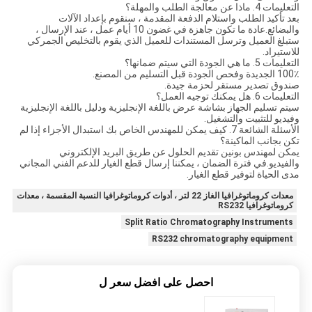
التعليمات 4. ماذا عن معالجة الطلب والمهلة؟
بعد تأكيد الطلب واستلام الدفعة المقدمة ، سنقوم بإعداد الآلات
والبضائع.عادة ما تكون جاهزة في غضون 10 أيام عمل ، عند الإرسال ،
ستبلغ العميل وترسل المستندات للعميل الذي يقوم بالتخليص الجمركي
للاستيراد.
التعليمات 5. ما هي الجودة التي سيتم ضمانها؟
100٪ الجديدة وفحص الجودة قبل التسليم من المصنع.
صندوق تصدير مستقر لحزمة جيدة.
التعليمات 6. هل يمكنك توجيه العمل؟
سيتم تسليم الجهاز بشاشة عرض باللغة الإنجليزية ودليل باللغة الإنجليزية
وفيديو للتثبيت والتشغيل.
الأسئلة الشائعة 7. كيف يمكن للمهندس الخاص بك استبدال الأجزاء إذا لم
تكن بجانب الماكينة؟
يمكن لمهندس بونين تقديم الحلول عن طريق البريد الإلكتروني
والفيديو.في فترة الضمان ، يمكننا إرسال قطع الغيار للدعم الفني المجاني
مدى الحياة لتوفير قطع الغيار.
معدات كروماتوغرافيا الغاز 22 لتر ، أدوات كروماتوغرافيا النسبة المقسمة ، معدات
كروماتوغرافيا RS232
Split Ratio Chromatography Instruments
RS232 chromatography equipment
احصل على افضل سعر ل