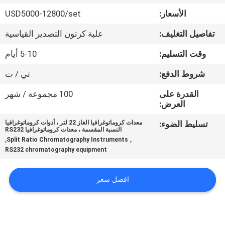
في
الأسعار:
USD5000-12800/set
المعمل
تفاصيل التغليف:
علبة كرتون التصدير القياسية
رقابة
وقت التسليم:
5-10 أيام
جودة
شروط الدفع:
تي / ت
القدرة على
100 مجموعة / شهر
اتصل
العرض:
بنا
تسليط الضوء:
معدات كروماتوغرافيا الغاز 22 لتر ، أدوات كروماتوغرافيا
النسبة المقسمة ، معدات كروماتوغرافيا RS232
,
,
Split Ratio Chromatography Instruments
RS232 chromatography equipment
اطلب
اقتباس
افضل سعر
خريطة
الموقع