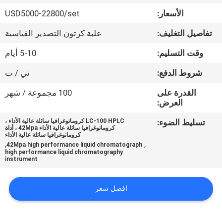
في
الأسعار:
USD5000-22800/set
المعمل
تفاصيل التغليف:
علبة كرتون التصدير القياسية
رقابة
وقت التسليم:
5-10 أيام
جودة
شروط الدفع:
تي / ت
القدرة على
100 مجموعة / شهر
اتصل
العرض:
بنا
تسليط الضوء:
LC-100 HPLC كروماتوغرافيا سائلة عالية الأداء ،
كروماتوغرافيا سائلة عالية الأداء 42Mpa ، أداة
كروماتوغرافيا سائلة عالية الأداء
,
,
42Mpa high performance liquid chromatograph
اطلب
high performance liquid chromatography
instrument
اقتباس
افضل سعر
خريطة
الموقع