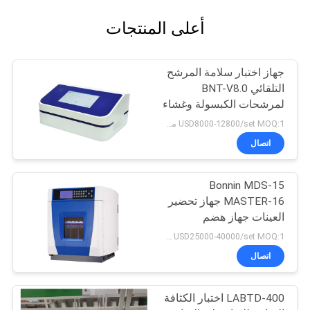
أعلى المنتجات
جهاز اختبار سلامة المرشح
التلقائي BNT-V8.0
لمرشحات الكبسولة وغشاء
الترشيح الفائق
USD8000-12800/set MOQ:1 مجموعة
اتصال
Bonnin MDS-15
MASTER-16 جهاز تحضير
العينات جهاز هضم
الموجات الدقيقة
USD25000-40000/set MOQ:1 مجموعة
اتصال
LABTD-400 اختبار الكثافة