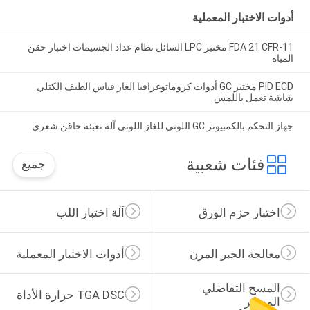
أدوات الاختبار المعملية
FDA 21 CFR-11 مختبر LPC السائل نظام عداد الجسيمات اختبار حقن
المياه
PID ECD مختبر GC أدوات كروماتوغرافيا الغاز قياس الطيف الكتلي
شاشة تعمل باللمس
جهاز التحكم بالكمبيوتر GC اللوني للغاز اللوني آلة تعبئة حاقن شعري
فئات شعبية
جميع
اختبار حزم الورق
آلة اختبار اللب
معالجة الحبر المرن
أدوات الاختبار المعملية
المسح التفاضلي 
TGA DSC حرارة الأداة
المسعر