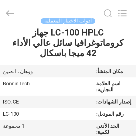
البروتين
،
محلل
بروتين
Kjeldahl
أدوات الاختبار المعملية
النيتروجين
،
نظام
LC-100 HPLC جهاز
بيت
تخليق
الموجات
كروماتوغرافيا سائل عالي الأداء
فوق
الصوتية
بالموجات
منتجات
42 ميجا باسكال
فوق
الصوتية
بالميكروويف
supplier.
Copyright
أشرطة
مكان المنشأ:
ووهان ، الصين
©
2022
فيديو
-
اسم العلامة
BonninTech
2025
Wuhan
التجارية:
Bonnin
Technology
معلومات
Ltd..
إصدار الشهادات:
ISO, CE
All
Rights
عنا
Reserved.
رقم الموديل:
LC-100
Developed
by
ECER
الحد الأدنى
1 مجموعة
جولة
لكمية: