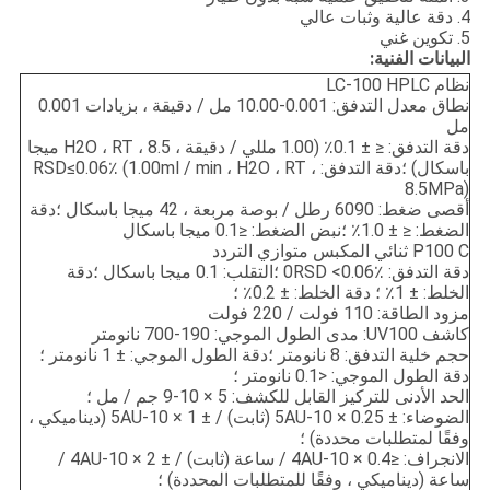
4. دقة عالية وثبات عالي
5. تكوين غني
البيانات الفنية:
نظام LC-100 HPLC
نطاق معدل التدفق: 0.001-10.00 مل / دقيقة ، بزيادات 0.001
مل
دقة التدفق: ≤ ± 0.1٪ (1.00 مللي / دقيقة ، H2O ، RT ، 8.5 ميجا
باسكال) ؛دقة التدفق: RSD≤0.06٪ (1.00ml / min ، H2O ، RT ،
8.5MPa)
أقصى ضغط: 6090 رطل / بوصة مربعة ، 42 ميجا باسكال ؛دقة
الضغط: ≤ ± 1.0٪ ؛نبض الضغط: ≤0.1 ميجا باسكال
P100 C ثنائي المكبس متوازي التردد
دقة التدفق: 0RSD <0.06٪ ؛التقلب: 0.1 ميجا باسكال ؛دقة
الخلط: ± 1٪ ؛ دقة الخلط: ± 0.2٪ ؛
مزود الطاقة: 110 فولت / 220 فولت
كاشف UV100: مدى الطول الموجي: 190-700 نانومتر
حجم خلية التدفق: 8 نانومتر ؛دقة الطول الموجي: ± 1 نانومتر ؛
دقة الطول الموجي: <0.1 نانومتر ؛
الحد الأدنى للتركيز القابل للكشف: 5 × 10-9 جم / مل ؛
الضوضاء: ± 0.25 × 10-5AU (ثابت) / ± 1 × 10-5AU (ديناميكي ،
وفقًا لمتطلبات محددة) ؛
الانجراف: ≤0.4 × 10-4AU / ساعة (ثابت) / ± 2 × 10-4AU /
ساعة (ديناميكي ، وفقًا للمتطلبات المحددة) ؛