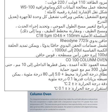
مزود الطاقة: 110 فولت / 220 فولت ؛
محطة عمل معالجة البيانات الكروماتوغرافية WS-100
شكل نقل الإشارة: إشارة رقمية كاملة ؛
وضع التشغيل: يعكس ويراقب تشغيل كل وحدة للأجهزة (تعديل
التدرج
برنامج لتغيير مسح الطول الموجي ، وتحديد إجراء الحدث ،
ومسح الطيف ، ومقارنة مخطط الطيف ، وما إلى ذلك)
السلسلة الأصلية C18 5μm ID4.6 × 150mm
حاقن يدوي Rheodyne 7725i
تشمل صمامات الحقن اليدوي حاقنًا يدويًا ، ويمكن تمديد الحلقة
الكمية القياسية 20ul إلى 1000ul ،
100ul إبرة حقن رأس مسطحة ، قوس حاقن.
CO 100 COLUNM OVEN
سعة العمود: ثلاثة أعمدة ، يصل قطرها الداخلي إلى 10 مم ، حتى
طول 300 مم مع عمود حماية
نطاق درجة الحرارة: محيط + 5.0 إلى 80 درجة مئوية ، يمكن
ضبطه بزيادات قدرها 0.1 درجة مئوية
دقة درجة الحرارة: ≤ ± 2 ℃
استقرار درجة الحرارة: ≤ ± 0.1 ℃