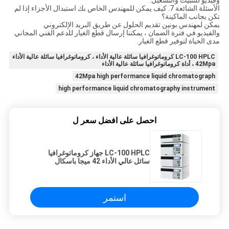
وفيديو للتثبيت والتشغيل.
الأسئلة الشائعة 7. كيف يمكن للمهندس الخاص بك استبدال الأجزاء إذا لم
تكن بجانب الماكينة؟
يمكن لمهندس بونين تقديم الحلول عن طريق البريد الإلكتروني
والفيديو.في فترة الضمان ، يمكننا إرسال قطع الغيار للدعم الفني المجاني
مدى الحياة لتوفير قطع الغيار.
LC-100 HPLC كروماتوغرافيا سائلة عالية الأداء ، كروماتوغرافيا سائلة عالية الأداء
42Mpa ، أداة كروماتوغرافيا سائلة عالية الأداء
42Mpa high performance liquid chromatograph
high performance liquid chromatography instrument
احصل على افضل سعر ل
LC-100 HPLC جهاز كروماتوغرافيا
سائل عالي الأداء 42 ميجا باسكال
استمر